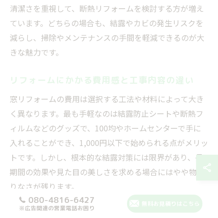
清潔さを重視して、断熱リフォームを検討する方が増え
ています。どちらの場合も、結露やカビの発生リスクを
減らし、掃除やメンテナンスの手間を軽減できるのが大
きな魅力です。
リフォームにかかる費用感と工事内容の違い
窓リフォームの費用は選択する工法や材料によって大き
く異なります。最も手軽なのは結露防止シートや断熱フ
ィルムなどのグッズで、100均やホームセンターで手に
入れることができ、1,000円以下で始められる点がメリッ
トです。しかし、根本的な結露対策には限界があり、長
期間の効果や見た目の美しさを求める場合にはやや物足
りなさが残ります。
080-4816-6427
無料お見積りはこちら
一方で、内窓（二重窓）の設置や既存窓の断熱ガラスへ
※広告関連の営業電話お困り