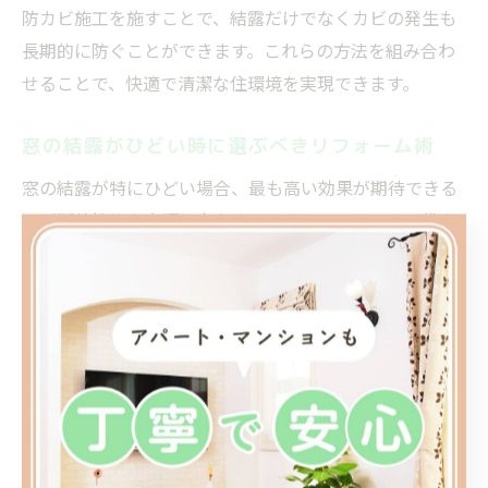
防カビ施工を施すことで、結露だけでなくカビの発生も
長期的に防ぐことができます。これらの方法を組み合わ
せることで、快適で清潔な住環境を実現できます。
窓の結露がひどい時に選ぶべきリフォーム術
窓の結露が特にひどい場合、最も高い効果が期待できる
のが断熱性能を大幅に向上させるリフォームです。代表
的なのは、内窓（二重窓）の設置、断熱ガラスや樹脂サ
ッシへの交換です。これらは外気の影響を最小限に抑
え、室内外の温度差を緩和します。
例えば、二重窓にすることで、既存の窓の内側に新たな
窓を設置し、空気層を作ることで断熱効果を高めます。
断熱ガラスは特殊な膜やガス封入により、結露の発生を
さらに抑制します。費用感としては、窓サイズや仕様に