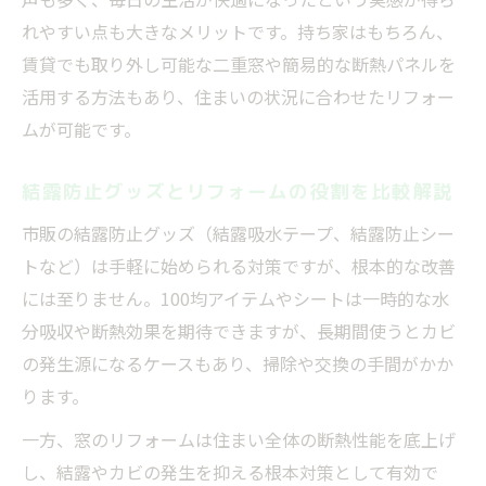
効か
れやすい点も大きなメリットです。持ち家はもちろん、
賃貸でもできる結露予防のポイント解説
賃貸でも取り外し可能な二重窓や簡易的な断熱パネルを
賃貸でも安心の窓リフォーム簡単対策方法
活用する方法もあり、住まいの状況に合わせたリフォー
リフォーム不要でできる結露防止アイデア
ムが可能です。
集
窓の結露がひどい賃貸向けの実践リフォー
結露防止グッズとリフォームの役割を比較解説
ム
市販の結露防止グッズ（結露吸水テープ、結露防止シー
結露防止グッズとリフォームの使い分け術
トなど）は手軽に始められる対策ですが、根本的な改善
原状回復が必要な賃貸での結露対策ポイン
には至りません。100均アイテムやシートは一時的な水
ト
分吸収や断熱効果を期待できますが、長期間使うとカビ
リフォーム費用と工事方法のリアルを知る
の発生源になるケースもあり、掃除や交換の手間がかか
ります。
結露しない窓リフォーム費用と選び方解説
リフォームにかかる費用感と工事内容の違
一方、窓のリフォームは住まい全体の断熱性能を底上げ
い
し、結露やカビの発生を抑える根本対策として有効で