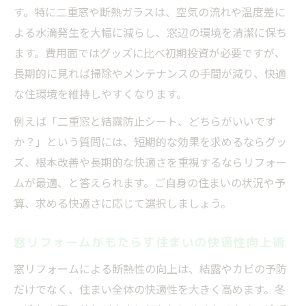
窓リフォームの費用対効果を失敗しない選
す。特に二重窓や断熱ガラスは、空気の流れや温度差に
択
よる水滴発生を大幅に減らし、窓辺の環境を清潔に保ち
ます。費用面ではグッズに比べ初期投資が必要ですが、
賃貸と持ち家で変わるリフォーム費用のポ
長期的に見れば掃除やメンテナンスの手間が減り、快適
イント
な住環境を維持しやすくなります。
リフォーム費用と工期の目安を知るメリッ
ト
例えば「二重窓と結露防止シート、どちらがいいです
か？」という質問には、短期的な効果を求めるならグッ
住まいの悩みを減らす窓リフォームのすすめ
ズ、根本改善や長期的な快適さを重視するならリフォー
リフォームで毎朝の結露掃除から解放され
ムが最適、と答えられます。ご自身の住まいの状況や予
る
算、求める快適さに応じて選択しましょう。
カビや湿気の悩みをリフォームで根本解決
窓リフォームで家族の健康守る暮らしづく
窓リフォームがもたらす住まいの快適性向上術
り
窓リフォームによる断熱性の向上は、結露やカビの予防
リフォーム選びで快適な住環境を長く実現
だけでなく、住まい全体の快適性を大きく高めます。冬
結露やカビの再発を防ぐリフォームの秘訣