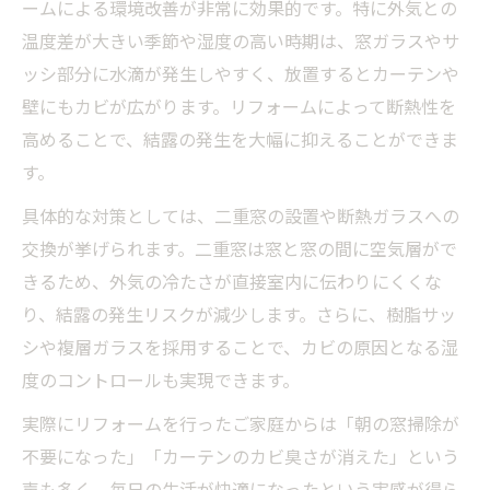
ームによる環境改善が非常に効果的です。特に外気との
へ
温度差が大きい季節や湿度の高い時期は、窓ガラスやサ
カビを防ぐ窓リフォームの実践ポイント
ッシ部分に水滴が発生しやすく、放置するとカーテンや
リフォームと結露防止グッズの併用効果は
壁にもカビが広がります。リフォームによって断熱性を
結露防止アイデアを活かすリフォーム方法
高めることで、結露の発生を大幅に抑えることができま
す。
窓の結露がひどい時に選ぶべきリフォーム
術
具体的な対策としては、二重窓の設置や断熱ガラスへの
窓リフォームと簡単対策の効果を比較
交換が挙げられます。二重窓は窓と窓の間に空気層がで
リフォームと結露防止シートの違いを検証
きるため、外気の冷たさが直接室内に伝わりにくくな
り、結露の発生リスクが減少します。さらに、樹脂サッ
二重窓リフォームと防止グッズの効果比較
シや複層ガラスを採用することで、カビの原因となる湿
リフォームと賃貸での簡単対策の実力差
度のコントロールも実現できます。
結露がすごい部屋もリフォームで変わる理
実際にリフォームを行ったご家庭からは「朝の窓掃除が
由
不要になった」「カーテンのカビ臭さが消えた」という
窓リフォームは結露とカビ対策に本当に有
声も多く、毎日の生活が快適になったという実感が得ら