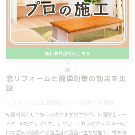
よりますが、1か所あたり数万円から施工が可能です。
賃貸物件の場合は、取り外し可能な内窓や簡易タイプの
断熱パネルの利用もおすすめです。リフォームの選択肢
や費用、施工後の効果もしっかり比較し、自宅の状況に
合った最適な方法を選ぶことが成功のポイントです。
無料お見積りはこちら
無料お見積りはこちら
窓リフォームと簡単対策の効果を比
較
リフォームと結露防止シートの違いを検証
結露対策として多くの方がまず試すのが、結露防止シー
トや100均グッズです。しかし、これらのグッズは一時
的な湿気の吸収や窓面温度の調整が主な機能で、根本的