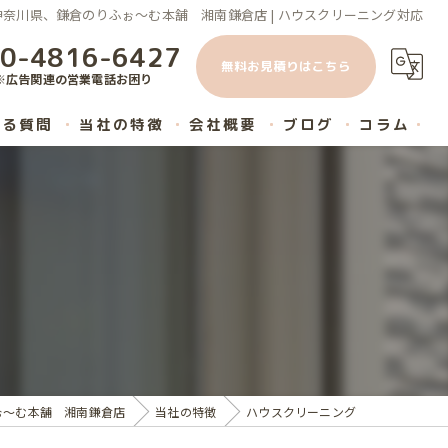
奈川県、鎌倉のりふぉ～む本舗 湘南鎌倉店 | ハウスクリーニング対応
0-4816-6427
無料お見積りはこちら
※広告関連の営業電話お困り
ある質問
当社の特徴
会社概要
ブログ
コラム
原状回復
内装工事
ハウスクリーニング
マンション
リノベーション
ぉ～む本舗 湘南鎌倉店
当社の特徴
ハウスクリーニング