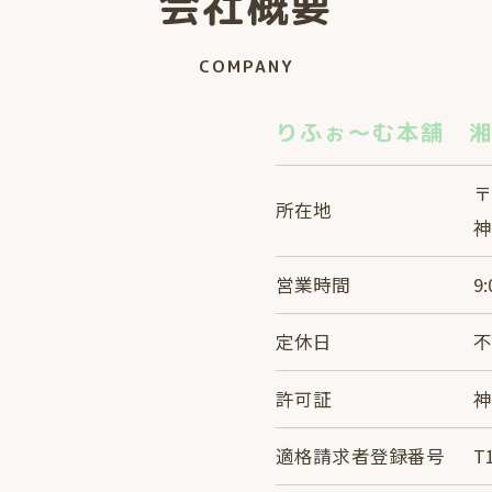
会社概要
COMPANY
りふぉ～む本舗 
〒
所在地
神
営業時間
9
無料お見積りはこちら
定休日
許可証
神
適格請求者登録番号
T