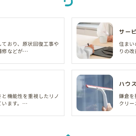
サー
しており、原状回復工事や
住まい
補修などが…
りの改
ハウ
さと機能性を重視したリノ
鎌倉を
ています。…
クリー