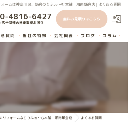
フォームは神奈川県、鎌倉のりふぉ～む本舗 湘南鎌倉店 | よくある質問
0-4816-6427
無料お見積りはこちら
※広告関連の営業電話お困り
ある質問
当社の特徴
会社概要
ブログ
コラム
原状回復
内装工事
ハウスクリーニング
マンション
リノベーション
のリフォームならりふぉ～む本舗 湘南鎌倉店
よくある質問