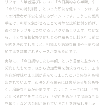
リフォーム業者選びにおいて「今日契約なら半額」や
業者選びで怪しいセールスフレーズの特徴
「今だけの特別割引」といった即決を促すトークは、多
くの消費者が不安を感じるポイントです。こうした営業
業者選びの際に信じてはいけない言葉例
手法は、判断を急がせることで冷静な比較検討を妨げ、
業者選びで失敗しない値引き交渉の心得
後々のトラブルにつながるリスクが高まります。なぜな
業者選びで値引き交渉を始める前の準備
ら、十分な情報収集や他社との見積もり比較を行う前に
納得できる業者選びの値引き交渉ポイント
契約を決めてしまうと、相場より高額な費用や不要な追
業者選びで現実的な値引き幅を考えるコツ
加工事を請求されるケースがあるためです。
リフォーム業者選びの賢い交渉術を解説
実際に、「今日契約したら半額」という言葉に惹かれて
業者選びで値引きの裏に潜むリスクを知る
契約したものの、後から追加費用を請求されたり、工事
相見積もりを活用した安全な業者選び実践法
内容が曖昧なまま話が進んでしまったという失敗例も報
業者選びで相見積もりを取る意義と注意点
告されています。即決を迫る業者には裏がある場合も多
業者選びにおける見積もり比較の具体的手
く、冷静な判断が必要です。こうしたトークには「他社
順
と比べる時間を与えない」「契約を急がせて冷静な判断
を奪う」などの意図が隠れていることを理解しましょ
相見積もり後の業者選びで重要な判断基準