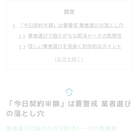
目次
「今日契約半額」は要警戒 業者選びの落とし穴
業者選びで陥りがちな即決トークの危険性
怪しい業者選びを見抜く初歩的なポイント
業者選びで値引き話が出た時の冷静な判断
法
リフォーム業者選びで失敗しない事前対策
業者選びで注意したい契約前の確認事項
怪しいリフォーム営業の定番トーク見抜く方法
「今日契約半額」は要警戒 業者選び
業者選びでよくある怪しい営業手法に注意
の落とし穴
リフォーム業者選びで定番トークを疑う視
点
業者選びで陥りがちな即決トークの危険性
巧妙な業者選びトークへの的確な対処法