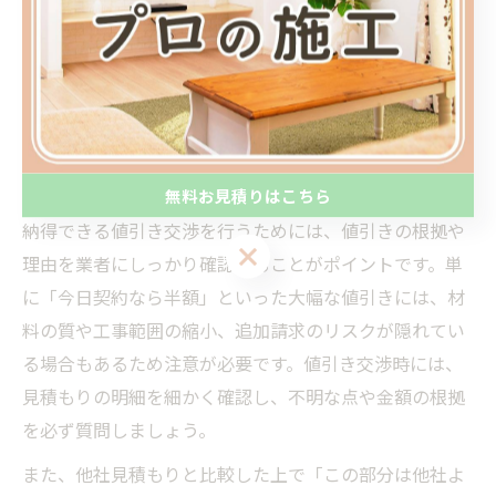
事範囲や使用する材料、追加工事の有無など、細かな点
まで質問し、納得できる説明が得られるかチェックする
ことも大切です。こうした準備を通じて、業者の誠実な
対応や専門性も見極めることができます。
納得できる業者選びの値引き交渉ポイント
無料お見積りはこちら
納得できる値引き交渉を行うためには、値引きの根拠や
無料お見積りはこちら
理由を業者にしっかり確認することがポイントです。単
に「今日契約なら半額」といった大幅な値引きには、材
料の質や工事範囲の縮小、追加請求のリスクが隠れてい
る場合もあるため注意が必要です。値引き交渉時には、
見積もりの明細を細かく確認し、不明な点や金額の根拠
を必ず質問しましょう。
また、他社見積もりと比較した上で「この部分は他社よ