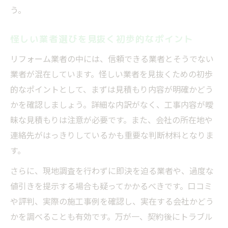
う。
業者選びで断る時の電話対応のマナー
相見積もりを活かす業者選びのポイント
怪しい業者選びを見抜く初歩的なポイント
強引な勧誘トークに負けない対応術を解説
リフォーム業者の中には、信頼できる業者とそうでない
業者選びで強引な営業をかわす具体的対応
業者が混在しています。怪しい業者を見抜くための初歩
リフォーム業者選びで断り方のコツを伝授
的なポイントとして、まずは見積もり内容が明確かどう
業者選びで即決を迫られた時の正しい対応
かを確認しましょう。詳細な内訳がなく、工事内容が曖
業者選びで困った時に取るべき行動とは
昧な見積もりは注意が必要です。また、会社の所在地や
無理な業者選びを避ける冷静な判断方法
連絡先がはっきりしているかも重要な判断材料となりま
す。
納得できるリフォームのための判断ポイント
業者選びで押さえておきたい判断基準とは
さらに、現地調査を行わずに即決を迫る業者や、過度な
誠実な業者選びをするための比較ポイント
値引きを提示する場合も疑ってかかるべきです。口コミ
や評判、実際の施工事例を確認し、実在する会社かどう
業者選びで大切な保証やアフター対応の確
かを調べることも有効です。万が一、契約後にトラブル
認