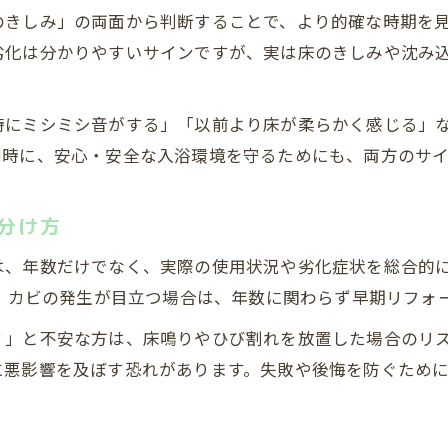
新築でも起こる床きしみの理由と対策
のきしみ」の両面から判断することで、より的確な時期を
劣化は分かりやすいサインですが、実は床のきしみや沈み
寿命を延ばすためタイミングを逃さないコツ
浴室床のトラブルと交換タイミングの関係性
将来後悔しないための賢いタイミング選び
時にミシミシ音がする」「以前より床が柔らかく感じる」
同時に、安心・安全な入浴環境を守るためにも、両方のサ
タイミングを逃さないための見極め実践法
お風呂のタイミング判断で後悔しない秘訣
分け方
床きしみを活かす賢いタイミング選択術
タイミングを意識した損しないリフォーム計画
は、年数だけでなく、実際の使用状況や劣化症状を総合的
無料お見積りはこちら
無料お見積りはこちら
色、カビの発生が目立つ場合は、年数に関わらず早期リフォ
床や壁の症状別タイミング判断の具体策
？」と不安な方は、床鳴りやひび割れを放置した場合のリ
に悪影響を及ぼす恐れがあります。失敗や後悔を防ぐため