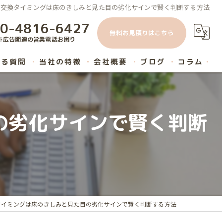
の交換タイミングは床のきしみと見た目の劣化サインで賢く判断する方法
0-4816-6427
無料お見積りはこちら
※広告関連の営業電話お困り
ある質問
当社の特徴
会社概要
ブログ
コラム
原状回復
の劣化サインで賢く判断
内装工事
ハウスクリーニング
マンション
リノベーション
タイミングは床のきしみと見た目の劣化サインで賢く判断する方法