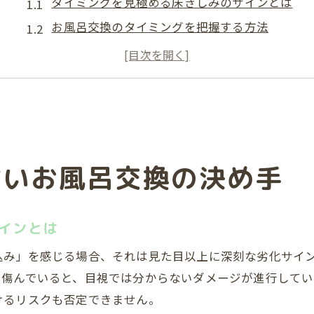
タイミングを見極める床きしみのサインとは
お風呂交換のタイミングを把握する方法
見た目と床のきしみから判断するタイミング
お風呂リフォームが必要な時期の見分け方
床鳴りが示すお風呂交換のタイミング解説
床のきしみが示す浴室リフォームの合図
床のきしみが現れるタイミングと要注意点
ないお風呂交換の決め手
浴室床のきしみが交換タイミングの合図に
タイミングを見逃さない床きしみの特徴
床鳴りが浴室リフォームのタイミングに直結
インとは
床のきしみで判断するリフォームの必要性
込み」を感じる場合、それは見た目以上に深刻な劣化サイ
見た目だけで判断しない交換時期の見極め方
て傷んでいると、目視では分からないダメージが進行してい
タイミングは見た目より床の変化で判断を
けるリスクも否定できません。