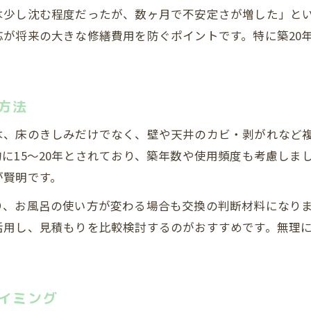
見た目の劣化と床きしみの両方に注目する理由
は少し沈む程度だったが、数ヶ月で不安定さが増した」と
お風呂交換のタイミングは体感サイン重視で
が将来の大きな修繕費用を防ぐポイントです。特に築20
表面だけでなく床のきしみも交換タイミング
見た目と床の違和感が交換時期のヒントに
お風呂をリフォームしないとどうなるか解説
方法
タイミングを逃すリスクと修繕費用の関係
は、床のきしみだけでなく、壁や天井のカビ・剥がれなど
床のきしみ放置でお風呂寿命が縮む可能性
に15〜20年とされており、築年数や使用頻度も考慮しま
が賢明です。
お風呂リフォームを怠ると起きる劣化症状
交換タイミングを外した場合の後悔例
り、お風呂の使い方が変わる場合も交換の判断材料になり
タイミングを意識しないと費用が膨らむ理由
活用し、見積もりを比較検討するのがおすすめです。無理
浴室床鳴りの原因と寿命を徹底チェック
タイミングを見極める床鳴りの主な原因
イミング
床鳴りが寿命や交換タイミングの判断材料に