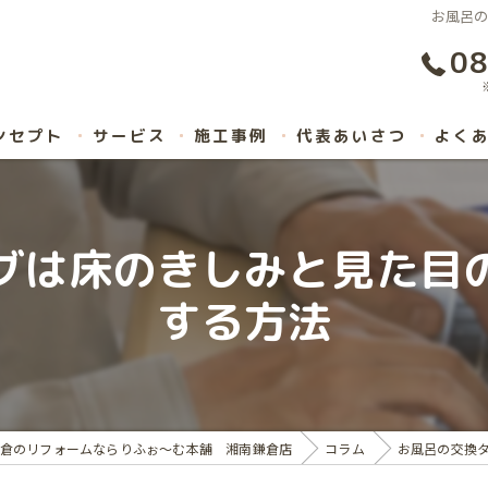
お風呂
08
ンセプト
サービス
施工事例
代表あいさつ
よく
グは床のきしみと見た目
する方法
倉のリフォームならりふぉ～む本舗 湘南鎌倉店
コラム
お風呂の交換