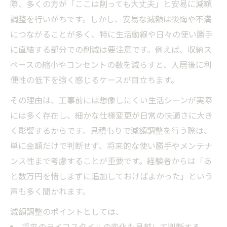
際、多くの方が「ここは削っても大丈夫」と安易に減額
工務店との減額交渉での失敗を防ぐコツ
調整を行いがちです。しかし、安易な減額は後悔や不満
ケチり過ぎた結果生じるリフォームの落とし穴
につながることが多く、特に生活動線や日々の使い勝手
ケチって失敗しやすいリフォームの典型例
に直結する部分での削減は要注意です。例えば、収納ス
フルリノベーションで起こる失敗の落とし
ペースの縮小やコンセントの数を減らすと、入居後に利
穴
便性の低下を強く感じるケースが目立ちます。
必要な箇所を削って失敗した実体験に学ぶ
その理由は、工事前には想像しにくい生活シーンが実際
断熱や耐震でケチると生じる後悔と失敗
には多く存在し、細かな仕様変更が日常の快適さに大き
リフォームで削れるところの見極めと失敗
く影響するからです。見積もりで減額調整を行う際は、
防止策
単に金額だけで判断せず、将来的な使い勝手やメンテナ
減額調整はどこまで可能か実体験から学ぶ
ンス性まで考慮することが重要です。経験者からは「あ
200万単位で減額できた失敗と成功の分岐点
と数万円を惜しまずに追加しておけばよかった」という
実体験に基づく減額調整の失敗とその回避
声も多く聞かれます。
策
減額調整のポイントとしては、
注文住宅で減額調整し過ぎた失敗談を共有
将来のライフスタイルの変化も見越して判断する