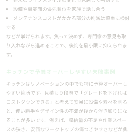
内訳ごとに見る減額調整の限界と失敗例
設備や機能面の優先順位を家族で話し合う
契約後の減額が生む失敗を防ぐために必要
メンテナンスコストがかかる部分の削減は慎重に検討
な視点
する
などが挙げられます。焦って決めず、専門家の意見も取
予算オーバー回避へ内訳別のチェックポイント
り入れながら進めることで、後悔を最小限に抑えられま
内訳別に失敗しやすい削減箇所をチェック
す。
お金がかかる箇所で失敗しないポイント解
説
キッチンで予算オーバーしやすい失敗事例
注文住宅の見積もりで失敗しない内訳管理
キッチンはリノベーションの中でも特に予算オーバーし
術
やすい箇所です。見積もり段階で「グレードを下げれば
キッチン・収納で予算オーバーする失敗例
コストダウンできる」と考えて安易に設備や素材を削る
減額調整1000万を目指す際の失敗回避法
と、使い勝手やデザイン性の不満が後から浮き彫りにな
住んでから気づく削って後悔しやすい箇所の見
ることが多いです。例えば、収納量の不足や作業スペー
極め方
スの狭さ、安価なワークトップの傷つきやすさなどが典