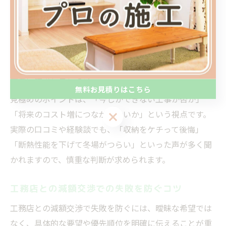
後悔しやすい失敗の典型は、「水回りのグレードダウ
ン」「断熱材の削減」「収納スペースの省略」などが挙
げられます。これらは住み始めてから不便や追加費用の
原因となりやすいため、削減する場合は将来的な影響を
十分に検討しましょう。
無料お見積りはこちら
見極めのポイントは、「今しかできない工事か否か」
「将来のコスト増につながらないか」という視点です。
無料お見積りはこちら
実際の口コミや経験談でも、「収納をケチって後悔」
「断熱性能を下げて冬場がつらい」といった声が多く聞
かれますので、慎重な判断が求められます。
工務店との減額交渉での失敗を防ぐコツ
工務店との減額交渉で失敗を防ぐには、曖昧な希望では
なく、具体的な要望や優先順位を明確に伝えることが重