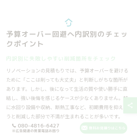
予算オーバー回避へ内訳別のチェッ
クポイント
内訳別に失敗しやすい削減箇所をチェック
リノベーションの見積もりでは、予算オーバーを避ける
ために「ここは削っても大丈夫」と判断しがちな箇所が
あります。しかし、後になって生活の質や使い勝手に直
結し、強い後悔を感じるケースが少なくありません。特
に水回り設備や収納、断熱工事など、初期費用を抑えよ
うと削減した部分で不満が生まれることが多いです。
080-4816-6427
例えば、キッチンのグレードダウンや収納スペースの縮
無料お見積りはこちら
※広告関連の営業電話お困り