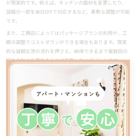
が現実的です。例えば、キッチンの面材を変更したり、
設備の一部を後日DIYで対応するなど、柔軟な調整が可能
です。
また、工務店によってはパッケージプランの利用や、工
期の調整でコストダウンができる場合もあります。現実
的な減額交渉の流れを押さえ、納得できるまで複数回の
打ち合わせを重ねることが失敗しないポイントです。
削るべき箇所と後悔しやすい失敗の見極め方
リフォームやリノベーションで「削るべき箇所」と「削
ってはいけない箇所」を見極めることは、予算オーバー
時の最大の課題です。一般的に、間取りや構造、断熱、
給排水管などの基幹部分は、後で変更が難しいため極力
削らず、壁紙や照明、収納の一部などは見た目の問題に
留まるため減額対象にしやすいです。