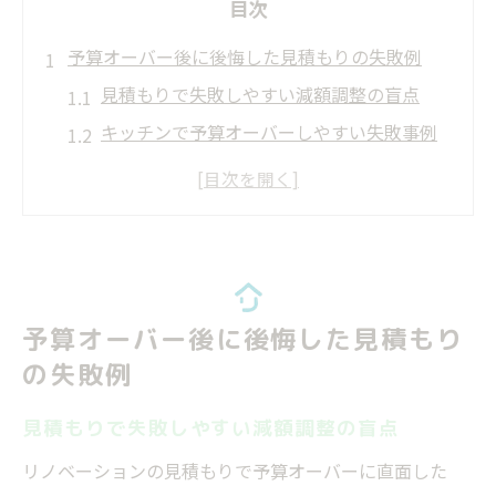
目次
予算オーバー後に後悔した見積もりの失敗例
見積もりで失敗しやすい減額調整の盲点
キッチンで予算オーバーしやすい失敗事例
工務店の提案で見落とすリフォームの失敗
注文住宅で見積もりが上がる原因と失敗談
削れるところを勘違いした失敗の実例
リノベで減額調整を成功へ導く秘訣
減額調整で失敗しないための優先順位付け
予算オーバー後に後悔した見積もり
1000万規模の減額調整で注意したい失敗例
の失敗例
予算オーバー時の現実的な減額交渉の流れ
見積もりで失敗しやすい減額調整の盲点
削るべき箇所と後悔しやすい失敗の見極め
方
リノベーションの見積もりで予算オーバーに直面した