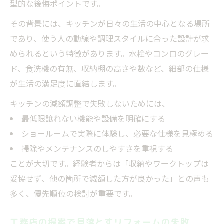
住み始めてから気づく失敗と後悔しやすい
型的な後悔ポイントです。
箇所
その背景には、キッチンが日々の生活の中心となる場所
間取りや収納で失敗しないための削減基準
であり、使う人の動線や調理スタイルに合った設計が求
リフォームの削れるところと失敗の見極め
められるという特徴があります。水栓やコンロのグレー
術
ド、食洗機の有無、収納棚の高さや数など、細部の仕様
断熱性や耐震性をケチった失敗の実例
が生活の満足度に直結します。
長期的に後悔しやすい失敗ポイントを解説
キッチンの減額調整で失敗しないためには、
最低限譲れない機能や設備を明確にする
ショールームで実際に体験し、必要な仕様を見極める
掃除やメンテナンスのしやすさを重視する
ことが大切です。経験者からは「収納やワークトップは
妥協せず、他の箇所で減額した方が良かった」との声も
多く、優先順位の検討が重要です。
工務店の提案で見落とすリフォームの失敗