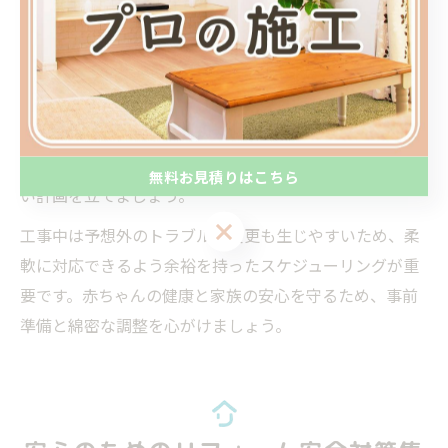
です。
また、外出や一時的な預け先の利用も選択肢のひとつで
す。特に塗装や床材の張り替えなど、化学物質が発生す
る工事は赤ちゃんがいないタイミングで実施することが
望ましいです。工事の工程や日程を事前に詳細に確認
し、家族全員のスケジュールと照らし合わせて無理のな
無料お見積りはこちら
い計画を立てましょう。
無料お見積りはこちら
工事中は予想外のトラブルや変更も生じやすいため、柔
軟に対応できるよう余裕を持ったスケジューリングが重
要です。赤ちゃんの健康と家族の安心を守るため、事前
準備と綿密な調整を心がけましょう。