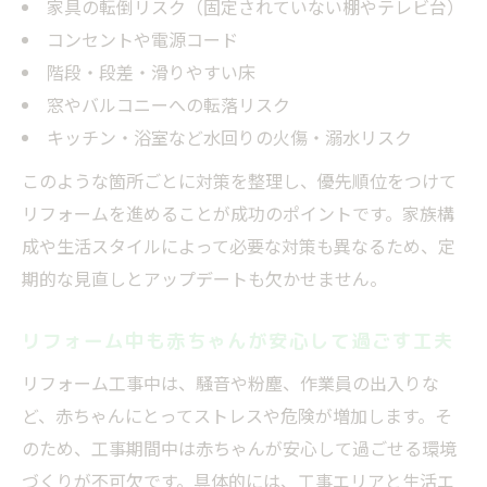
家具の転倒リスク（固定されていない棚やテレビ台）
リフォーム経験者が語る安全対策のポイン
コンセントや電源コード
ト
階段・段差・滑りやすい床
リフォーム後も続けられる安全習慣の作り
窓やバルコニーへの転落リスク
方
キッチン・浴室など水回りの火傷・溺水リスク
このような箇所ごとに対策を整理し、優先順位をつけて
リフォームを進めることが成功のポイントです。家族構
成や生活スタイルによって必要な対策も異なるため、定
期的な見直しとアップデートも欠かせません。
リフォーム中も赤ちゃんが安心して過ごす工夫
リフォーム工事中は、騒音や粉塵、作業員の出入りな
ど、赤ちゃんにとってストレスや危険が増加します。そ
のため、工事期間中は赤ちゃんが安心して過ごせる環境
づくりが不可欠です。具体的には、工事エリアと生活エ