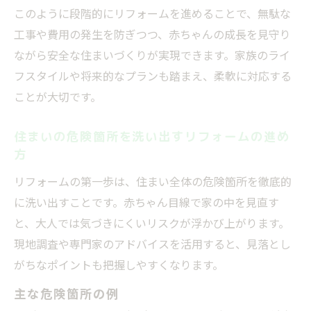
方法
このように段階的にリフォームを進めることで、無駄な
塗料の臭いや有害物質を抑えるリフォーム
工事や費用の発生を防ぎつつ、赤ちゃんの成長を見守り
対策
ながら安全な住まいづくりが実現できます。家族のライ
騒音軽減のためのリフォーム中の工夫
フスタイルや将来的なプランも踏まえ、柔軟に対応する
ことが大切です。
赤ちゃんへの塗料・騒音影響を最小限にす
る手順
住まいの危険箇所を洗い出すリフォームの進め
リフォーム工事中の換気と退避のタイミン
方
グ
リフォームの第一歩は、住まい全体の危険箇所を徹底的
家庭内事故を防ぐリフォーム実践例
に洗い出すことです。赤ちゃん目線で家の中を見直す
実際に役立つ赤ちゃん向けリフォーム事例
と、大人では気づきにくいリスクが浮かび上がります。
紹介
現地調査や専門家のアドバイスを活用すると、見落とし
リフォームで転倒・感電を防いだ家庭の工
がちなポイントも把握しやすくなります。
夫
主な危険箇所の例
家庭内事故が減ったリフォーム後の変化