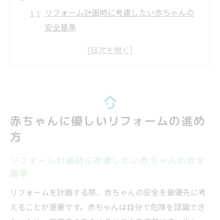
リフォーム計画時に考慮したい赤ちゃんの
安全基準
赤ちゃんの成長段階に合わせたリフォーム
の手順
住まいの危険箇所を洗い出すリフォームの
進め方
リフォーム中も赤ちゃんが安心して過ごす
赤ちゃんに優しいリフォームの進め
工夫
方
家族全員の生活リズムに合うリフォーム方
法
リフォーム計画時に考慮したい赤ちゃんの安全
リフォーム時に赤ちゃんを守るコツ
基準
リフォーム中の赤ちゃんの安全確保の基本
リフォームを計画する際、赤ちゃんの安全を最優先に考
家具固定やゲート設置でリフォーム効果を
えることが重要です。赤ちゃんは自分で危険を認識でき
高める