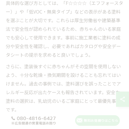
具体的な選び方としては、「F☆☆☆☆（エフフォースタ
ー）」や「低VOC・無臭タイプ」などの表示がある塗料
を選ぶことが大切です。これらは厚生労働省や建築基準
法で安全性が認められているため、赤ちゃんのいる家庭
でも安心して使用できます。事前に施工業者に塗料の成
分や安全性を確認し、必要であればカタログや安全デー
タシートの提示を求めると良いでしょう。
さらに、塗装後すぐに赤ちゃんがその空間を使用しない
よう、十分な乾燥・換気期間を設けることも忘れてはい
けません。過去の事例では、塗料選びを誤ったことでア
レルギー反応が出たケースも報告されています。安全な
塗料の選択は、乳幼児のいるご家庭にとって最優先事項
です。
080-4816-6427
無料お見積りはこちら
※広告関連の営業電話お困り
塗料の臭いや有害物質を抑えるリフォーム対策