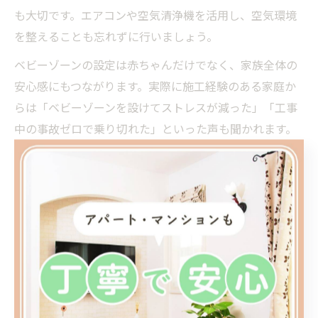
も大切です。エアコンや空気清浄機を活用し、空気環境
を整えることも忘れずに行いましょう。
ベビーゾーンの設定は赤ちゃんだけでなく、家族全体の
安心感にもつながります。実際に施工経験のある家庭か
らは「ベビーゾーンを設けてストレスが減った」「工事
中の事故ゼロで乗り切れた」といった声も聞かれます。
赤ちゃんの在宅時間を考慮した工事スケジュー
ル
赤ちゃんが在宅している時間帯を避けて工事を進めるこ
とで、騒音やストレスの軽減が図れます。例えば、午前
中や昼寝の時間を避けて作業を行うよう業者と調整する
のが効果的です。可能であれば、リフォーム期間中に一
部屋だけでも使える「避難部屋」を確保しておくと安心