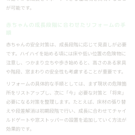
が可能です。
策
転倒防止や段差解消を取り入れたリフォー
赤ちゃんの成長段階に合わせたリフォームの手
ム案
順
乳幼児の安全視点から選ぶ改修ポイント
赤ちゃんの安全対策は、成長段階に応じて見直しが必要
リフォームで見直したい赤ちゃん目線の危
です。ハイハイを始める頃には床や低い位置の危険物に
険箇所
注意し、つかまり立ちや歩き始めると、高さのある家具
乳幼児の行動範囲を考えたリフォーム設計
や階段、窓まわりの安全性も考慮することが重要です。
術
リフォームの具体的な手順としては、まず現状の危険箇
赤ちゃんの動線を守るリフォームポイント
所をリストアップし、次に「今」必要な対策と「将来」
リフォーム時に適した床材と壁材の選び方
必要になる対策を整理します。たとえば、床材の張り替
家具配置まで考慮したリフォームの工夫
えや段差解消は初期段階で行い、成長に合わせてチャイ
塗料や騒音が与える影響とその対策法
ルドゲートや窓ストッパーの設置を追加していく方法が
リフォーム時の塗料選びで赤ちゃんを守る
効果的です。