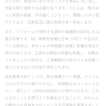
ないため、家庭内のあらゆるリスクを事前に洗い出し、
赤ちゃんの誤飲・感電対策をリフォームで
可能な限り排除する必要があります。たとえば、角の尖
実現
った家具や段差、手の届くコンセント、開閉しやすい窓
やドアなど、日常生活に潜む危険が多く存在します。
リフォーム時に注意したいベビーゾーンの
分離
また、リフォームで使用する塗料や接着剤の成分にも注
赤ちゃんの在宅時間を考慮した工事スケジ
意が必要です。特に揮発性有機化合物（VOC）が含まれ
ュール
ている建材は、赤ちゃんの呼吸器や皮膚に影響を及ぼす
安心のためのリフォーム安全対策集
恐れがあります。工事中の騒音や粉塵も考慮し、作業エ
リアをしっかり区切る、工事期間中は赤ちゃんを別室で
リフォームで赤ちゃんを守る安全グッズの
過ごさせるなどの対策が求められます。
選び方
コンセントや扉のロックを活用したリフォ
安全基準の例としては、角の保護カバー設置、チャイル
ーム対策
ドロック付きの扉や引き出し、感電防止のコンセントカ
バー、滑りにくい床材の採用などが挙げられます。これ
浴室やキッチンの立ち入り制限とリフォー
らのポイントを押さえて計画を立てることで、赤ちゃん
ム工夫
の健やかな成長をサポートできる住環境を実現すること
リフォーム中の室内事故リスクと具体的対