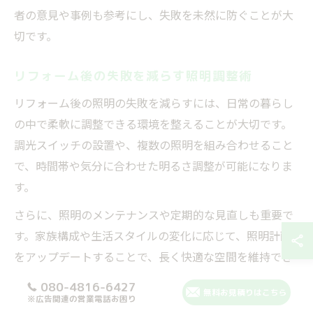
者の意見や事例も参考にし、失敗を未然に防ぐことが大
切です。
リフォーム後の失敗を減らす照明調整術
リフォーム後の照明の失敗を減らすには、日常の暮らし
の中で柔軟に調整できる環境を整えることが大切です。
調光スイッチの設置や、複数の照明を組み合わせること
で、時間帯や気分に合わせた明るさ調整が可能になりま
す。
さらに、照明のメンテナンスや定期的な見直しも重要で
す。家族構成や生活スタイルの変化に応じて、照明計画
をアップデートすることで、長く快適な空間を維持でき
ます。特にお子様や高齢者がいるご家庭では、まぶしさ
080-4816-6427
無料お見積りはこちら
を感じにくい間接照明やフットライトの導入が推奨され
※広告関連の営業電話お困り