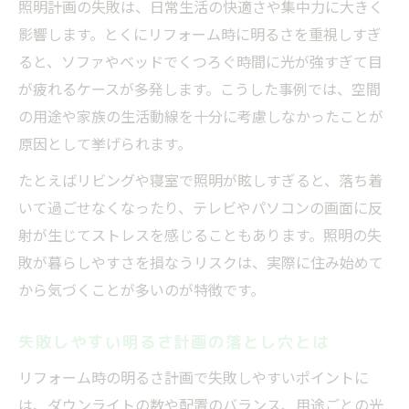
照明計画の失敗は、日常生活の快適さや集中力に大きく
ダウンライト配置の失敗が起こる理由
影響します。とくにリフォーム時に明るさを重視しすぎ
リフォームで照明が眩しくなる原因を検証
ると、ソファやベッドでくつろぐ時間に光が強すぎて目
リフォームの失敗で照明が眩しくなる要因
が疲れるケースが多発します。こうした事例では、空間
眩しい照明の原因を構造面から分析する
の用途や家族の生活動線を十分に考慮しなかったことが
ダウンライトで失敗しやすい配置とは
原因として挙げられます。
失敗につながる照明器具の選び方とは
たとえばリビングや寝室で照明が眩しすぎると、落ち着
リフォーム後に明るすぎる失敗の実例
いて過ごせなくなったり、テレビやパソコンの画面に反
ダウンライト選びで避けたい失敗ポイント
射が生じてストレスを感じることもあります。照明の失
ダウンライト選びで起きる失敗と対策法
敗が暮らしやすさを損なうリスクは、実際に住み始めて
失敗しがちなダウンライト配置の注意点
から気づくことが多いのが特徴です。
照明の失敗を防ぐダウンライトの工夫
失敗しやすい明るさ計画の落とし穴とは
眩しさにつながる失敗例と回避策
リフォーム時の明るさ計画で失敗しやすいポイントに
ダウンライトの数や位置で失敗しないコツ
は、ダウンライトの数や配置のバランス、用途ごとの光