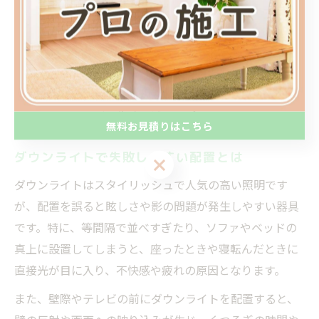
ムで間取りを変更した際、家具の配置や天井高のバラン
スを考慮しないと、照明の光が思わぬ方向へ反射してし
まうこともあるため要注意です。
このような構造的な要因を事前に把握し、照明計画の段
階で「どこにどれだけの明るさが必要か」をシミュレー
ションすることが、失敗を減らすポイントとなります。
無料お見積りはこちら
ダウンライトで失敗しやすい配置とは
無料お見積りはこちら
ダウンライトはスタイリッシュで人気の高い照明です
が、配置を誤ると眩しさや影の問題が発生しやすい器具
です。特に、等間隔で並べすぎたり、ソファやベッドの
真上に設置してしまうと、座ったときや寝転んだときに
直接光が目に入り、不快感や疲れの原因となります。
また、壁際やテレビの前にダウンライトを配置すると、