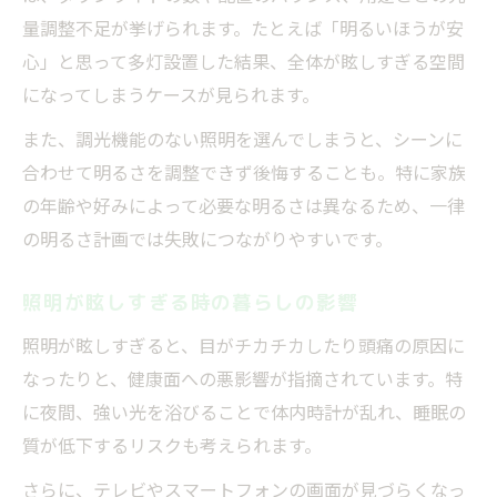
照明が明るすぎる時の対応策を解説
量調整不足が挙げられます。たとえば「明るいほうが安
照明が眩しすぎる失敗への具体的な対処法
心」と思って多灯設置した結果、全体が眩しすぎる空間
明るすぎる照明の失敗を改善する方法
になってしまうケースが見られます。
調光や配置変更で失敗をリカバリーする
また、調光機能のない照明を選んでしまうと、シーンに
眩しさ対策で失敗を繰り返さないポイント
合わせて明るさを調整できず後悔することも。特に家族
リフォーム後の失敗を減らす照明調整術
の年齢や好みによって必要な明るさは異なるため、一律
居心地を高める照明計画のコツと落とし穴
の明るさ計画では失敗につながりやすいです。
居心地を損なう照明失敗の回避ポイント
照明が眩しすぎる時の暮らしの影響
照明失敗を防ぐ居心地重視の計画術
生活シーン別の失敗しない照明の工夫
照明が眩しすぎると、目がチカチカしたり頭痛の原因に
なったりと、健康面への悪影響が指摘されています。特
落ち着いた空間作りで失敗しない方法
に夜間、強い光を浴びることで体内時計が乱れ、睡眠の
照明失敗を減らす最適な明るさの選び方
質が低下するリスクも考えられます。
さらに、テレビやスマートフォンの画面が見づらくなっ