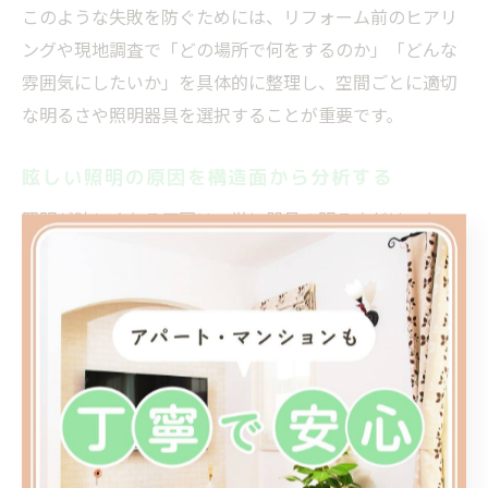
このような失敗を防ぐためには、リフォーム前のヒアリ
ングや現地調査で「どの場所で何をするのか」「どんな
雰囲気にしたいか」を具体的に整理し、空間ごとに適切
な明るさや照明器具を選択することが重要です。
眩しい照明の原因を構造面から分析する
照明が眩しくなる原因は、単に器具の明るさだけでな
く、天井や壁の反射率、部屋の形状や広さ、家具の配置
など構造面にも大きく関係しています。特に白や明るい
色の壁・天井は光を強く反射し、同じ照度でも実際より
眩しく感じやすくなります。
また、天井が低い場合や部屋が小さい場合、同じ照明で
も光が集中的に反射・拡散されるため、目に直接光が入
りやすい環境となり、眩しさが強調されます。リフォー