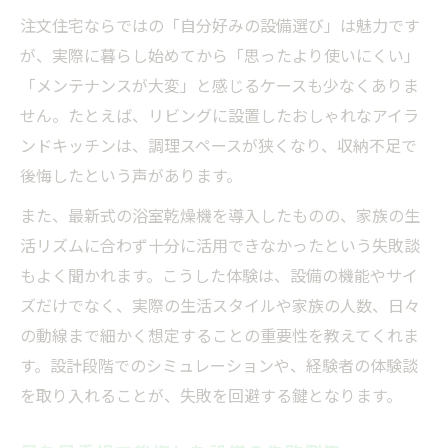
注文住宅ならではの「自分好みの設備選び」は魅力です
日常使いで後悔した設備の失敗ポイント
が、実際に暮らし始めてから「思ったより使いにくい」
暮らしやすさと失敗の境界線を知るヒント
「メンテナンスが大変」と感じるケースも少なくありま
暮らしやすさを損なう失敗の分岐点を解説
せん。たとえば、リビングに設置したおしゃれなアイラ
おしゃれと実用性のバランスで失敗しない
ンドキッチンは、調理スペースが狭くなり、収納不足で
失敗しやすい設備選びのチェックポイント
後悔したという声があります。
注文住宅で後悔しない暮らし設計の工夫
また、最新式の浴室乾燥機を導入したものの、家族の生
間取りや設備の失敗を防ぐ視点を持つ
活リズムに合わず十分に活用できなかったという失敗談
本当に必要な設備とは何かを考える
もよく聞かれます。こうした体験は、設備の機能やサイ
失敗しないための本当に必要な設備の見極
ズだけでなく、実際の生活スタイルや家族の人数、日々
め
の動線まで細かく想定することの重要性を教えてくれま
おしゃれさより実用性重視で失敗を回避
す。設計段階でのシミュレーションや、経験者の体験談
を取り入れることが、失敗を回避する鍵となります。
設備選びで後悔しやすいポイントを再考
注文住宅で必要な設備と不要な選択肢の違