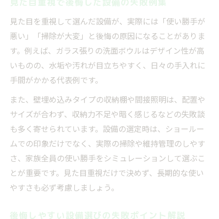
見た目重視で後悔した設備の失敗例集
い
見た目を重視して選んだ設備が、実際には「使い勝手が
失敗を避ける賢い設備選びの考え方
悪い」「掃除が大変」と後悔の原因になることがありま
す。例えば、ガラス張りの洗面ボウルはデザイン性が高
いものの、水垢や汚れが目立ちやすく、日々の手入れに
手間がかかる代表例です。
また、壁埋め込みタイプの収納棚や間接照明は、配置や
サイズが合わず、収納力不足や暗く感じるなどの失敗談
も多く寄せられています。設備の選定時は、ショールー
ムでの印象だけでなく、実際の掃除や維持管理のしやす
さ、家族全員の使い勝手をシミュレーションして選ぶこ
とが重要です。見た目重視だけで決めず、長期的な使い
やすさも必ず考慮しましょう。
後悔しやすい設備選びの失敗ポイント解説