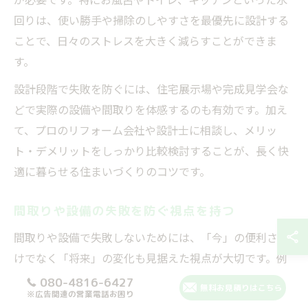
回りは、使い勝手や掃除のしやすさを最優先に設計する
ことで、日々のストレスを大きく減らすことができま
す。
設計段階で失敗を防ぐには、住宅展示場や完成見学会な
どで実際の設備や間取りを体感するのも有効です。加え
て、プロのリフォーム会社や設計士に相談し、メリッ
ト・デメリットをしっかり比較検討することが、長く快
適に暮らせる住まいづくりのコツです。
間取りや設備の失敗を防ぐ視点を持つ
間取りや設備で失敗しないためには、「今」の便利さだ
けでなく「将来」の変化も見据えた視点が大切です。例
えば、子どもが成長した後や、家族構成が変わった時に
080-4816-6427
無料お見積りはこちら
※広告関連の営業電話お困り
も対応できる柔軟な設計を意識しましょう。また、トイ