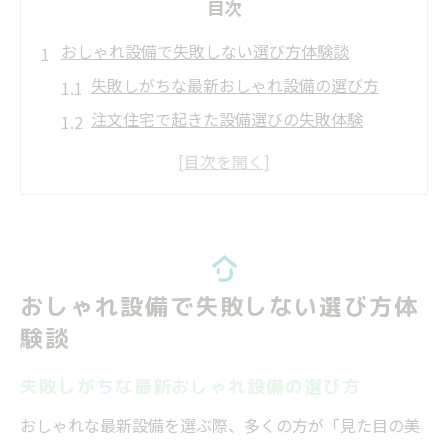
目次
おしゃれ設備で失敗しない選び方体験談
失敗しがちな最新おしゃれ設備の選び方
注文住宅で起きた設備選びの失敗体験
見た目重視で後悔した設備の失敗例集
後悔しやすい設備選びの失敗ポイント解説
間取りやお風呂でありがちな失敗を回避す
る
最新設備導入後の後悔を避ける方法
おしゃれ設備で失敗しない選び方体
失敗を回避する最新設備の選び方とは
験談
導入後に失敗しないためのポイント徹底解
説
失敗しがちな最新おしゃれ設備の選び方
注文住宅で後悔しない設備対策の考え方
おしゃれな最新設備を選ぶ際、多くの方が「見た目の美