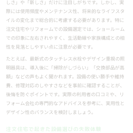
生活動線から見る失敗しやすい設備選び
しさ」や「新しさ」だけに注目しがちです。しかし、実
際には使用頻度やメンテナンス性、将来的なライフスタ
お風呂や間取りで失敗しない秘訣を紹介
イルの変化まで総合的に考慮する必要があります。特に
見た目重視が招く住まいの失敗例を解説
注文住宅やリフォームでの設備選定では、ショールーム
見た目重視で失敗した住まいの実例紹介
での印象に左右されやすく、生活動線や家族構成との相
おしゃれ設備で後悔した失敗エピソード集
性を見落としやすい点に注意が必要です。
注文住宅で発生しがちな失敗の傾向分析
たとえば、最新式のタッチレス水栓やデザイン重視の照
間取りやお風呂の失敗例から学ぶ教訓
明器具は、導入後に「掃除がしづらい」「交換部品が高
失敗体験から導く設備選びの注意点
額」などの声もよく聞かれます。設備の使い勝手や維持
維持が大変？設備選びで注意すべき点
費、修理対応のしやすさなどを事前に確認することが、
維持が負担になる設備選びの失敗実例
後悔を防ぐポイントです。実際の利用者の口コミや、リ
失敗しやすい最新設備のメンテナンス注意
フォーム会社の専門的なアドバイスを参考に、実用性と
デザイン性のバランスを検討しましょう。
おしゃれ重視で維持費が増える失敗パター
ン
注文住宅で起きた設備選びの失敗体験
注文住宅で気を付けたい失敗の盲点とは