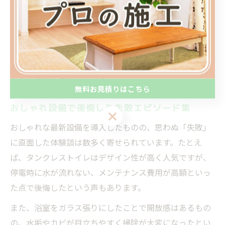
ンドキッチンを選んだ方が、「調理中のにおいや音がリ
ビングに広がりやすい」「収納が少なく使い勝手が悪
い」といった不満を感じているという事例もあります。
このように、見た目の美しさだけに惹かれて設備を選ぶ
と、使いづらさやメンテナンス性の低さに悩むことが多
くなるため注意が必要です。
無料お見積りはこちら
おしゃれ設備で後悔した失敗エピソード集
無料お見積りはこちら
おしゃれな最新設備を導入したものの、思わぬ「失敗」
に直面した体験談は数多く寄せられています。たとえ
ば、タンクレストイレはデザイン性が高く人気ですが、
停電時に水が流れない、メンテナンス費用が高額といっ
た点で後悔したという声もあります。
また、浴室をガラス張りにしたことで開放感はあるもの
の、水垢やカビが目立ちやすく掃除が大変になったとい