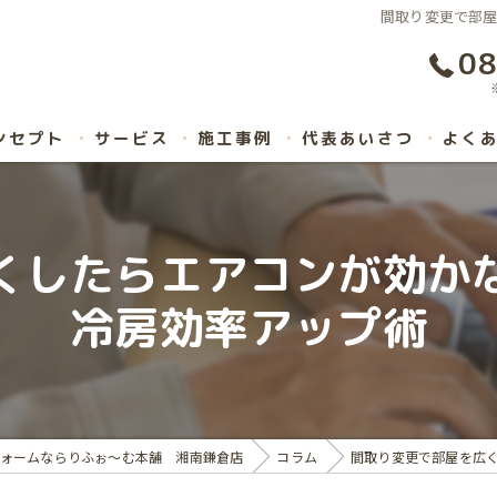
間取り変更で部
08
ンセプト
サービス
施工事例
代表あいさつ
よく
くしたらエアコンが効か
冷房効率アップ術
ォームならりふぉ～む本舗 湘南鎌倉店
コラム
間取り変更で部屋を広