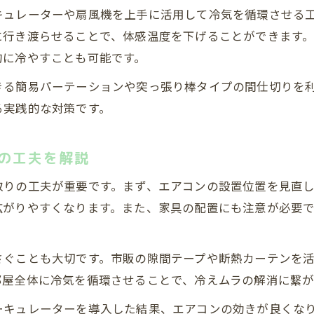
広い部屋でエアコンが効かない間取りの原因解説
キュレーターや扇風機を上手に活用して冷気を循環させる
冷房が効かない時の間取りと設備のチェックポイン
に行き渡らせることで、体感温度を下げることができます
部屋の広さに合った間取り工夫で快適さを確保
的に冷やすことも可能です。
エアコン効率を上げる間取りの具体的な見直し方法
きる簡易パーテーションや突っ張り棒タイプの間仕切りを
賃貸でも安心な間仕切り工夫と涼しさ改善法
る実践的な対策です。
間取りを変えずに賃貸でもできる冷房効率アップ
壁に穴を開けず間仕切りでエアコン効率を高める方
の工夫を解説
簡単に取り入れられる間取り工夫と涼しさの両立
取りの工夫が重要です。まず、エアコンの設置位置を見直
賃貸向け間取りアイデアで快適な空間作りを実現
広がりやすくなります。また、家具の配置にも注意が必要
間取り改善でエアコンの効き目をしっかり引き出す
部屋が冷えない原因を探すポイント解説
さぐことも大切です。市販の隙間テープや断熱カーテンを
間取りとエアコン効率に影響する冷えない要因とは
部屋全体に冷気を循環させることで、冷えムラの解消に繋が
広い部屋が冷えない時の間取り別チェックリスト
ーキュレーターを導入した結果、エアコンの効きが良くな