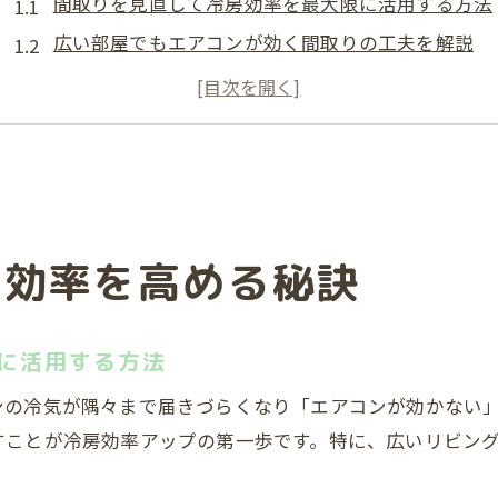
間取りを見直して冷房効率を最大限に活用する方法
広い部屋でもエアコンが効く間取りの工夫を解説
冷えない原因を間取りから見極めるための視点
エアコン効率を高める間取りリセットの実践例
広い部屋で冷房が効かない時の間取り対処法
サーキュレーター活用で広い部屋も快適に
間取りとサーキュレーターの配置で効率冷房を実現
房効率を高める秘訣
広い部屋でエアコン効率を上げる送風のコツ
冷風を部屋全体に循環させる間取りの考え方
サーキュレーターを使った間取り別冷房効率アップ
に活用する方法
広いリビングでも快適な間取りと送風方法
ンの冷気が隅々まで届きづらくなり「エアコンが効かない
広い空間でエアコンが効かない時の見直し術
すことが冷房効率アップの第一歩です。特に、広いリビン
間取り変更時に見落としがちな冷房効率の要素
。