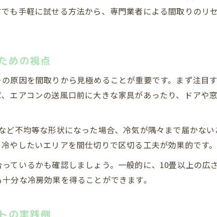
間取りを考慮したエアコン冷房効果の診断方法
方でも手軽に試せる方法から、専門業者による間取りのリ
冷えない時に見直したい間取りと空気の流れ
エアコン効率低下の主な間取り的原因を解説
元の設備を活かして広い部屋も涼しく過ごす方法
ための視点
間取りに合わせて既存設備の冷房効率を最大化
その原因を間取りから見極めることが重要です。まず注目
広い部屋でエアコン性能を引き出す間取り工夫
ば、エアコンの送風口前に大きな家具があったり、ドアや
現状の設備を活かした間取り別冷房術を紹介
間取り調整で追加費用なく冷房効率をアップ
型など不均等な形状になった場合、冷気が隅々まで届かない
無料お見積りはこちら
無料お見積りはこちら
部屋を広くしても涼しい間取りの実現方法
、冷やしたいエリアを間仕切りで区切る工夫が効果的です
っているかも確認しましょう。一般的に、10畳以上の広
も十分な冷房効果を得ることができます。
トの実践例