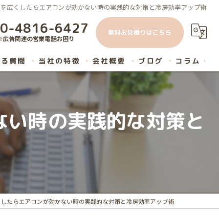
屋を広くしたらエアコンが効かない時の実践的な対策と冷房効率アップ術
0-4816-6427
無料お見積りはこちら
※広告関連の営業電話お困り
ある質問
当社の特徴
会社概要
ブログ
コラム
原状回復
ない時の実践的な対策と
内装工事
ハウスクリーニング
マンション
リノベーション
くしたらエアコンが効かない時の実践的な対策と冷房効率アップ術