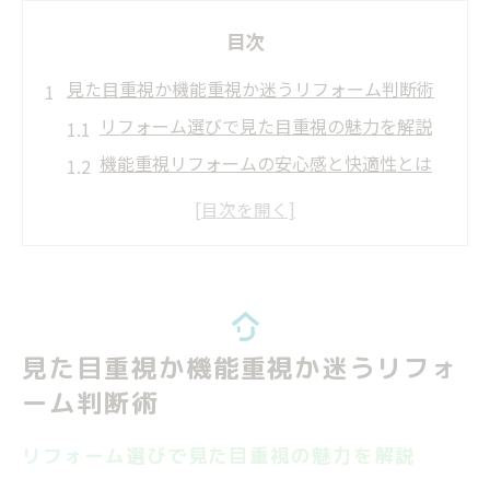
目次
見た目重視か機能重視か迷うリフォーム判断術
リフォーム選びで見た目重視の魅力を解説
機能重視リフォームの安心感と快適性とは
見た目と機能で迷う際のリフォーム判断軸
リフォームで失敗しないための比較ポイン
ト
リフォーム会社選びが判断に与える影響
リフォーム時に優先すべき検討ポイントとは
見た目重視か機能重視か迷うリフォ
リフォームで重視すべき優先順位の決め方
ーム判断術
失敗しないリフォームのための検討事項
リフォーム選びで見た目重視の魅力を解説
安全性と快適性を両立するリフォーム計画