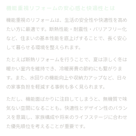
機能重視リフォームの安心感と快適性とは
リフォーム会社の得意分野を見極めるコツ
デザイン重視リフォームで失敗しないために
機能重視のリフォームは、生活の安全性や快適性を高め
たい方に最適です。断熱性能・耐震性・バリアフリー化
リフォームで後悔しないデザイン選びの秘
など、住まいの基本性能を底上げすることで、長く安心
訣
して暮らせる環境を整えられます。
見た目重視リフォームのよくある失敗例
デザイン性と機能性を両立するリフォーム
たとえば断熱リフォームを行うことで、夏は涼しく冬は
術
暖かい室内を維持でき、冷暖房費の節約にも繋がりま
す。また、水回りの機能向上や収納力アップなど、日々
評判の良いリフォーム会社の活用ポイント
の家事負担を軽減する事例も多く見られます。
リフォームメーカー比較で満足度アップ
ただし、機能面ばかりに注目してしまうと、無機質で味
失敗しないリフォーム選びを実現する心得
気ない空間になることも。快適性とデザイン性のバラン
リフォーム選びで失敗しない心構えとは
スを意識し、家族構成や将来のライフステージに合わせ
信頼できるリフォーム会社の見極め方
た優先順位を考えることが重要です。
リフォーム相談を有効活用するコツ