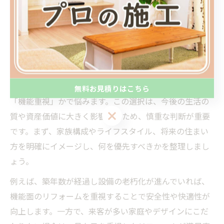
理想の住まいへ導くリフォーム選択
の極意
リフォームで理想を実現する判断ポイント
リフォームを考える際、多くの方が「見た目重視」か
無料お見積りはこちら
「機能重視」かで悩みます。この選択は、今後の生活の
無料お見積りはこちら
質や資産価値に大きく影響するため、慎重な判断が重要
です。まず、家族構成やライフスタイル、将来の住まい
方を明確にイメージし、何を優先すべきかを整理しまし
ょう。
例えば、築年数が経過し設備の老朽化が進んでいれば、
機能面のリフォームを重視することで安全性や快適性が
向上します。一方で、来客が多い家庭やデザインにこだ