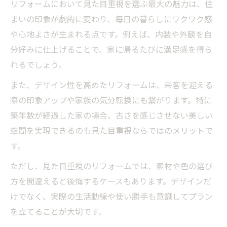
機能性とデザイン性を両立させるコツ
リフォームにおいて見た目重視を選ぶ最大の魅力は、住
まいの印象が劇的に変わり、毎日の暮らしにワクワク感
リフォーム相談で押さえるべきポイント
や心地よさが生まれる点です。例えば、内装や外観を自
理想の住まいへ導くリフォーム選択の極意
分好みに仕上げることで、家に帰るたびに満足感を得ら
リフォームで理想を実現する判断ポイント
れるでしょう。
見た目重視と機能重視のバランス術を解説
また、デザイン性を高めたリフォームは、来客を迎える
リフォーム会社選びで理想の実現へ近づく
際の印象アップや家族の気分転換にも繋がります。特に
リフォーム失敗談から学ぶ選択ポイント
築年数が経過した家の場合、古さを感じさせない美しい
住宅リフォームランキングの賢い活用法
空間を実現できるのも見た目重視ならではのメリットで
暮らしやすさを生む機能重視リフォームの魅力
す。
機能重視リフォームが快適な暮らしを支え
ただし、見た目重視のリフォームでは、素材や色の選び
る
方を間違えると後悔するケースもあります。デザインだ
リフォームで叶えるバリアフリーと省エネ
けでなく、実際の生活動線や使い勝手も意識してプラン
リフォームで安全性と耐久性を高める方法
を立てることが大切です。
機能性重視のリフォーム失敗例と対策