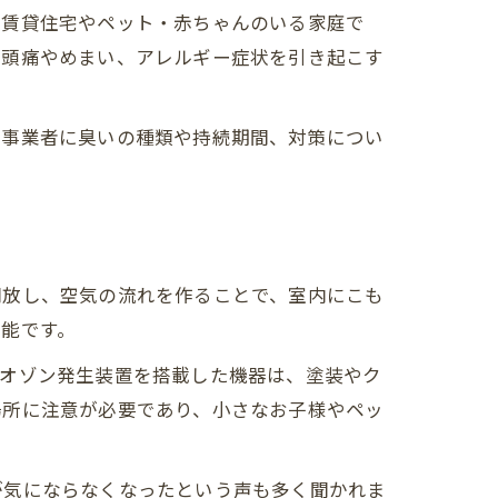
夫
に賃貸住宅やペット・赤ちゃんのいる家庭で
め
、頭痛やめまい、アレルギー症状を引き起こす
は
工事業者に臭いの種類や持続期間、対策につい
開放し、空気の流れを作ることで、室内にこも
能です。
やオゾン発生装置を搭載した機器は、塗装やク
場所に注意が必要であり、小さなお子様やペッ
が気にならなくなったという声も多く聞かれま