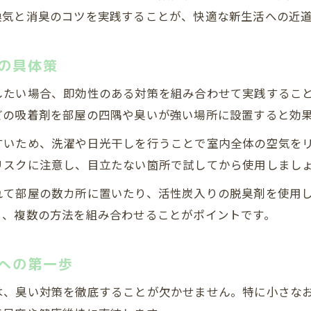
内装工事後のクロス臭い除去に効果的なグッズ
換気と消臭のコツを実践することが、快適な新生活への近
クロス張り替え時の臭い対策と換気方法を解説
リフォーム後のクロス臭いが長引く場合の対処法
の具体策
快適な住環境のために今すぐできる臭い対策
したい場合、即効性のある対策を組み合わせて実践するこ
内装工事後も快適に過ごすための臭い対策習慣
どの吸着剤を部屋の四隅や臭いが強い場所に設置すると効
内装工事の臭いが取れない時の即効性のある方法
すいため、洗濯や日光干しを行うことで室内全体の空気を
住環境を守る内装工事後の安全な消臭アイデア
リスクに注意し、目立たない箇所で試してから使用しまし
リフォーム臭い除去で家族の健康と安心を両立
無料お見積りはこちら
無料お見積りはこちら
れて部屋の数カ所に置いたり、活性炭入りの脱臭剤を使用
内装工事後の臭いを防ぐためにできる換気術
ら、複数の方法を組み合わせることがポイントです。
への第一歩
は、臭い対策を徹底することが欠かせません。特に小さな