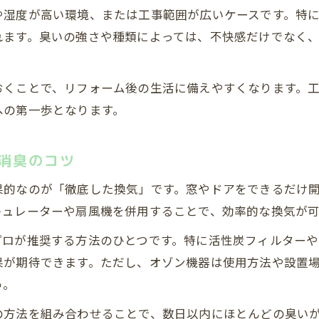
リフォーム後の臭いを最小限にする内装工事の工
や湿度が高い環境、または工事範囲が広いケースです。特
室内に残る臭い対策で重視すべきポイント総まと
れます。臭いの強さや種類によっては、不快感だけでなく
賃貸での内装工事臭いトラブル予防策を解説
リフォーム後の臭い除去に役立つ定番アイテムと
おくことで、リフォーム後の生活に備えやすくなります。
家族の健康を守るための内装工事臭い除去術
への第一歩となります。
内装工事後の臭いが家族へ与える影響とは
健康被害を防ぐための内装工事臭い対策の要点
消臭のコツ
内装工事後すぐできる健康重視の臭い除去方法
果的なのが「徹底した換気」です。窓やドアをできるだけ
赤ちゃんやペットがいる家庭の臭い対策ガイド
キュレーターや扇風機を併用することで、効率的な換気が可
内装工事臭が体調不良の原因になるケースと対策
プロが推奨する方法のひとつです。特に活性炭フィルター
クロス張り替え時に役立つ臭いの抑え方ガイド
果が期待できます。ただし、オゾン機器は使用方法や設置
内装工事クロス張り替え後の臭い発生メカニズム
う。
クロス張り替えで臭いを抑える選び方と工夫
の方法を組み合わせることで、数日以内にほとんどの臭い