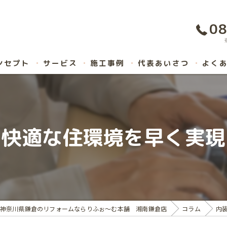
08
ンセプト
サービス
施工事例
代表あいさつ
よく
と快適な住環境を早く実現
神奈川県鎌倉のリフォームならりふぉ～む本舗 湘南鎌倉店
コラム
内