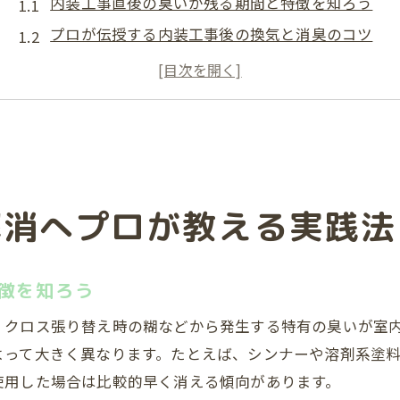
内装工事直後の臭いが残る期間と特徴を知ろう
プロが伝授する内装工事後の換気と消臭のコツ
内装工事後すぐ実践できる臭い除去の具体策
リフォーム後の臭い対策と快適空間への第一歩
内装工事の臭いを早く消すための生活習慣改善法
シンナー臭に悩む方へ効果的な内装工事対策
内装工事で発生するシンナー臭の特徴と注意点
解消へプロが教える実践法
シンナー臭を早く消すための内装工事後の対応法
内装工事中にできるシンナー臭軽減の具体的方法
シンナー臭が残る場合の専門家への相談ポイント
徴を知ろう
家族の健康を守る内装工事シンナー臭対策の実践
、クロス張り替え時の糊などから発生する特有の臭いが室
賃貸やリフォーム後の室内臭い対策とは
よって大きく異なります。たとえば、シンナーや溶剤系塗料
賃貸住宅で内装工事後の臭いが気になる理由
使用した場合は比較的早く消える傾向があります。