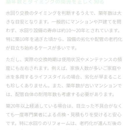
築年数とタイミングの関係を正しく知る
係
費用を抑えるための最良タイミングの見極
水回り交換のタイミングを判断するうえで、築年数は大
め方
きな目安となります。一般的にマンションや戸建てを問
わず、水回り設備の寿命は約10〜20年とされています。
補助金申請期限に合わせた交換タイミング
特に築10年を過ぎた頃から、設備の劣化や配管の老朽化
のコツ
が目立ち始めるケースが多いです。
予算内で満足する水回り交換タイミング計
画
ただし、実際の交換時期は使用状況やメンテナンスの頻
度にも左右されます。例えば、家族人数が多いご家庭や
水を多用するライフスタイルの場合、劣化が早まること
も珍しくありません。また、築年数が古いマンションで
は、配管自体の耐用年数も考慮する必要があります。
築20年以上経過している場合は、目立った不具合がなく
ても一度専門業者による点検・見積もりを受けると安心
です。特に水回りのリフォームは、老朽化が進んだ後の