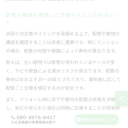
配管や構造を考慮した交換タイミングのポイン
ト
水回りの交換タイミングを見極める上で、配管や建物の
構造を確認することは非常に重要です。特にマンション
の場合、配管の材質や経路によって寿命が異なります。
例えば、古い建物では鉄管が使われているケースが多
く、サビや腐食による漏水リスクが高まります。配管の
寿命はおおよそ20〜30年とされており、築年数に応じて
配管ごと交換を検討するのが安全です。
また、リフォーム時に床下や壁内の配管の状態を点検
し、劣化が見られた場合は同時に交換することが将来的
なトラブル防止につながります。構造によっては工事範
080-4816-6427
無料お見積りはこちら
※広告関連の営業電話お困り
囲や費用が変動するため、事前の現地調査と専門業者へ