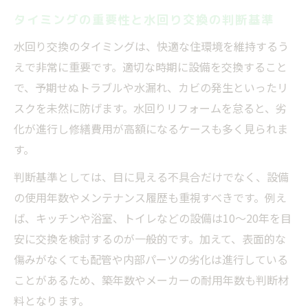
住みながら工事を進めるタイミングの選び
タイミングの重要性と水回り交換の判断基準
方
水回り交換のタイミングは、快適な住環境を維持するう
水回りリフォーム住みながら実践するコツ
えで非常に重要です。適切な時期に設備を交換すること
リフォームのタイミングと生活動線の工夫
で、予期せぬトラブルや水漏れ、カビの発生といったリ
家族に優しい水回りリフォーム計画のポイ
スクを未然に防げます。水回りリフォームを怠ると、劣
ント
化が進行し修繕費用が高額になるケースも多く見られま
す。
施工タイミングが快適さに与える影響とは
交換しない場合の水回りリスクと対策
判断基準としては、目に見える不具合だけでなく、設備
水回り交換を先送りするタイミングの危険
の使用年数やメンテナンス履歴も重視すべきです。例え
性
ば、キッチンや浴室、トイレなどの設備は10〜20年を目
安に交換を検討するのが一般的です。加えて、表面的な
交換しないとどうなるかリスクとタイミン
傷みがなくても配管や内部パーツの劣化は進行している
グ
ことがあるため、築年数やメーカーの耐用年数も判断材
設備劣化を放置した場合のトラブル事例
料となります。
適切なタイミングでリスク回避する方法