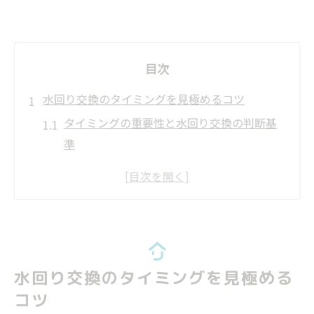
目次
水回り交換のタイミングを見極めるコツ
タイミングの重要性と水回り交換の判断基
準
水回り交換タイミングのサインを見逃さな
い方法
築年数とタイミングの関係を正しく知る
プロが教える適切な水回り交換タイミング
費用相場を踏まえた交換タイミングの考え
水回り交換のタイミングを見極める
方
コツ
住みながら進める水回りリフォーム術