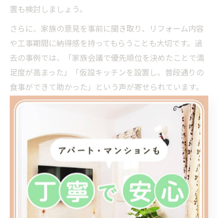
置も検討しましょう。
さらに、家族の意見を事前に聞き取り、リフォーム内容
や工事期間に納得感を持ってもらうことも大切です。過
去の事例では、「家族会議で優先順位を決めたことで満
足度が高まった」「仮設キッチンを設置し、普段通りの
食事ができて助かった」という声が寄せられています。
安全面や生活動線、予算面も含め、家族の状況に合わせ
た計画を進めましょう。
施工タイミングが快適さに与える影響とは
水回りリフォームの施工タイミングは、住まいの快適さ
や将来のコストに大きな影響を与えます。適切な時期に
交換を行うことで、設備の故障や水漏れなどのトラブル
を未然に防ぎ、余計な修理費用を抑えることが可能で