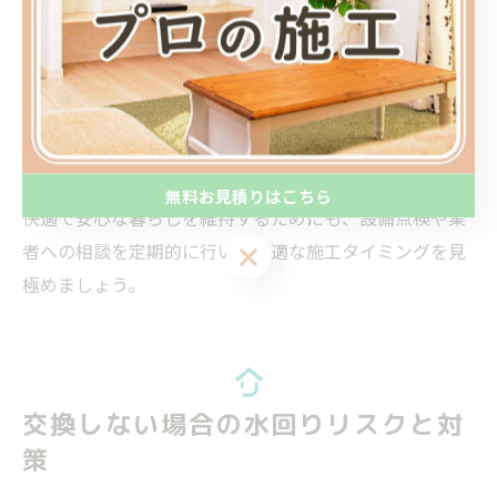
す。逆に、タイミングを逃すと生活の質が低下したり、
急な工事対応で費用が高額になるリスクもあります。
また、計画的な施工は家族の生活リズムを守るだけでな
く、補助金や助成制度を活用できるメリットも生まれま
す。たとえば、年度末や新年度は補助金申請が集中する
ため、早めに情報収集し余裕を持った準備が必要です。
無料お見積りはこちら
快適で安心な暮らしを維持するためにも、設備点検や業
者への相談を定期的に行い、最適な施工タイミングを見
無料お見積りはこちら
極めましょう。
交換しない場合の水回りリスクと対
策