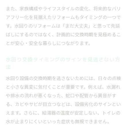
また、家族構成やライフスタイルの変化、将来的なバリ
水回りリフォームしない場合の費用増加に
アフリー化を見据えたリフォームもタイミングの一つで
注意
す。水回りのリフォームは「まだ大丈夫」と思って先延
設備寿命を知って適切な交換時期を判断
ばしにするのではなく、計画的に交換時期を見極めるこ
水回り設備の寿命とタイミングの見極め方
とが安心・安全な暮らしにつながります。
設備ごとの交換目安と最適タイミングを解
説
水回り交換タイミングのサインを見逃さない方
マンション水回り寿命と交換タイミングの
法
関係
水回り設備の交換時期を逃さないためには、日々の点検
給湯器など設備ごとの適切な交換タイミン
と小さな異変に気付くことが重要です。例えば、水漏れ
グ
や排水の流れが悪くなった、蛇口や配管から異音がす
タイミングを逃さないための定期点検の重
る、カビやサビが目立つなどは、設備劣化のサインとい
要性
えます。さらに、給湯器の温度が安定しない、トイレの
水が止まりにくいといった症状も無視できません。
マンション水回りの最適タイミング解説