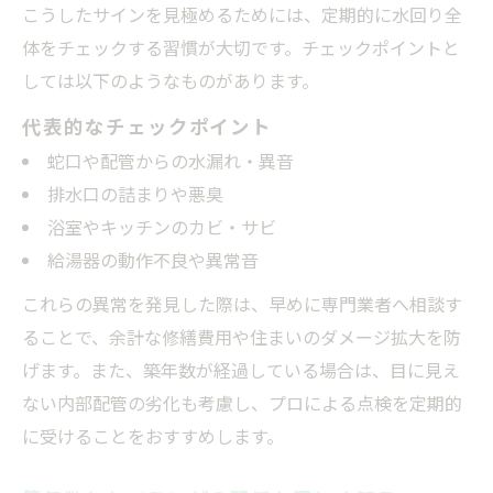
マンション特有の水回り交換タイミングと
こうしたサインを見極めるためには、定期的に水回り全
は
体をチェックする習慣が大切です。チェックポイントと
水回りリフォーム何年目が最適なタイミン
しては以下のようなものがあります。
グか
代表的なチェックポイント
配管や構造を考慮した交換タイミングのポ
蛇口や配管からの水漏れ・異音
イント
排水口の詰まりや悪臭
管理規約に合わせたリフォームタイミング
浴室やキッチンのカビ・サビ
の選び方
給湯器の動作不良や異常音
マンション水回り寿命と交換の最適タイミ
これらの異常を発見した際は、早めに専門業者へ相談す
ング
ることで、余計な修繕費用や住まいのダメージ拡大を防
補助金活用で水回り交換費用を抑える方法
げます。また、築年数が経過している場合は、目に見え
補助金を活かした水回り交換のタイミング
ない内部配管の劣化も考慮し、プロによる点検を定期的
戦略
に受けることをおすすめします。
水回りリフォーム補助金とタイミングの関