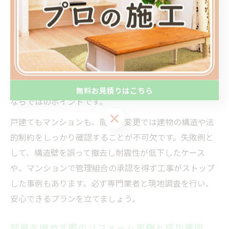
マンションの場合は管理規約や構造上の制約が多く、特
に水回りや間仕切り壁の移動に制限がかかることがあり
ます。事前に「マンションリフォーム 間取り変更 例」や
「マンションリフォーム 間取り変更 費用」などの情報を
集め、管理組合への申請手続きも忘れず行いましょう。
防音・断熱性能の維持や、上下階への配慮もマンション
無料お見積りはこちら
ならではのポイントです。
無料お見積りはこちら
戸建てもマンションも、間取り変更では建物の構造や法
的制約をしっかり確認することが不可欠です。失敗例と
して、構造壁を誤って撤去し耐震性が低下したケース
や、マンションで管理組合の承認を得ず工事がストップ
した事例もあります。必ず専門業者と現地調査を行い、
安心できるプランを立てましょう。
部屋を増やす際のリフォーム実例と成功要因