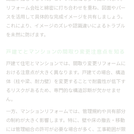
リフォーム会社と綿密に打ち合わせを重ね、図面やパー
マンション・戸建て別リフォーム計画の注
スを活用して具体的な完成イメージを共有しましょう。
意点
これにより、イメージのズレや認識違いによるトラブル
間取り変更リフォームで役立つ専門家相談
を未然に防げます。
の重要性
水回り配置変更時の費用とリスクの見極め
戸建てとマンションの間取り変更注意点を知る
方
戸建て住宅とマンションでは、間取り変更リフォームに
水回り移動や構造面で押さえる注意点集
おける注意点が大きく異なります。戸建ての場合、構造
リフォームで水回り移動時の構造チェック
体（柱や梁、耐力壁）を変更することで耐震性が低下す
ポイント
るリスクがあるため、専門的な構造診断が欠かせませ
マンションリフォーム間取り変更での法規
ん。
制注意
一方、マンションリフォームでは、管理規約や共有部分
間取り変更で部屋を増やす際の耐震・断熱
の制約が大きく影響します。特に、壁や床の撤去・移動
対策
には管理組合の許可が必要な場合が多く、工事範囲が限
水回りリフォームで費用が増えるケースと