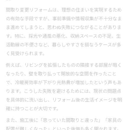
リフォーム計画前に知りたい成功のポイン
間取り変更リフォームは、理想の住まいを実現するため
ト集
の有効な手段ですが、事前準備や情報収集が不十分なま
家族の動線最適化と間取り変更リフォーム
ま進めてしまうと、思わぬ失敗につながることがありま
実践法
す。特に、採光や通風の悪化、収納スペースの不足、生
水回りリフォームで後悔しない間取りの工
活動線の不便さなど、暮らしやすさを損なうケースが多
夫
く見受けられます。
戸建てやマンションで活かす間取り変更の
例えば、リビングを拡張したものの隣接する部屋が暗く
コツ
なったり、壁を取り払って開放的な空間を作ったこと
部屋を増やす際のリフォーム実例と成功要
で、冷暖房効率が下がり光熱費が増加したという声もあ
因
ります。こうした失敗を避けるためには、現状の問題点
失敗しないリフォーム計画の極意を徹底解説
を具体的に洗い出し、リフォーム後の生活イメージを明
確に持つことが大切です。
リフォーム計画で押さえるべき間取り変更
の流れ
また、施工後に「思っていた間取りと違った」「家具の
費用比較で失敗しないリフォームの進め方
配置が難しくなった」といった後悔も多く聞かれます。