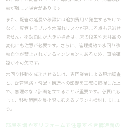
動が難しい場合があります。
リフォーム間取り変更の費用相場を分かり
やすく解説
また、配管の延長や移設には追加費用が発生するだけで
なく、配管トラブルや水漏れリスクが高まる点も見逃せ
水回りの位置変更で費用が変動する理由と
ません。移動範囲が大きい場合は、床の段差や天井高の
は
変化にも注意が必要です。さらに、管理規約で水回り移
戸建てとマンション間取り変更費用のポイ
動自体が禁止されているマンションもあるため、事前確
ント比較
認が不可欠です。
部屋を増やすリフォーム費用の内訳を知る
水回り移動を成功させるには、専門業者による現地調査
マンションリフォームの費用増加要因とは
と、配管経路・勾配・構造への影響を正確に把握した上
で、無理のない計画を立てることが重要です。必要に応
じて、移動範囲を最小限に抑えるプランも検討しましょ
う。
部屋を増やすリフォームで注意すべき構造面の