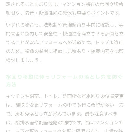
定されることもあります。マンション特有の水回り移動
は
制限や、防音・断熱性能の確保も重要なポイントです。
戸建てとマンションの構造別注意点を徹底
いずれの場合も、法規制や管理規約を事前に確認し、専
解説
門業者と協力して安全性・快適性を両立させる計画を立
ビフォーアフターから学ぶ間取り変更例
てることが安心リフォームへの近道です。トラブル防止
リフォーム間取り変更の成功ビフォーアフ
のため、複数の業者に相談し見積もり・提案内容を比較
ター事例
検討しましょう。
部屋を増やす間取り変更の実例とポイント
戸建てリフォームで叶えた快適な間取り変
水回り移動に伴うリフォームの落とし穴を防ぐ
更例
方法
マンションリフォーム間取り変更の工夫を
キッチンや浴室、トイレ、洗面所など水回りの位置変更
紹介
は、間取り変更リフォームの中でも特に希望が多い一方
水回りリフォームを含む間取り変更のビフ
で、思わぬ落とし穴が潜んでいます。最も注意すべき
ォーアフター
は、給排水管や配管経路の制約です。特にマンションで
は、床下の配管スペースや勾配に限界があり、大幅な移
戸建てやマンションの費用面で見るポイント