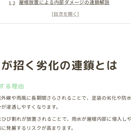
屋根放置による内部ダメージの連鎖解説
リフォームをせずに雨漏りが起きるリスク
放置期間が長いほど劣化が深刻化する仕組み
屋根のひび割れや色褪せ放置が及ぼす影響
初期症状を見逃す危険性と家計への影響
リフォーム時期を逃すと費用が膨らむ仕組み
置が招く劣化の連鎖とは
初期症状放置が家計に影響する理由とは
屋根リフォーム怠慢が修繕費増加の要因に
小さな異変の放置が大損失に繋がる構図
する理由
リフォーム費節約のための初期対応の重要性
紫外線や雨風に長期間さらされることで、塗装の劣化や防
屋根を放置したときのリフォーム費用増加例
分が浸透しやすくなります。
リフォームを先送りすると費用が跳ね上がる
なひび割れが放置されることで、雨水が屋根内部に侵入し
屋根補修放置で発生する追加コストの実態
傷に発展するリスクが高まります。