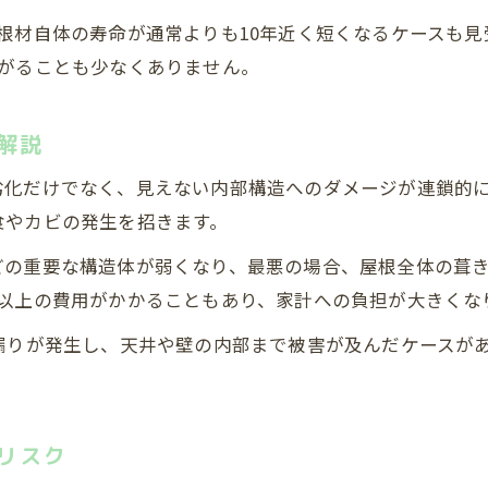
放置が引き起こすリフォーム費用の比較事例
根材自体の寿命が通常よりも10年近く短くなるケースも
修繕費用の差を生む屋根リフォームのタイミング
上がることも少なくありません。
屋根リフォームの時期による費用差の理由
放置が生む構造体ダメージの実態に迫る
解説
リフォームを後回しにした時の構造被害例
劣化だけでなく、見えない内部構造へのダメージが連鎖的
屋根の放置で構造体が受ける深刻な影響
食やカビの発生を招きます。
雨漏り放置が家全体の耐久性を損なう要因
どの重要な構造体が弱くなり、最悪の場合、屋根全体の葺
リフォームせず腐食が進むメカニズム解説
倍以上の費用がかかることもあり、家計への負担が大きくな
屋根劣化放置が木材や断熱材へ及ぼす被害
漏りが発生し、天井や壁の内部まで被害が及んだケースが
長期間の屋根放置で生じる資産価値への影響
。
リフォームを怠ると資産価値が減少する理由
屋根放置が引き起こす資産価値低下の実態
リスク
リフォームの有無で変わる住宅評価額