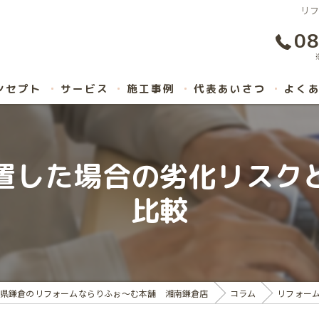
リ
08
ンセプト
サービス
施工事例
代表あいさつ
よく
置した場合の劣化リスク
比較
県鎌倉のリフォームならりふぉ～む本舗 湘南鎌倉店
コラム
リフォー