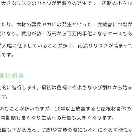
も大きなリスクのひとつが雨漏りの発生です。初期の小さ
屋根劣化が不動産売却に及ぼす影響とは
早期リフォームが将来の資産維持に直結
れたり、木材の腐食やカビの発生といった二次被害につな
リフォームのタイミングを逃すリスクを解説
要となり、費用が数十万円から百万円単位になるケースもあ
リフォーム適期を逸すると被害が加速する訳
が大幅に低下していることが多く、雨漏りリスクが高まっ
屋根の異常を見逃すと修繕リスクが拡大
トです。
リフォーム時期の見極めが重要な理由とは
適切なタイミングでのリフォームが必要な根拠
る仕組み
リフォーム遅延による修繕費増加の実例紹介
無料お見積りはこちら
無料お見積りはこちら
度的に進行します。最初は色褪せや小さなひび割れから始
ます。
済むことが多いですが、10年以上放置すると屋根材自体
工事期間も長くなり生活への影響も大きくなります。
価値も下がるため、売却や賃貸の際にも不利になる可能性