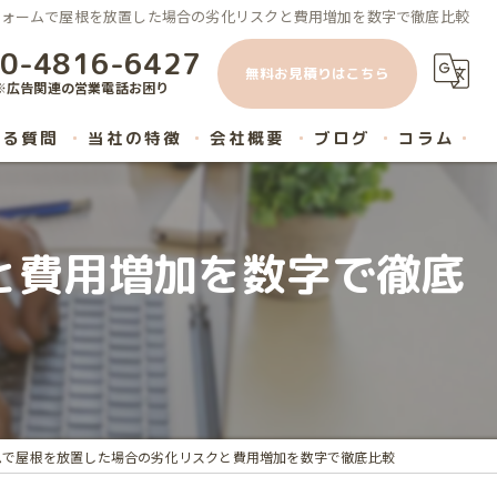
フォームで屋根を放置した場合の劣化リスクと費用増加を数字で徹底比較
0-4816-6427
無料お見積りはこちら
※広告関連の営業電話お困り
ある質問
当社の特徴
会社概要
ブログ
コラム
原状回復
と費用増加を数字で徹底
内装工事
ハウスクリーニング
マンション
リノベーション
ムで屋根を放置した場合の劣化リスクと費用増加を数字で徹底比較