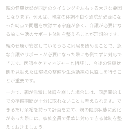
親との同居を円滑に進めるルールとタイミ
親の健康状態が同居のタイミングを左右する大きな要因
ング
となります。例えば、軽度の体調不良や通院が必要にな
タイミングを意識した生活ルールの設定方
った時点で同居を検討する家庭が多く、介護が必要にな
法
る前に生活のサポート体制を整えることが理想的です。
同居ストレスを減らすルールとタイミング
親の健康が安定しているうちに同居を始めることで、急
調整術
な介護やサポートが必要になった際にも慌てずに対応で
親と同居で大切なルールとタイミングの関
きます。医師やケアマネジャーと相談し、今後の健康状
係性
態を見据えた住環境の整備や生活動線の見直しを行うこ
家族の納得感を高めるタイミングとルール
とが重要です。
作り
一方で、親が急激に体調を崩した場合には、同居開始ま
実親と円満に同居を始めるための心得
での準備期間が十分に取れないことも考えられます。で
実親との同居成功はタイミング選びが鍵
きるだけ余裕を持って計画を立て、親の健康状態に変化
タイミングを重視した実親との円満同居の
があった際には、家族全員で柔軟に対応できる体制を整
コツ
えておきましょう。