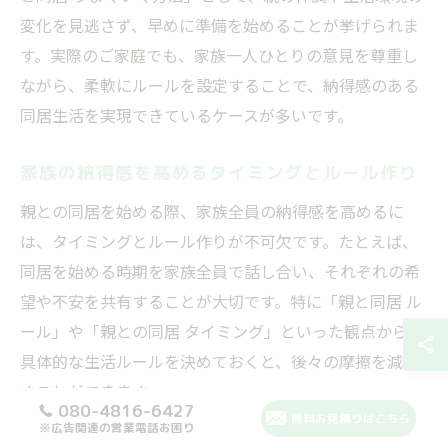
変化を見逃さず、早めに準備を始めることが挙げられま
す。実際のご家庭でも、家族一人ひとりの意見を尊重し
ながら、柔軟にルールを設定することで、納得感のある
同居生活を実現できているケースが多いです。
家族の納得感を高めるタイミングとルール作り
親との同居を始める際、家族全員の納得感を高めるに
は、タイミングとルール作りが不可欠です。たとえば、
同居を始める時期を家族全員で話し合い、それぞれの希
望や不安を共有することが大切です。特に「親と同居 ル
ール」や「親との同居 タイミング」といった観点から、
具体的な生活ルールを決めておくと、後々の摩擦を減ら
すことができます。
080-4816-6427
無料お見積りはこちら
※広告関連の営業電話お困り
また、生活費の分担やプライバシーの尊重など、実際に