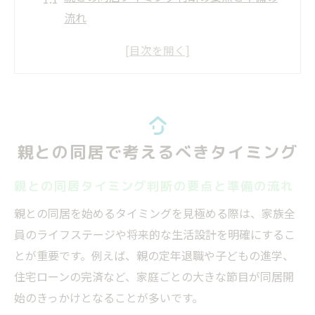
流れ
生活スタイル別に考える同居開始のタイミ
ング
親の健康状態に合わせたベストなタイミン
グとは
親との同居タイミングを決める家族会議の
親との同居で考えるべきタイミング
ポイント
タイミング選びで押さえたい親との距離感
親との同居タイミング判断の要点と準備の流れ
調整法
親との同居を始めるタイミングを見極める際は、家族全
同居開始のベストな時期を見極めるコツ
員のライフステージや将来的な生活設計を明確にするこ
親との同居タイミングを見極めるコツと注
とが重要です。例えば、親の定年退職や子どもの進学、
意点
住宅ローンの完済など、家庭ごとの大きな節目が同居開
同居開始のベストタイミングを掴む家族の
始のきっかけとなることが多いです。
話し合い術