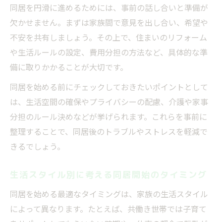
同居を円滑に進めるためには、事前の話し合いと準備が
生活環境を考慮した同居タイミングの選び
欠かせません。まずは家族間で意見を出し合い、希望や
方
不安を共有しましょう。その上で、住まいのリフォーム
親の意向を尊重したタイミング決定の実践
や生活ルールの設定、費用分担の方法など、具体的な準
方法
備に取りかかることが大切です。
ライフステージ別に最適な同居時期を検討
同居を始める前にチェックしておきたいポイントとして
する
は、生活空間の確保やプライバシーの配慮、介護や家事
タイミング選びが重要な親との同居生活
分担のルール決めなどが挙げられます。これらを事前に
親との同居生活でタイミングが与える影響
整理することで、同居後のトラブルやストレスを軽減で
とは
きるでしょう。
タイミング選びが同居ストレス軽減に繋が
る理由
生活スタイル別に考える同居開始のタイミング
親と円満に暮らすためのタイミング調整術
同居を始める最適なタイミングは、家族の生活スタイル
同居生活を長続きさせるタイミングの考え
によって異なります。たとえば、共働き世帯では子育て
方