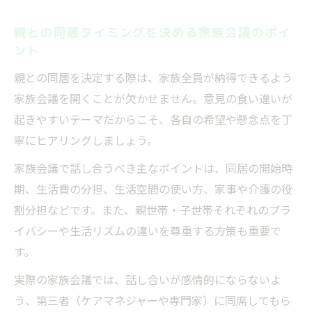
実母と同居がうまくいくタイミングの合わ
せ方
親との同居タイミングを決める家族会議のポイ
ント
タイミング調整で実親とのストレスを減ら
す方法
親との同居を決定する際は、家族全員が納得できるよう
実親と同居前に話し合うべきタイミングの
家族会議を開くことが欠かせません。意見の食い違いが
要素
起きやすいテーマだからこそ、各自の希望や懸念点を丁
寧にヒアリングしましょう。
家族会議で話し合うべき主なポイントは、同居の開始時
期、生活費の分担、生活空間の使い方、家事や介護の役
割分担などです。また、親世帯・子世帯それぞれのプラ
イバシーや生活リズムの違いを尊重する方策も重要で
す。
実際の家族会議では、話し合いが感情的にならないよ
う、第三者（ケアマネジャーや専門家）に同席してもら