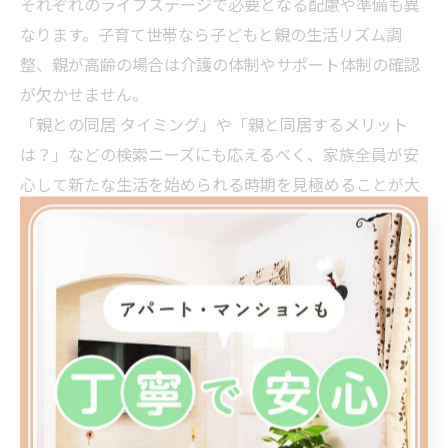
それぞれのライフステージで必要となる配慮や準備も異
なります。子育て世帯なら子どもと親の生活リズム調
整、親が高齢の場合は介護の体制やサポート体制の確認
が欠かせません。
「親との同居 タイミング」や「親と同居するメリット
は？」などの検索ニーズにも応えるべく、家族全員が安
心して新たな生活を始められる時期を見極めることが大
切です。
タイミング選びが重要な親との同居
生活
親との同居生活でタイミングが与える影響とは