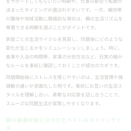
をサポートしてもらいたい時期や、仕事の都合で転勤が
決まったタイミングが選ばれやすいです。一方、親世帯
親との同居タイミングが生活費にも及ぼす
が趣味や地域活動に積極的な場合は、親の生活リズムを
影響
尊重できる時期を選ぶことがポイントです。
ストレスを減らす同居スタートの工夫
親との同居でストレスを減らすタイミング
家庭ごとの生活サイクルを見直し、同居後にどのような
調整法
変化が生じるかをシミュレーションしましょう。特に、
食事や入浴の時間帯、家事の分担方法など、日常の細か
高齢の親と同居するストレス軽減のタイミ
なルールを事前に確認しておくことが成功のカギです。
ング術
実親と同居のうまくいくタイミングの見つ
同居開始後にストレスを感じやすいのは、生活習慣や価
け方
値観の違いが表面化した時です。事前にお互いの生活ス
タイルを理解し合い、柔軟な対応策を話し合うことで、
タイミングを見直して同居疲れを防ぐコツ
スムーズな同居生活が実現しやすくなります。
同居開始前に押さえるべきタイミングのポ
イント
親の健康状態に合わせたベストなタイミングと
親と同居する際のルール作りの秘訣
は