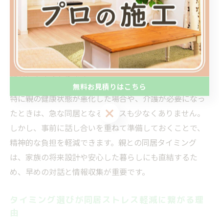
親との同居を始めるタイミングは、家族全体の生活に大
きな影響を与えます。たとえば、子どもの進学や親の退
職、健康状態の変化など、ライフステージの節目ごとに
同居を検討する家庭が多く見受けられます。こうしたタ
イミングを見極めることで、生活リズムや家族関係の調
整がしやすくなります。
無料お見積りはこちら
特に親の健康状態が悪化した場合や、介護が必要になっ
無料お見積りはこちら
たときは、急な同居となるケースも少なくありません。
しかし、事前に話し合いを重ねて準備しておくことで、
精神的な負担を軽減できます。親との同居タイミング
は、家族の将来設計や安心した暮らしにも直結するた
め、早めの対話と情報収集が重要です。
タイミング選びが同居ストレス軽減に繋がる理
由