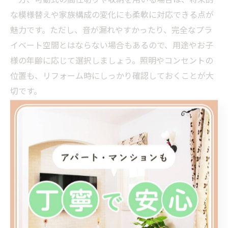
な模様替えや家族構成の変化にも柔軟に対応できる点が
魅力です。ただし、音が漏れやすかったり、完全なプラ
イベート空間とはならない場合もあるので、用途やお子
様の年齢に応じて選択しましょう。照明やコンセントの
位置も、リフォーム時にしっかり確認しておくことが大
切です。
実際の施工例では、収納棚と組み合わせた間仕切りや、
上部を開放した壁で明るさを保ちつつプライバシーも守
る工夫が多く見られます。費用は工法や材料によって異
なりますが、10万円〜30万円程度が一般的です。
分割リフォーム費用と実例を比較し最適選択を
子供部屋の分割リフォーム費用は、工法や面積、使用す
る建材によって大きく異なります。一般的に、間仕切り