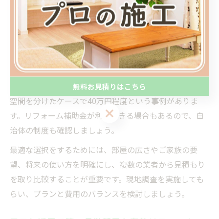
壁の新設は10万円〜30万円、可動式パーテーションや収
納家具による仕切りは数万円から始められます。費用を
抑えつつも快適さを追求する場合は、既存の家具を活用
したDIYも選択肢の一つです。
具体的な実例としては、兄弟用に部屋を二つに分割した
ケースで約20万円、三人兄弟用にロフトベッドと収納で
無料お見積りはこちら
空間を分けたケースで40万円程度という事例がありま
無料お見積りはこちら
す。リフォーム補助金が利用できる場合もあるので、自
治体の制度も確認しましょう。
最適な選択をするためには、部屋の広さやご家族の要
望、将来の使い方を明確にし、複数の業者から見積もり
を取り比較することが重要です。現地調査を実施しても
らい、プランと費用のバランスを検討しましょう。