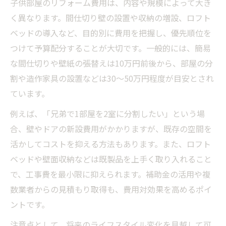
子供部屋のリフォーム費用は、内容や規模によって大き
プライバシー重視の間仕切りリフォーム費
く異なります。間仕切り壁の設置や収納の増設、ロフト
用比較
ベッドの導入など、目的別に費用を把握し、優先順位を
可動式間仕切りで柔軟な子供部屋リフォー
つけて予算配分することが大切です。一般的には、簡易
ム実現
な間仕切りや壁紙の張替えは10万円前後から、部屋の分
費用別に見る子供部屋リフォーム実例紹介
割や造作家具の設置などは30～50万円程度が目安とされ
予算別リフォームで理想の子供部屋実例を
ています。
解説
例えば、「兄弟で1部屋を2室に分割したい」という場
400万円以内でできる子供部屋リフォームと
合、壁やドアの新設費用がかかりますが、既存の空間を
は
活かしてコストを抑える方法もあります。また、ロフト
子供部屋リフォーム費用の内訳と賢い選択
ベッドや壁面収納などは既製品を上手く取り入れること
肢
で、工事費を最小限に抑えられます。補助金の活用や複
数業者からの見積もり取得も、費用対効果を高めるポイ
2人・3人部屋分割リフォーム実例の費用比
ントです。
較
ロフト・収納追加リフォーム費用のポイン
注意点として、将来のライフスタイル変化を見越して可