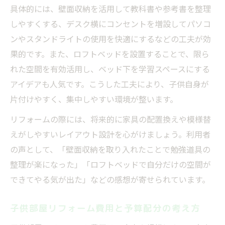
具体的には、壁面収納を活用して教科書や参考書を整理
子供部屋リフォームとロフトベッドの組み
しやすくする、デスク横にコンセントを増設してパソコ
合わせ術
ンやスタンドライトの使用を快適にするなどの工夫が効
収納重視の子供部屋リフォーム費用目安ま
果的です。また、ロフトベッドを設置することで、限ら
とめ
れた空間を有効活用し、ベッド下を学習スペースにする
ロフト付き子供部屋リフォーム成功のポイ
アイデアも人気です。こうした工夫により、子供自身が
ント
片付けやすく、集中しやすい環境が整います。
間仕切りで実現するプライバシー重視の子供部
リフォームの際には、将来的に家具の配置換えや模様替
屋改装
えがしやすいレイアウト設計を心がけましょう。利用者
間仕切りリフォームで兄弟それぞれの空間
の声として、「壁面収納を取り入れたことで勉強道具の
づくり
整理が楽になった」「ロフトベッドで自分だけの空間が
子供部屋リフォームで仕切り壁を活用する
できてやる気が出た」などの感想が寄せられています。
工夫
防音材追加リフォームで集中できる子供部
子供部屋リフォーム費用と予算配分の考え方
屋へ