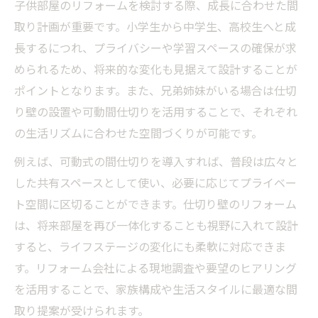
子供部屋のリフォームを検討する際、成長に合わせた間
術
取り計画が重要です。小学生から中学生、高校生へと成
リフォームで二人用子供部屋を快適に分割
長するにつれ、プライバシーや学習スペースの確保が求
する技
められるため、将来的な変化も見据えて設計することが
三人兄弟向け子供部屋リフォームのレイア
ポイントとなります。また、兄弟姉妹がいる場合は仕切
ウト術
り壁の設置や可動間仕切りを活用することで、それぞれ
仕切り壁リフォームでプライバシー確保の
の生活リズムに合わせた空間づくりが可能です。
ポイント
例えば、可動式の間仕切りを導入すれば、普段は広々と
分割リフォーム費用と実例を比較し最適選
した共有スペースとして使い、必要に応じてプライベー
択を
ト空間に区切ることができます。仕切り壁のリフォーム
ロフト活用で狭い子供部屋を有効リフォー
は、将来部屋を再び一体化することも視野に入れて設計
ム
すると、ライフステージの変化にも柔軟に対応できま
使わなくなった子供部屋活用リフォームアイデ
す。リフォーム会社による現地調査や要望のヒアリング
ア集
を活用することで、家族構成や生活スタイルに最適な間
使わなくなった子供部屋リフォーム活用の
取り提案が受けられます。