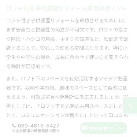
ロフト付き子供部屋リフォーム成功のポイント
ロフト付き子供部屋リフォームを成功させるためには、
まず安全性と快適性の両立が不可欠です。ロフトの高さ
や階段・ハシゴの角度、手すりの設置など、細部まで配
慮することで、安心して使える空間になります。特に小
学生や中学生の場合、成長に合わせて使い方を変えられ
る設計が理想的です。
また、ロフト下のスペースを有効活用するアイデアも重
要です。収納や学習机、趣味のスペースとして柔軟に使
えるよう、可動式家具や照明計画を工夫しましょう。実
例としては、「ロフト下を兄弟の共用スペースにしたこ
とで、コミュニケーションが増えた」といった口コミも
あります。
080-4816-6427
無料お見積りはこちら
※広告関連の営業電話お困り
リフォーム計画時には、予算や施工期間、将来的なライ