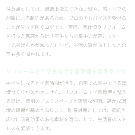
ヒント
注意点としては、構造上撤去できない壁や、窓・ドアの
リフォームでワークスペースや趣味部屋へ
配置による制約があるため、プロのアドバイスを受ける
の変身法
ことが失敗を防ぐコツです。実際、間仕切りリフォーム
中学生以降の子供部屋リフォーム再利用ア
を行った家庭からは「子供たちの集中力が高まった」
イデア
「兄弟げんかが減った」など、生活の質が向上したとの
声も多く聞かれます。
収納増設やロフトで多目的空間へリフォー
ム
リフォームで中学生向け学習環境を整えるコツ
費用を抑えた使わなくなった部屋のリフォ
ーム術
中学生になると学習時間が増え、自宅での集中できる環
境づくりが欠かせません。リフォームで学習環境を整え
ロフトや収納増設で広がる子供部屋の快適空間
る際は、個別のデスクスペースと適切な照明、静かな環
ロフト設置リフォームで空間を有効活用す
境の確保が基本となります。防音対策としては、壁紙や
る方法
床材に吸音効果のある素材を選ぶことで、生活音のスト
収納増設リフォームで片付く子供部屋を実
レスを軽減できます。
現