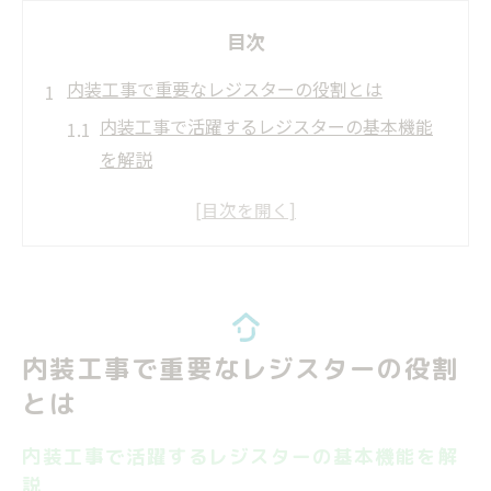
目次
内装工事で重要なレジスターの役割とは
内装工事で活躍するレジスターの基本機能
を解説
換気レジスターと内装工事の関係性を知ろ
う
負圧作動レジスターが健康維持に果たす役
割
内装工事の観点から見るレジスターの重要
内装工事で重要なレジスターの役割
性
とは
給気レジスターで室内空気質を向上させる
方法
内装工事で活躍するレジスターの基本機能を解
快適な空間づくりに欠かせない内装工事の最新
説