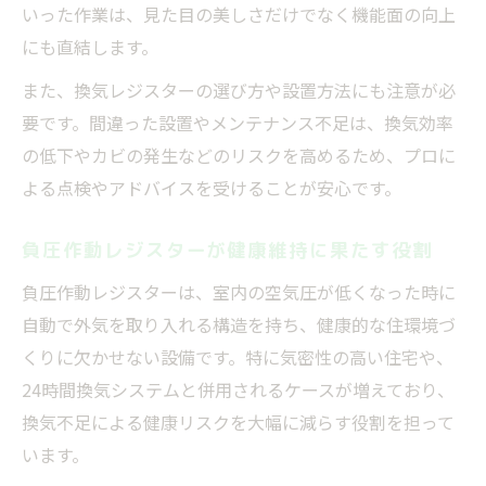
いった作業は、見た目の美しさだけでなく機能面の向上
フィルター詰まりや異音時の内装工事対策
にも直結します。
内装工事で解決するレジスターのフィルタ
また、換気レジスターの選び方や設置方法にも注意が必
ー詰まり
要です。間違った設置やメンテナンス不足は、換気効率
換気レジスター異音発生時の正しい対応策
の低下やカビの発生などのリスクを高めるため、プロに
負圧作動レジスターうるさい時のチェック
よる点検やアドバイスを受けることが安心です。
ポイント
内装工事で防ぐ換気口カバーの汚れ・詰ま
負圧作動レジスターが健康維持に果たす役割
り
負圧作動レジスターは、室内の空気圧が低くなった時に
古い換気口交換による騒音トラブルの回避
自動で外気を取り入れる構造を持ち、健康的な住環境づ
法
くりに欠かせない設備です。特に気密性の高い住宅や、
古い換気口交換で住まいの快適性をアップ
24時間換気システムと併用されるケースが増えており、
換気不足による健康リスクを大幅に減らす役割を担って
内装工事による古い換気口交換のメリット
います。
換気口カバー室内交換で清潔な空間を実現