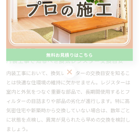
換気レジスター交換目安を知って健
康を守る
無料お見積りはこちら
内装工事で知るべき換気レジスター交換目安
無料お見積りはこちら
内装工事において、換気レジスターの交換目安を知るこ
とは快適な住環境の維持に欠かせません。レジスターは
室内と外気をつなぐ重要な部品で、長期間使用するとフ
ィルターの目詰まりや部品の劣化が進行します。特に高
気密住宅や新築時から交換していない場合は、数年ごと
に状態を点検し、異常が見られたら早めの交換を検討し
ましょう。