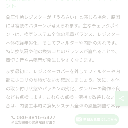
ント
負圧作動レジスターが「うるさい」と感じる場合、原因
には複数のパターンが考えられます。主なチェックポイ
ントは、換気システム全体の風量バランス、レジスター
本体の経年劣化、そしてフィルターや内部の汚れです。
特に換気扇や他の換気口とのバランスが崩れることで、
風切り音や共鳴音が発生しやすくなります。
まず最初に、レジスターカバーを外してフィルターや内
部にホコリの蓄積がないか確認しましょう。次に、本体
の取り付け状態やパッキンの劣化、ダンパーの動作不良
なども点検します。これらの点検・清掃で改善しない場
合は、内装工事時に換気システム全体の風量調整や本体
交換を検討するのが効果的です。
080-4816-6427
無料お見積りはこちら
※広告関連の営業電話お困り
また、マンションや高気密住宅では、住戸ごとの換気設