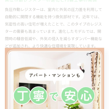
負圧作動レジスターは、室内と外気の圧力差を利用して
自動的に開閉する機能を持つ換気部材です。近年では、
気密性の高い住宅が増えたことで、このタイプのレジス
ターの需要も高まっています。進化したモデルでは、開
閉時の騒音低減や、外気の侵入を減らすダンパー機能な
どが追加され、より快適な住環境を実現しています。
しかし、負圧作動レジスターの設置や交換には、住宅の
換気計画や気密性能を十分考慮する必要があります。た
とえば、適切な位置や個数を誤ると、十分な換気ができ
なかったり、「負圧作動レジスター うるさい」といった
不満が生じるケースもあります。内装工事を行う際は、
専門知識を持ったプロに相談し、最適なレジスター選定
と設置を行うことが、快適かつ安全な住環境の維持につ
ながります。