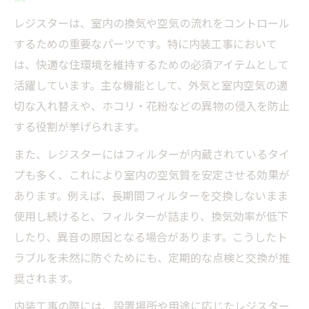
知識
レジスターは、室内の換気や空気の流れをコントロール
内装工事が快適な住空間づくりに与える影
するための重要なパーツです。特に内装工事において
響
は、快適な住環境を維持するための必須アイテムとして
換気レジスター選びで得られる快適性の違
活躍しています。主な機能として、外気と室内空気の適
い
切な入れ替えや、ホコリ・花粉などの異物の侵入を防止
内装工事で考える給気レジスターの最新機
する役割が挙げられます。
能
また、レジスターにはフィルターが内蔵されているタイ
換気口カバー交換が室内環境に与える効果
プも多く、これにより室内の空気質を安定させる効果が
負圧作動レジスターの進化と内装工事の関
あります。例えば、長期間フィルターを交換しないまま
係
使用し続けると、フィルターが詰まり、換気効率が低下
換気レジスター交換目安を知って健康を守る
したり、異音の原因となる場合があります。こうしたト
ラブルを未然に防ぐためにも、定期的な点検と交換が推
内装工事で知るべき換気レジスター交換目
奨されます。
安
給気レジスターの交換タイミングを見極め
内装工事の際には、設置場所や用途に応じたレジスター