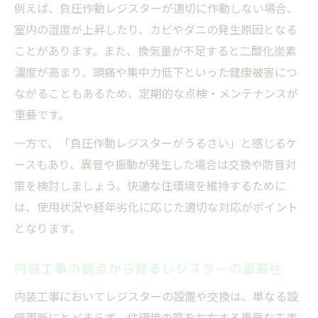
例えば、負圧作動レジスターが適切に作動しない場合、
レジスター交換方法を知って効率アップ
室内の湿度が上昇したり、カビやダニの発生原因となる
古い換気口交換が健康維持に与える影響
ことがあります。また、換気量が不足すると二酸化炭素
内装工事と併せた給気レジスターの選び方
濃度が高まり、頭痛や集中力低下といった健康被害につ
ながることもあるため、定期的な点検・メンテナンスが
重要です。
一方で、「負圧作動レジスターがうるさい」と感じるケ
ースもあり、異音や振動が発生した場合は交換や防音対
策を検討しましょう。快適な住環境を維持するために
は、使用状況や経年劣化に応じた適切な対応がポイント
となります。
内装工事の観点から見るレジスターの重要性
内装工事においてレジスターの設置や交換は、単なる設
備更新にとどまらず、住環境の質を左右する重要な工事