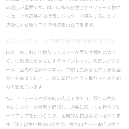
る方法
の選定が重要です。例えば高気密住宅やリフォーム物件
では、より高性能な換気レジスターを導入することで、
フィルター詰まりが交換サインとなる理由
快適性と健康リスクの軽減を両立できます。
負圧作動レジスターの異音時に取るべき対
策
換気レジスターと内装工事の関係性を知ろう
内装工事で快適さを保つ定期的な交換習慣
内装工事において換気レジスターが果たす役割は大き
給気レジスターが果たす室内空気質改善の秘密
く、住環境の質を左右するポイントです。換気レジスタ
内装工事で実現する給気レジスターの空気
ーは、室内の湿気やにおい、二酸化炭素などの不要な空
清浄効果
気を効率よく排出し、常に新鮮な空気を取り入れる仕組
給気レジスターが花粉や汚れを防ぐ仕組み
みを支えています。
換気レジスターでPM2.5を抑えるポイント
特にリフォームや新築時の内装工事では、既存の換気口
内装工事によるシックハウス症候群対策の
やレジスターの状態を確認し、必要に応じて交換やグレ
実際
ードアップを行うことが、長期的な快適性につながりま
負圧作動レジスターで快適な空気の流れを
す。例えば古い換気口交換や、換気口カバー室内交換と
作る