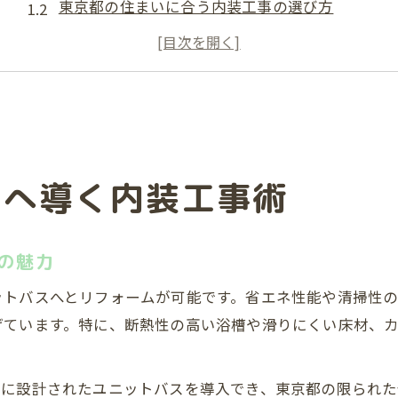
東京都の住まいに合う内装工事の選び方
快適空間を作る内装工事の重要なポイント
ユニットバス施工のみの内装工事のメリット
実例から学ぶユニットバス内装工事のコツ
東京都で叶える快適な内装工事の選び方
内装工事で実現する理想の東京都ユニットバス
スへ導く内装工事術
内装工事会社の選定時に見るべきポイント
ユニットバスリフォーム時の内装工事注意点
快適空間へ導く東京都内装工事の流れ
の魅力
内装工事の事例で知るユニットバスの変化
ットバスへとリフォームが可能です。省エネ性能や清掃性
ユニットバスリフォーム成功の内装工事ポイント
げています。特に、断熱性の高い浴槽や滑りにくい床材、
希望を叶える内装工事のプランニング方法
ユニットバスリフォームで重視する施工品質
的に設計されたユニットバスを導入でき、東京都の限られた