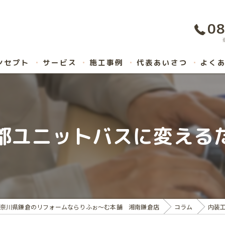
08
ンセプト
サービス
施工事例
代表あいさつ
よく
都ユニットバスに変える
奈川県鎌倉のリフォームならりふぉ～む本舗 湘南鎌倉店
コラム
内装