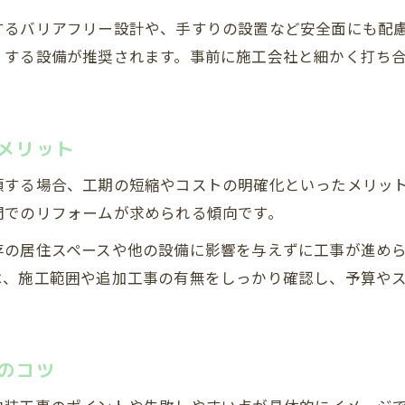
プロに依頼する内装工事のメリットと注意点
するバリアフリー設計や、手すりの設置など安全面にも配
ユニットバスリフォーム文京区から学ぶ工夫
くする設備が推奨されます。事前に施工会社と細かく打ち
東京都の内装工事で快適浴室を実現する秘訣
内装工事で浴室を快適空間に変える方法
東京都のトレンドを取り入れた内装工事術
メリット
ユニットバス施工のみの工事で叶う省スペース化
頼する場合、工期の短縮やコストの明確化といったメリッ
納得できる内装工事の見極め方
間でのリフォームが求められる傾向です。
内装工事で長持ちするユニットバスのコツ
無料お見積りはこちら
無料お見積りはこちら
存の居住スペースや他の設備に影響を与えずに工事が進め
は、施工範囲や追加工事の有無をしっかり確認し、予算や
のコツ