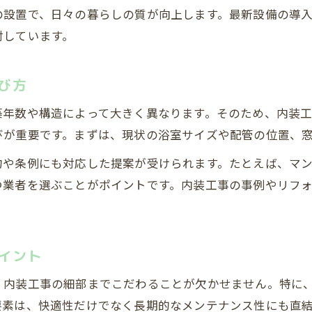
内装工事とユニットバスの相性を深掘り解説
の設置で、日々の暮らしの質が向上します。最新設備の導
失敗しないための内装工事チェックリスト
討しています。
内装工事東京都ユニットバスの施工実例紹介
住まいの悩みを解決するユニットバス内装工事
び方
内装工事でバスルームの悩みを解決する方法
築年数や構造によって大きく異なります。そのため、内装
ユニットバス施工のみの選択肢と利点
びが重要です。まずは、現状の浴室サイズや配管の位置、
東京都の住空間に適した内装工事の工夫
約や条例にも対応した提案が受けられます。たとえば、マ
内装工事がもたらすユニットバスの快適性
つ業者を選ぶことがポイントです。内装工事の事例やリフ
実生活で実感する内装工事の変化とは
内装工事を通じユニットバスを一新するコツ
ユニットバスが内装工事で生まれ変わる理由
イント
内装工事による使いやすさ向上の秘訣
、内装工事の細部までこだわることが欠かせません。特に
東京都のリフォーム事例で見る成功のポイント
要素は、快適性だけでなく長期的なメンテナンス性にも直