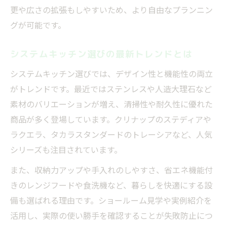
マンションリフォームの注意点とポイント
更や広さの拡張もしやすいため、より自由なプランニン
システムキッチン選びで大切な規約確認
グが可能です。
リフォームで実現した快適キッチン事例
システムキッチン選びの最新トレンドとは
マンションキッチンリフォーム費用の目安
システムキッチン選びでは、デザイン性と機能性の両立
マンションでもできるリフォーム工夫集
がトレンドです。最近ではステンレスや人造大理石など
型落ちシステムキッチン活用で賢く節約
素材のバリエーションが増え、清掃性や耐久性に優れた
型落ちシステムキッチンでリフォーム節約
商品が多く登場しています。クリナップのステディアや
型落ち活用時のリフォームメリットと注意
ラクエラ、タカラスタンダードのトレーシアなど、人気
点
シリーズも注目されています。
アウトレット品で叶えるコスパ重視リフォ
また、収納力アップや手入れのしやすさ、省エネ機能付
ーム
きのレンジフードや食洗機など、暮らしを快適にする設
リフォーム費用を抑える賢い選び方のコツ
備も選ばれる理由です。ショールーム見学や実例紹介を
型落ち品リフォームで失敗しないための知
活用し、実際の使い勝手を確認することが失敗防止につ
識