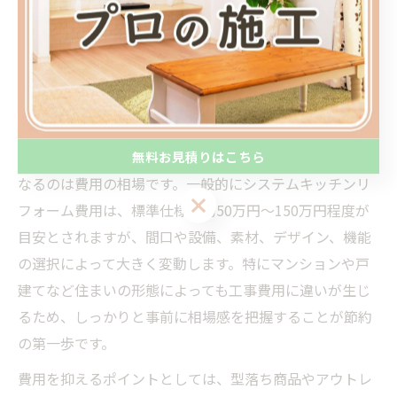
リフォーム費用を賢く抑えるコツ
リフォーム費用の相場を知って賢く節約
リフォームでシステムキッチンを導入する際、まず気に
無料お見積りはこちら
なるのは費用の相場です。一般的にシステムキッチンリ
無料お見積りはこちら
フォーム費用は、標準仕様で約50万円～150万円程度が
目安とされますが、間口や設備、素材、デザイン、機能
の選択によって大きく変動します。特にマンションや戸
建てなど住まいの形態によっても工事費用に違いが生じ
るため、しっかりと事前に相場感を把握することが節約
の第一歩です。
費用を抑えるポイントとしては、型落ち商品やアウトレ