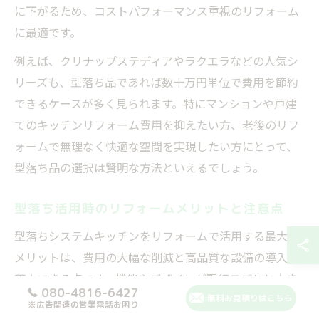
に下がるため、コストパフォーマンス重視のリフォーム
に最適です。
例えば、クリナップステディアやラクエラなどの人気シ
リーズも、型落ち品であれば数十万円単位で費用を節約
できるケースが多く見られます。特にマンションや戸建
てのキッチンリフォーム費用を抑えたい方、老後のリフ
ォームで無理なく快適な空間を実現したい方にとって、
型落ち品の選択は賢明な方法といえるでしょう。
型落ち活用時のリフォームメリットと注意点
型落ちシステムキッチンをリフォームで活用する最大の
メリットは、費用の大幅な削減と高品質な設備の導入が
両立できる点です。機能やデザインが現行モデルと大き
080-4816-6427
く変わらない場合も多く、実際のキッチンリフォーム成
無料お見積りはこちら
※広告関連の営業電話お困り