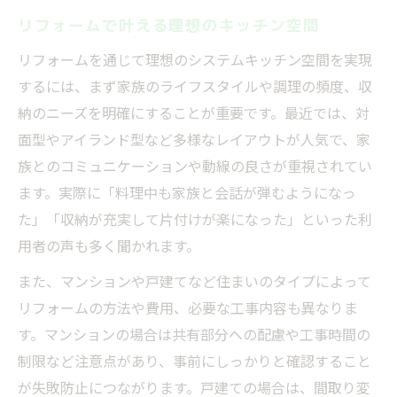
システムキッチン比較で重視すべき視点
リフォームで叶える理想のキッチン空間
ショールーム活用のリフォーム体験談
リフォームを通じて理想のシステムキッチン空間を実現
リフォーム後の使い勝手と収納力の確認法
するには、まず家族のライフスタイルや調理の頻度、収
納のニーズを明確にすることが重要です。最近では、対
失敗例に学ぶリフォーム注意点まとめ
面型やアイランド型など多様なレイアウトが人気で、家
リフォーム費用を賢く抑えるコツ
族とのコミュニケーションや動線の良さが重視されてい
リフォーム費用の相場を知って賢く節約
ます。実際に「料理中も家族と会話が弾むようになっ
システムキッチンの価格と工事費用の実態
た」「収納が充実して片付けが楽になった」といった利
リフォーム費用を抑えるアウトレット活用
用者の声も多く聞かれます。
術
また、マンションや戸建てなど住まいのタイプによって
予算内で満足できるリフォームプラン作成
リフォームの方法や費用、必要な工事内容も異なりま
法
す。マンションの場合は共有部分への配慮や工事時間の
リフォームの見積もり比較で節約を実現
制限など注意点があり、事前にしっかりと確認すること
マンションでも安心のキッチンリフォーム実例
が失敗防止につながります。戸建ての場合は、間取り変