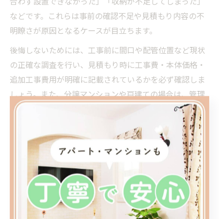
合わず設置できなかった」「収納が不足してしまった」
などです。これらは事前の確認不足や見積もり内容の不
明瞭さが原因となるケースが目立ちます。
後悔しないためには、工事前に間口や配管位置など現状
の正確な調査を行い、見積もり時に工事費・本体価格・
追加工事費用が明確に記載されているかを必ず確認しま
しょう。また、分譲マンションや戸建ての場合は、管理
規約や工事可能な時間帯などの制約も把握しておくこと
が重要です。
成功例から学ぶと、信頼できる業者としっかり打ち合わ
せを重ね、実例や口コミを参考にすることが満足度の高
いリフォームにつながります。初めての方も経験者も、
具体的なチェックリストを作成し、着実に準備を進める
ことがトラブル回避と満足度アップの秘訣です。