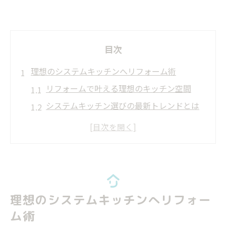
目次
理想のシステムキッチンへリフォーム術
リフォームで叶える理想のキッチン空間
システムキッチン選びの最新トレンドとは
リフォーム成功のための計画づくりポイン
ト
快適な暮らしを実現するリフォーム実践術
リフォーム時に注意すべき失敗例と対策
システムキッチン選びで後悔しない方法
理想のシステムキッチンへリフォー
リフォームで後悔しないキッチン選びポイ
ム術
ント