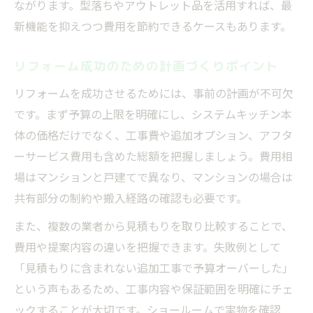
ながります。型落ちやアウトレット品を活用すれば、最
使いやすいキッチンへのリフォームポイント
新機能を抑えつつ費用を節約できるケースもあります。
リフォームで使いやすいキッチンを実現
リフォーム成功のための計画づくりポイント
システムキッチンのレイアウト選びの秘訣
収納力アップのためのリフォームアイデア
リフォームを成功させるためには、事前の計画が不可欠
です。まず予算の上限を明確にし、システムキッチン本
リフォーム後の家事効率が上がる工夫点
体の価格だけでなく、工事費や追加オプション、アフタ
快適な動線を意識したキッチンリフォーム
ーサービス費用も含めた総額を把握しましょう。費用相
術
場はマンションと戸建てで異なり、マンションの場合は
共有部分の制約や搬入経路の確認も必要です。
また、複数の業者から見積もりを取り比較することで、
費用や提案内容の違いを把握できます。失敗例として
「見積もりに含まれない追加工事で予算オーバーした」
という声もあるため、工事内容や保証範囲を明確にチェ
ックすることが大切です。ショールームで実物を確認