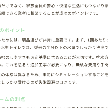
プロと協力することで失敗を防ぐリフォーム
約だけでなく、家族全員の安心・快適な生活にもつながり
信頼できる業者に相談することが成功のポイントです。
リフォーム費用相場を知ってトラブル回避
節水型リフォームで暮らしが変わる理由
のポイント
リフォームで実感する節水効果と家計の変化
暮らしが豊かになるリフォームの体験談
るためには、製品選びが非常に重要です。まず、1回あたり
節水型トイレでは、従来の半分以下の水量でしっかり洗浄
節水型導入で得られる快適なトイレ環境
リフォーム後の水道代節約をデータで確認
清掃のしやすさも選定基準に含めることが大切です。排水
長期的に得するリフォームの選び方と工夫
い。これを怠ると追加工事が必要になり、無駄な費用や手
無料お見積りはこちら
無料お見積りはこちら
果の体感は異なるため、事前にシミュレーションすること
をしっかり受けるのが失敗回避のコツです。
ームの利点