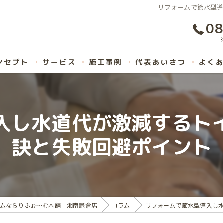
リフォームで節水型
08
ンセプト
サービス
施工事例
代表あいさつ
よく
入し水道代が激減するト
訣と失敗回避ポイント
ムならりふぉ～む本舗 湘南鎌倉店
コラム
リフォームで節水型導入し