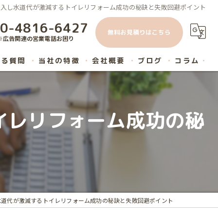
導入し水道代が激減するトイレリフォーム成功の秘訣と失敗回避ポイント
0-4816-6427
無料お見積りはこちら
※広告関連の営業電話お困り
ある質問
当社の特徴
会社概要
ブログ
コラム
原状回復
イレリフォーム成功の秘
内装工事
ハウスクリーニング
マンション
リノベーション
水道代が激減するトイレリフォーム成功の秘訣と失敗回避ポイント