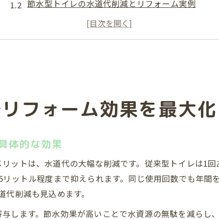
節水型トイレの水道代削減とリフォーム実例
リフォーム時に重視すべき節水効果のポイント
タンク式節水トイレの特徴とリフォームの利点
リフォームで内装工事も一括対応する方法
リフォームで叶える水道代節約の新常識
リフォームだからできる水道代節約の仕組み
でリフォーム効果を最大化
節水型トイレ選びでリフォーム費用を抑えるコツ
リフォームと一緒に考える付帯工事のポイント
トイレまるごとリフォームで節水効果を最大化
具体的な効果
リフォーム成功のための節水型トイレ比較法
リットは、水道代の大幅な削減です。従来型トイレは1回
節水型リフォームを選ぶ際の落とし穴
5リットル程度まで抑えられます。同じ使用回数でも年間
リフォームで注意したい節水型トイレのデメリッ
道代削減も見込めます。
リフォーム時に見落としがちな水圧・排水方式
寄与します。節水効果が高いことで水資源の無駄を減らし