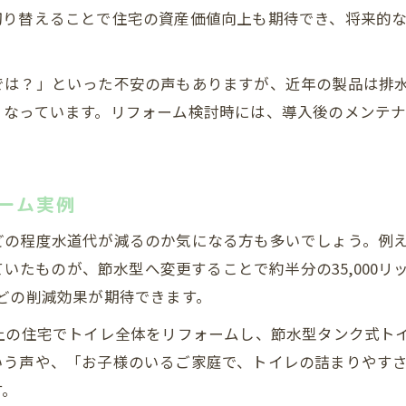
節水型トイレの詰まりリスクとリフォーム対策
切り替えることで住宅の資産価値向上も期待でき、将来的
リフォーム費用と機能のバランスを見極める
分離型トイレのリフォーム注意点と選び方
では？」といった不安の声もありますが、近年の製品は排
快適さも重視したトイレリフォーム術
くなっています。リフォーム検討時には、導入後のメンテ
リフォームで叶える快適なトイレ空間の工夫
節水と使い勝手を両立するリフォームの秘訣
ーム実例
リフォーム時のバリアフリー化で安心を実現
タンクレスや一式交換で快適リフォーム
の程度水道代が減るのか気になる方も多いでしょう。例えば
内装工事を含めた快適リフォームの進め方
していたものが、節水型へ変更することで約半分の35,000
円ほどの削減効果が期待できます。
失敗しないリフォームのチェックポイント
リフォーム前に確認したい見積もりのポイント
上の住宅でトイレ全体をリフォームし、節水型タンク式トイレ
いう声や、「お子様のいるご家庭で、トイレの詰まりやす
節水型トイレ選びで失敗しないコツ
す。
リフォームで重要な施工日数と段取り管理