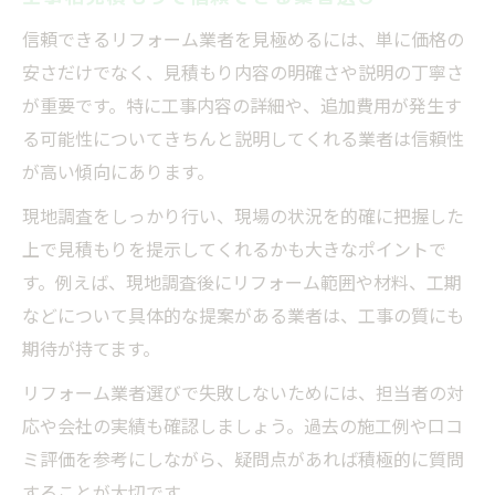
業者比較で後悔しない判断基準を解説
信頼できるリフォーム業者を見極めるには、単に価格の
業者選びで後悔しない比較ポイント徹底解
安さだけでなく、見積もり内容の明確さや説明の丁寧さ
説
が重要です。特に工事内容の詳細や、追加費用が発生す
リフォーム業者選びで重視すべき判断基準
る可能性についてきちんと説明してくれる業者は信頼性
金額以外の業者選び判断基準を知る
が高い傾向にあります。
保証やサービスで差がつく業者選びの視点
現地調査をしっかり行い、現場の状況を的確に把握した
見積書比較で注目すべき業者選びのコツ
上で見積もりを提示してくれるかも大きなポイントで
納得のリフォームを叶える選び方ガイド
す。例えば、現地調査後にリフォーム範囲や材料、工期
失敗しない業者選びで納得リフォーム実現
などについて具体的な提案がある業者は、工事の質にも
リフォーム成功へ導く業者選びの流れ
期待が持てます。
口コミ活用で納得できる業者選び方法
リフォーム業者選びで失敗しないためには、担当者の対
満足度を高める業者選びの最終チェック
応や会社の実績も確認しましょう。過去の施工例や口コ
施工後も安心の業者選びポイントまとめ
ミ評価を参考にしながら、疑問点があれば積極的に質問
することが大切です。