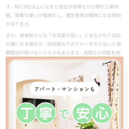
す。特に5社以上になると各社の見積もり仕様や工事内
容、提案の違いが複雑化し、選定基準が曖昧になる傾向
があります。
また、業者側からも「本気度が低い」と見なされて対応
が雑になる場合や、相見積もりのマナーを守らないと信
頼関係が築けないリスクもあります。見積もり内容を他
社に見せる行為はトラブルの原因になるため、控えた方
が賢明です。
適切な社数で相見積もりを行い、各社の対応や提案を比
較することで、納得のいく業者選びが実現できます。業
者選びで疲れないためにも、目的に合った社数に絞るこ
とが成功のポイントです。