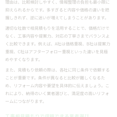
理由は、比較検討しやすく、情報整理の負担も最小限に
効率的な比較に役立つ見積もりマナー
抑えられるからです。多すぎると内容や価格の違いを把
相見積もり時の業者選びマナーを解説
握しきれず、逆に迷いが増えてしまうことがあります。
見積もりマナーで差がつく業者選び術
適切な社数で相見積もりを活用することで、価格だけで
業者選びで注意したい工事相見積もりのル
なく、工事内容や提案力、対応の丁寧さまでバランスよ
ール
く比較できます。例えば、A社は価格重視、B社は提案力
他社見積もり提示のNGマナーと対策
重視、C社はアフターフォロー重視といった違いを見極
誠実な断り方で信頼される業者選び
めやすくなります。
失敗しないための見積もり依頼ポイント
また、見積もり依頼の際は、各社に同じ条件で依頼する
業者選びで重要な見積もり依頼の流れ
ことが重要です。条件が異なると比較が難しくなるた
同条件提示で比較しやすい業者選び方法
め、リフォーム内容や要望を具体的に伝えましょう。こ
業者選び時の見積もり依頼ポイント整理
れにより、納得のいく業者選びと、満足度の高いリフォ
リフォーム見積もり依頼で注意すべき点
ームにつながります。
希望内容を伝える業者選びのコツ
工事相見積もりで信頼できる業者選び