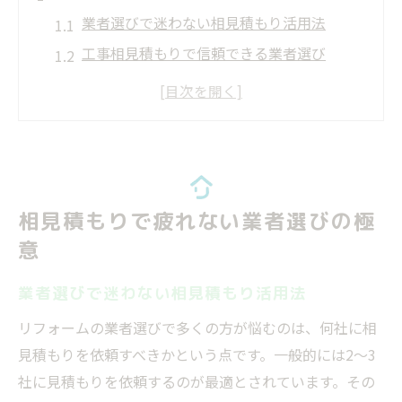
業者選びで迷わない相見積もり活用法
工事相見積もりで信頼できる業者選び
口コミ重視の業者選びポイント解説
現地調査で失敗しない業者選びの工夫
リフォーム業者選びで重要なマナーとは
リフォーム業者選定の適切な社数とは
業者選びで適切な社数を見極めるコツ
相見積もりで疲れない業者選びの極
相見積もりの最適な社数と選び方のポイン
意
ト
業者選びで迷わない相見積もり活用法
リフォームで業者選びに迷わない社数の目
安
リフォームの業者選びで多くの方が悩むのは、何社に相
工事規模別の業者選び社数の考え方
見積もりを依頼すべきかという点です。一般的には2～3
社に見積もりを依頼するのが最適とされています。その
社数が多すぎる相見積もりの落とし穴解説