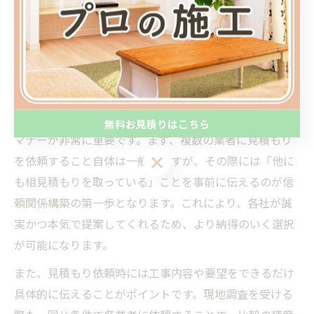
効率的な比較に役立つ見積もりマナ
ー
相見積もり時の業者選びマナーを解説
リフォームの相見積もりを依頼する際には、業者選びの
無料お見積りはこちら
マナーが非常に重要です。まず、複数の業者に見積もり
無料お見積りはこちら
を依頼すること自体は一般的ですが、その際には「他に
も相見積もりを取っている」ことを事前に伝えるのが信
頼関係構築の第一歩となります。これにより、各社が誠
実かつ本気で提案してくれるため、より納得のいく選択
が可能になります。
また、見積もり依頼時には工事内容や要望をできるだけ
具体的に伝えることがポイントです。現地調査を受ける