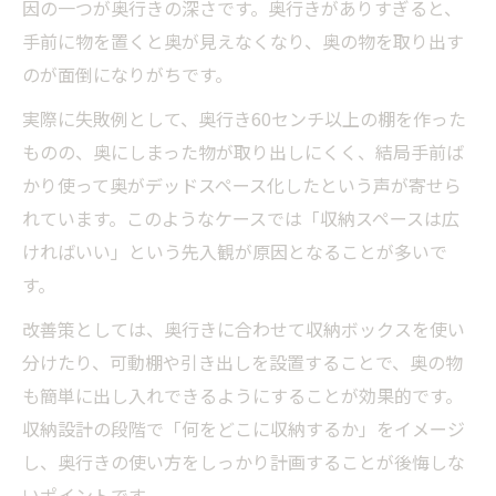
因の一つが奥行きの深さです。奥行きがありすぎると、
失敗を招く奥行きが深すぎる収納の実態
手前に物を置くと奥が見えなくなり、奥の物を取り出す
奥行きが深い収納で起こる隠れた失敗例
のが面倒になりがちです。
収納の奥行き失敗でよくあるデッドスペー
実際に失敗例として、奥行き60センチ以上の棚を作った
ス
ものの、奥にしまった物が取り出しにくく、結局手前ば
奥行きの深い収納で後悔する落とし穴
かり使って奥がデッドスペース化したという声が寄せら
使いにくい奥行き収納の失敗事例を紹介
れています。このようなケースでは「収納スペースは広
収納の失敗を防ぐために知っておくべきコツ
ければいい」という先入観が原因となることが多いで
失敗しない奥行き収納の選び方と工夫
す。
奥行きの失敗を防ぐ収納アイデアの基本
改善策としては、奥行きに合わせて収納ボックスを使い
奥行きが深い収納で後悔しないためのコツ
分けたり、可動棚や引き出しを設置することで、奥の物
収納の奥行き失敗を回避する重要ポイント
も簡単に出し入れできるようにすることが効果的です。
使いにくい奥行き収納の失敗を防ぐ方法
収納設計の段階で「何をどこに収納するか」をイメージ
し、奥行きの使い方をしっかり計画することが後悔しな
使いにくさを感じたら試したい収納アイデア集
いポイントです。