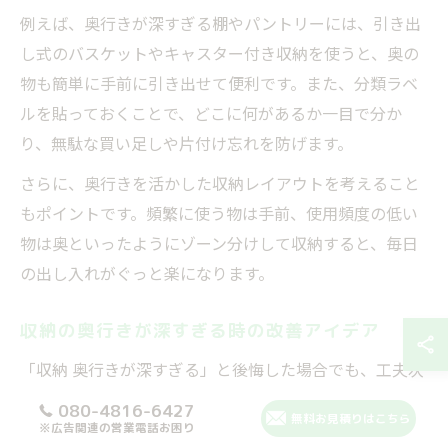
例えば、奥行きが深すぎる棚やパントリーには、引き出
し式のバスケットやキャスター付き収納を使うと、奥の
物も簡単に手前に引き出せて便利です。また、分類ラベ
ルを貼っておくことで、どこに何があるか一目で分か
り、無駄な買い足しや片付け忘れを防げます。
さらに、奥行きを活かした収納レイアウトを考えること
もポイントです。頻繁に使う物は手前、使用頻度の低い
物は奥といったようにゾーン分けして収納すると、毎日
の出し入れがぐっと楽になります。
収納の奥行きが深すぎる時の改善アイデア
「収納 奥行きが深すぎる」と後悔した場合でも、工夫次
第で使いやすさを向上させることができます。まずは現
080-4816-6427
無料お見積りはこちら
状の収納スペースを見直し、どのような改善が可能か考
※広告関連の営業電話お困り