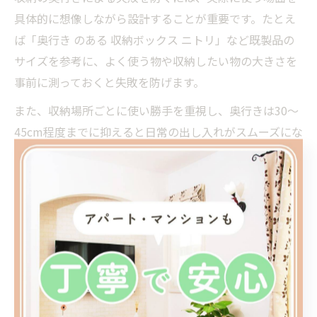
具体的に想像しながら設計することが重要です。たとえ
ば「奥行き のある 収納ボックス ニトリ」など既製品の
サイズを参考に、よく使う物や収納したい物の大きさを
事前に測っておくと失敗を防げます。
また、収納場所ごとに使い勝手を重視し、奥行きは30～
45cm程度までに抑えると日常の出し入れがスムーズにな
ります。もし奥行きが深い場合は、引き出し式収納や可
動棚、仕切り板を活用し、奥まで無駄なく使えるよう工
夫しましょう。後悔しないためには、実際に収納する物
をリストアップし、仮置きしてみるのもおすすめです。
収納の奥行きで失敗してしまった方は、リフォームやDIY
で改善できる場合も多いので、専門業者に相談するのも
一つの方法です。経験豊富なプロの意見を取り入れるこ
とで、より実用的で後悔のない収納計画が実現しやすく