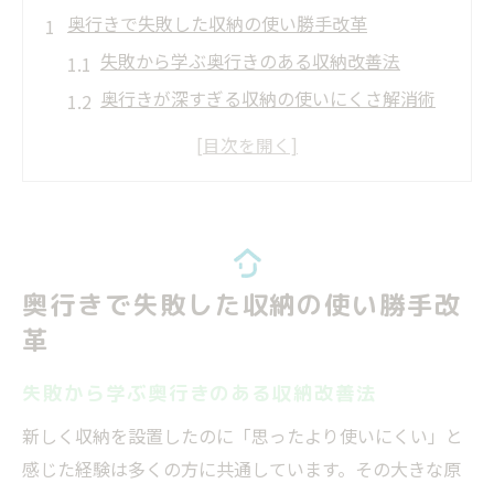
奥行きで失敗した収納の使い勝手改革
失敗から学ぶ奥行きのある収納改善法
奥行きが深すぎる収納の使いにくさ解消術
収納失敗例から見る奥行き問題の本質
奥行きの深い収納で後悔しないコツと工夫
使いにくい奥行き収納の失敗パターン分析
新調した収納が使いにくい理由を徹底解説
なぜ新しい収納で失敗が起こるのかを解明
奥行きで失敗した収納の使い勝手改
失敗しやすい奥行きが深い棚の落とし穴
革
奥行きのある収納が使いにくい理由とは
失敗から学ぶ奥行きのある収納改善法
収納の奥行き失敗で後悔しないための視点
新しく収納を設置したのに「思ったより使いにくい」と
使いにくい収納に共通する失敗の特徴
感じた経験は多くの方に共通しています。その大きな原
奥行きの深すぎる収納で起こる意外な問題点