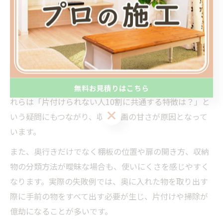
なります。
使いにくい収納に共通する失敗の特徴
使いにくい収納に共通する失敗の特徴として、「奥行き
が深すぎる」「物が見えにくい」「出し入れの動作が多
い」「一時的な置き場がない」などが挙げられます。こ
無料お見積りはこちら
れらは「片付けられない人10割に共通する特徴は？」と
無料お見積りはこちら
いう疑問にもつながり、収納計画の甘さが原因となって
います。
また、奥行きだけでなく棚板の位置や扉の開き方、収納
物の分類方法が曖昧な場合も、使いにくさを感じやすく
なります。実際の失敗例では、奥に入れた物を取り出す
際に手前の物をすべて出す必要が生じ、片付けや掃除が
億劫になることが多いです。