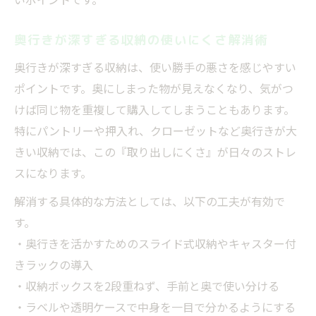
失敗を活かす奥行き収納アイデア実例集
奥行きの深い収納で役立つ工夫と失敗対策
奥行きが深すぎる収納の使いにくさ解消術
収納の奥行きが深すぎる時の改善アイデア
奥行きが深すぎる収納は、使い勝手の悪さを感じやすい
使いにくい収納の失敗を解消する工夫集
ポイントです。奥にしまった物が見えなくなり、気がつ
奥行き収納の失敗を減らす実用アイデア
けば同じ物を重複して購入してしまうこともあります。
後悔しない収納選びのポイントと実例紹介
特にパントリーや押入れ、クローゼットなど奥行きが大
失敗しない奥行き収納の実例と選び方
きい収納では、この『取り出しにくさ』が日々のストレ
奥行きで後悔しない収納選びの成功術
スになります。
収納の失敗を防ぐ奥行きの活用ポイント
解消する具体的な方法としては、以下の工夫が有効で
使いにくい失敗を避ける収納事例紹介
す。
・奥行きを活かすためのスライド式収納やキャスター付
奥行きのある収納で後悔しない実践例
きラックの導入
・収納ボックスを2段重ねず、手前と奥で使い分ける
・ラベルや透明ケースで中身を一目で分かるようにする