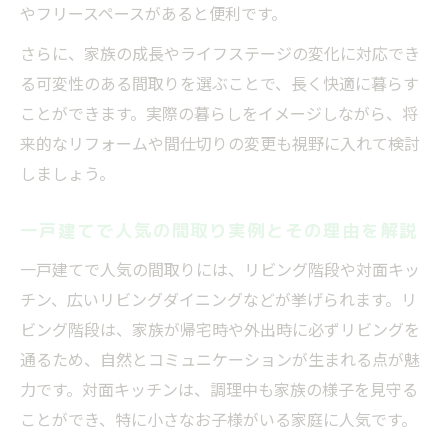
やフリースペースがあると便利です。
の方法
さらに、家族の成長やライフステージの変化に対応でき
将来も見据えた間取りで家族の笑顔が続く
る可変性のある間取りを選ぶことで、長く快適に暮らす
家族の成長に柔軟対応できる間取り設計の
ことができます。実際の暮らしをイメージしながら、将
工夫
来的なリフォームや間仕切りの変更も視野に入れて検討
4人家族の理想的な間取りと可変性のポイン
しましょう。
ト
二階建てで将来のリフォームがしやすい間
一戸建てで人気の間取り実例とその理由を解説
取り
一戸建てで人気の間取りには、リビング階段や対面キッ
ライフステージごとに間取りを活かすヒン
チン、広いリビングダイニングなどが挙げられます。リ
ト
ビング階段は、家族が帰宅時や外出時に必ずリビングを
家族構成の変化に対応できる間取りの秘訣
通るため、自然とコミュニケーションが生まれる点が魅
現実的な予算で理想の間取りを実現する方法
力です。対面キッチンは、調理中も家族の様子を見守る
ことができ、特に小さなお子様がいる家庭に人気です。
無理なく叶える理想の間取りと予算調整術