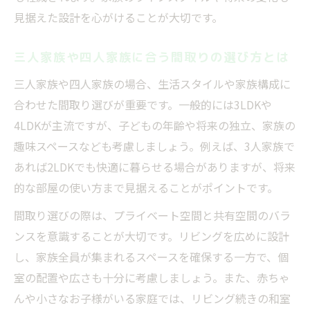
見据えた設計を心がけることが大切です。
人気の一軒家間取りでリビングの快適性を
実現
三人家族や四人家族に合う間取りの選び方とは
赤ちゃんや子どもが安心できるリビング設
三人家族や四人家族の場合、生活スタイルや家族構成に
計法
合わせた間取り選びが重要です。一般的には3LDKや
後悔しない新間取り選びの実用ポイント
4LDKが主流ですが、子どもの年齢や将来の独立、家族の
家づくりで後悔した間取りランキングを参
趣味スペースなども考慮しましょう。例えば、3人家族で
考に
あれば2LDKでも快適に暮らせる場合がありますが、将来
避けたい間取りの共通点と改善アイデアを
的な部屋の使い方まで見据えることがポイントです。
紹介
間取り選びの際は、プライベート空間と共有空間のバラ
家族の将来を見据えた間取り選びの大切な
ンスを意識することが大切です。リビングを広めに設計
視点
し、家族全員が集まれるスペースを確保する一方で、個
実際の生活に基づく間取り選びのチェック
室の配置や広さも十分に考慮しましょう。また、赤ちゃ
項目
んや小さなお子様がいる家庭では、リビング続きの和室
間取りシミュレーションを使った失敗回避