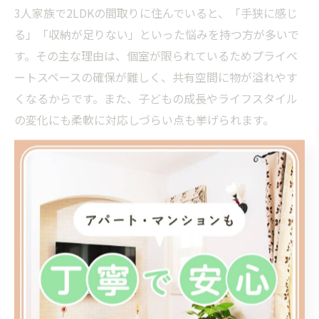
3人家族で2LDKの間取りに住んでいると、「手狭に感じ
る」「収納が足りない」といった悩みを持つ方が多いで
す。その主な理由は、個室が限られているためプライベ
ートスペースの確保が難しく、共有空間に物が溢れやす
くなるからです。また、子どもの成長やライフスタイル
の変化にも柔軟に対応しづらい点も挙げられます。
対策方法としては、まず「空間の有効活用」を意識しま
しょう。壁面収納やロフト、間仕切り家具を活用するこ
とで、限られたスペースを最大限に使うことが可能で
す。また、リビングの一角にワークスペースや学習コー
ナーを設けるなど、用途を兼ねた設計も効果的です。
さらに、将来的な部屋の使い方を見据えて「可変性のあ
る間取り」を採用するのもおすすめです。例えば、子ど
もが小さいうちは広いリビングとして使い、成長に合わ