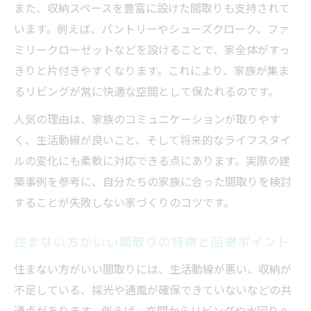
500万円台で間取りを工夫する現実的な考え
また、収納スペースを豊富に設けた間取りも支持されて
方
います。例えば、パントリーやシューズクローク、ファ
ミリークローゼットなどを設けることで、家全体がすっ
コストと満足度を両立させる間取り設計の
きりと片付きやすくなります。これにより、家族が集ま
コツ
るリビングが常に快適な空間として保たれるのです。
平屋と二階建て、どちらが間取りに有利か
比較
人気の理由は、家族のコミュニケーションが取りやす
予算内で人気間取りを実現するポイントを
く、生活動線が良いこと、そして将来的なライフスタイ
解説
ルの変化にも柔軟に対応できる点にあります。実際の建
築事例を参考に、自分たちの家族に合った間取りを検討
することが失敗しない家づくりのコツです。
住まない方がいい間取りの特徴と回避ポイント
住まない方がいい間取りには、生活動線が悪い、収納が
不足している、採光や通風が確保できていないなどの共
通点があります。例えば、玄関からリビングや水回りへ