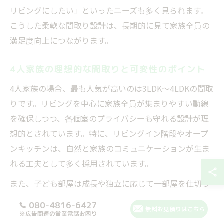
リビングにしたい」といったニーズも多く見られます。
こうした柔軟な間取り設計は、長期的に見て家族全員の
満足度向上につながります。
4人家族の理想的な間取りと可変性のポイント
4人家族の場合、最も人気が高いのは3LDK〜4LDKの間取
りです。リビングを中心に家族全員が集まりやすい動線
を確保しつつ、各個室のプライバシーも守れる設計が理
想的とされています。特に、リビングイン階段やオープ
ンキッチンは、自然と家族のコミュニケーションが生ま
れる工夫として多く採用されています。
また、子ども部屋は成長や独立に応じて一部屋を仕切っ
たり、逆に広い一室に戻したりできるよう可変性を持た
080-4816-6427
無料お見積りはこちら
せることがポイントです。例えば、間仕切り壁を後から
※広告関連の営業電話お困り