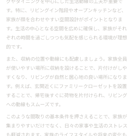
グやダイニングを中心にした生活動線の工夫が重要で
介
す。特に、リビングイン階段やオープンキッチンなど、
理想の間取りで叶える快適な家事動線の工
家族が顔を合わせやすい空間設計がポイントとなりま
夫
す。生活の中心となる空間を広めに確保し、家族がそれ
ぞれの時間を過ごしつつも気配を感じられる環境が理想
3人家族2LDKが狭いと感じる理由と対策方
的です。
法
二階建て間取りで快適さを高める設計テク
また、収納の位置や動線にも配慮しましょう。家族全員
ニック
が使いやすい場所に収納を設けることで、片付けがしや
集まりやすいリビングを持つ間取りの考え方
すくなり、リビングが自然と居心地の良い場所になりま
す。例えば、玄関近くにファミリークローゼットを設置
家族が集まるリビング中心の間取りの魅力
することで、帰宅後すぐに荷物を片付けられ、リビング
とは
への動線もスムーズです。
リビングを広く見せる間取りの工夫とポイ
ント
このような間取りの基本条件を押さえることで、家族が
集まりやすいだけでなく、日々の家事や生活のストレス
家族人数に合ったLDKの広さとレイアウト
も軽減されます。家族のライフスタイルや将来の変化も
例