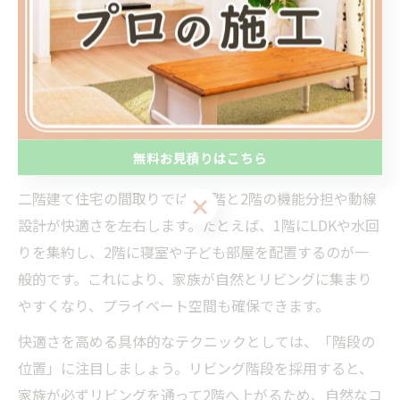
せて間仕切りを追加する方法があります。実際に、こう
した工夫により「狭い」と感じていた住まいが快適に変
わったという声も多く、家族のコミュニケーションも取
りやすくなります。
二階建て間取りで快適さを高める設計テクニッ
無料お見積りはこちら
ク
二階建て住宅の間取りでは、1階と2階の機能分担や動線
無料お見積りはこちら
設計が快適さを左右します。たとえば、1階にLDKや水回
りを集約し、2階に寝室や子ども部屋を配置するのが一
般的です。これにより、家族が自然とリビングに集まり
やすくなり、プライベート空間も確保できます。
快適さを高める具体的なテクニックとしては、「階段の
位置」に注目しましょう。リビング階段を採用すると、
家族が必ずリビングを通って2階へ上がるため、自然なコ