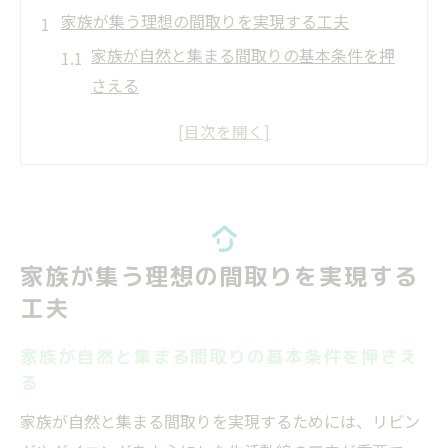
家族が集う理想の間取りを実現する工夫
家族が自然と集まる間取りの基本条件を押
さえる
三人家族や四人家族に合う間取りの選び方
とは
一戸建てで人気の間取り実例とその理由を
解説
住まない方がいい間取りの特徴と回避ポイ
家族が集う理想の間取りを実現する
ント
工夫
理想の間取り図シミュレーションを活用す
る方法
家族が自然と集まる間取りの基本条件を押さえ
快適な暮らしを叶える間取り設計の秘訣
る
日々の生活動線を考えた間取り設計のコツ
家族が自然と集まる間取りを実現するためには、リビン
収納と動線が快適な間取りのポイントを紹