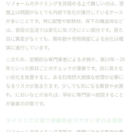
リフォームのタイミングを見極める上で難しいのは、表
術
面上は問題がなくても内部で劣化が進行しているケース
後悔しないための賢い判断基準を伝授
が多いことです。特に配管や断熱材、床下の構造体など
タイミング重視で後悔しない判断基準とは
は、普段の生活では変化に気づきにくい部分です。見た
賢いリフォームはタイミング選びが決め手
目に異変がなくても、築年数や使用頻度による劣化は確
失敗しないためのタイミング判断ポイント
実に進行しています。
タイミングを見極める具体的な判断方法
このため、定期的な専門業者による点検や、築10年・20
長期的視点でのタイミング最適化が重要
年といった節目ごとのチェックが重要です。目に見えな
い劣化を放置すると、ある日突然大規模な修理が必要に
なるリスクが高まります。少しでも気になる異音や水漏
れ、においなどがあれば、早めに専門家へ相談すること
が最善の対策です。
タイミング次第で修繕負担が大きく変わる現実
リフォームのタイミング次第で、修繕にかかる負担や費