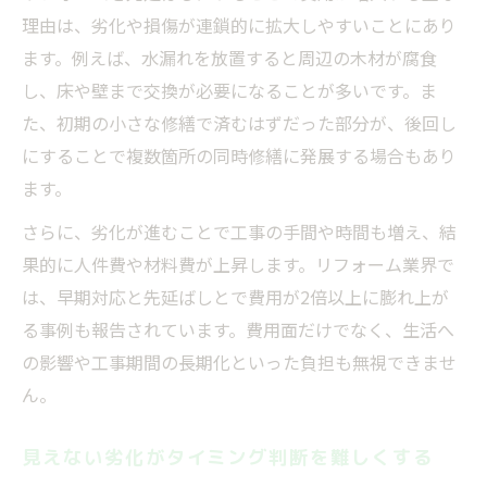
理由は、劣化や損傷が連鎖的に拡大しやすいことにあり
タイミング判断で仮住まい費用も節約可能
ます。例えば、水漏れを放置すると周辺の木材が腐食
築年数や劣化から考える最適リフォーム術
し、床や壁まで交換が必要になることが多いです。ま
築年数とタイミング両面からの最適化方法
た、初期の小さな修繕で済むはずだった部分が、後回し
劣化状況を見極めるタイミング判断のコツ
にすることで複数箇所の同時修繕に発展する場合もあり
築年数別に異なる最適タイミングの考え方
ます。
老朽化の進行とタイミングの関係を解説
さらに、劣化が進むことで工事の手間や時間も増え、結
タイミングを押さえた部分リフォーム戦略
果的に人件費や材料費が上昇します。リフォーム業界で
先延ばしが生むコスト増と損失回避法とは
は、早期対応と先延ばしとで費用が2倍以上に膨れ上が
る事例も報告されています。費用面だけでなく、生活へ
タイミングを逃すことで膨らむ損失の実態
の影響や工事期間の長期化といった負担も無視できませ
先延ばしによる修繕費増加のメカニズム
ん。
リフォーム時期の遅れが招くコスト増理由
タイミングを意識した損失回避のポイント
見えない劣化がタイミング判断を難しくする
先延ばしリスクを防ぐタイミングの見直し