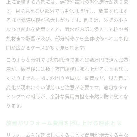
上に高騰する背景には、建物や設備の劣化進行がありま
タイミングを誤ると工事遅延や費用増に直
す。目に見えない部分でも劣化は進行し、放置すればす
結
るほど修繕規模が拡大しがちです。例えば、外壁の小さ
リフォームの判断ミスが生活負担を増やす
なひび割れを放置すると、雨水が内部に侵入して柱や断
要因
熱材まで影響が及び、部分補修から全体改修へと工事範
工事タイミングの失敗が引き起こす落とし
囲が広がるケースが多く見られます。
穴
このような事例では初期段階であれば数万円で済んだ費
避けるべきタイミングを事前に知る重要性
用が、数年後には数十万円規模に膨れ上がることも珍し
繁忙期や制度変更時のタイミングに注意を
くありません。特に水回りや屋根、配管など、見た目に
タイミングを見極めて修繕費を抑えるコツ
変化が現れにくい部分ほど注意が必要です。適切なタイ
ミングでの対応が、余計な費用負担を未然に防ぐ鍵とな
工事タイミングの見極めが費用節約のカギ
ります。
タイミングを意識した見積もり比較の方法
修繕費を抑えるための最適なタイミング選
放置がリフォーム費用を押し上げる理由とは
択
リフォームを先延ばしにすることで費用が増大する主な
前倒し修繕がタイミング的に有利な理由