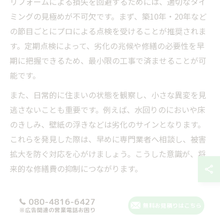
リフォームによる損失を回避するためには、適切なタイ
ミングの見極めが不可欠です。まず、築10年・20年など
の節目ごとにプロによる点検を受けることが推奨されま
す。定期点検によって、劣化の兆候や修繕の必要性を早
期に把握できるため、最小限の工事で済ませることが可
能です。
また、日常的に住まいの状態を観察し、小さな異変を見
逃さないことも重要です。例えば、水回りのにおいや床
のきしみ、壁紙の浮きなどは劣化のサインとなります。
これらを発見した際は、早めに専門業者へ相談し、被害
拡大を防ぐ対応を心がけましょう。こうした意識が、将
来的な修繕費の抑制につながります。
先延ばしリスクを防ぐタイミングの見直し術
080-4816-6427
無料お見積りはこちら
※広告関連の営業電話お困り
リフォームの先延ばしリスクを防ぐには、定期的な住ま