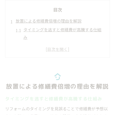
目次
放置による修繕費倍増の理由を解説
タイミングを逃すと修繕費が高騰する仕組
み
放置がリフォーム費用を押し上げる理由と
は
見えない劣化がタイミング判断を難しくす
る
タイミング次第で修繕負担が大きく変わる
放置による修繕費倍増の理由を解説
現実
修繕費倍増のリスクを防ぐタイミングの重
タイミングを逃すと修繕費が高騰する仕組み
要性
リフォームのタイミングを見誤ることで修繕費が予想以
リフォーム時期を間違える危険な落とし穴