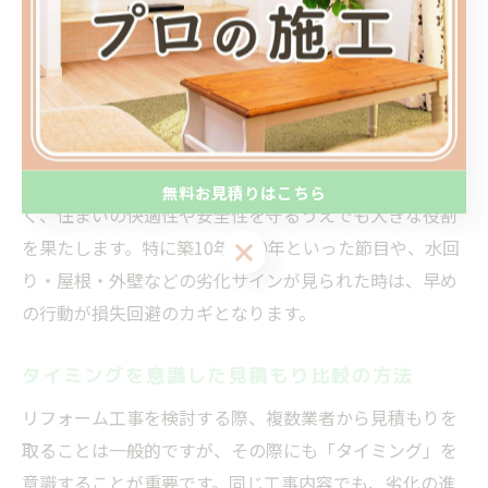
例えば、外壁のひび割れを放置した場合、雨水の侵入に
よる下地の腐食やカビ発生につながり、最終的には外壁
全体の張り替えや内部構造の修繕が必要となることもあ
ります。こうした事態を防ぐには、定期的な点検や築年
数の節目ごとに専門業者へ相談することが重要です。
工事タイミングの見極めは、長期的な費用節約だけでな
無料お見積りはこちら
く、住まいの快適性や安全性を守るうえでも大きな役割
を果たします。特に築10年・20年といった節目や、水回
無料お見積りはこちら
り・屋根・外壁などの劣化サインが見られた時は、早め
の行動が損失回避のカギとなります。
タイミングを意識した見積もり比較の方法
リフォーム工事を検討する際、複数業者から見積もりを
取ることは一般的ですが、その際にも「タイミング」を
意識することが重要です。同じ工事内容でも、劣化の進