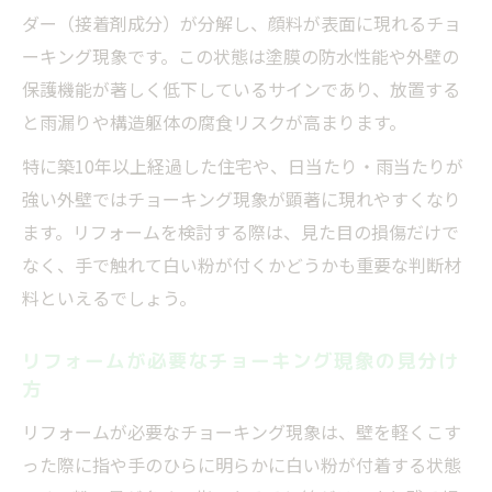
ダー（接着剤成分）が分解し、顔料が表面に現れるチョ
チョーキング現象のDIY落とし方とリフォー
ーキング現象です。この状態は塗膜の防水性能や外壁の
ム判断
保護機能が著しく低下しているサインであり、放置する
外壁チョーキングをセルフチェックするリ
と雨漏りや構造躯体の腐食リスクが高まります。
フォーム術
特に築10年以上経過した住宅や、日当たり・雨当たりが
外壁チョーキング落とし方と再発防止のリ
強い外壁ではチョーキング現象が顕著に現れやすくなり
フォーム視点
ます。リフォームを検討する際は、見た目の損傷だけで
チョーキングが起きやすい外壁色の特徴と選び
なく、手で触れて白い粉が付くかどうかも重要な判断材
方
料といえるでしょう。
リフォームで選ぶ外壁色とチョーキング発
生傾向
リフォームが必要なチョーキング現象の見分け
外壁リフォーム時に注意したい色とチョー
方
キング現象
リフォームが必要なチョーキング現象は、壁を軽くこす
チョーキングしやすい外壁色の特徴とリフ
った際に指や手のひらに明らかに白い粉が付着する状態
ォーム視点