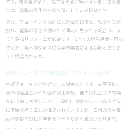
です。粉の量が多く、指でなぞると線がはっきり残る場
リフォーム成功のための外壁色選びとチョ
合は、塗膜の劣化がかなり進行している証拠です。
ーキング予防
また、チョーキング以外にも外壁の色あせ、細かなひび
外壁チョーキングが目立つ色とリフォーム
割れ、塗膜の浮きや剥がれが同時に見られる場合は、よ
対策
り早急なリフォームが必要です。DIYでの応急処置も可能
外壁リフォーム費用や塗装工事のポイントを整
ですが、根本的な解決には専門業者による診断と塗り替
理
えが推奨されます。
リフォーム費用と外壁チョーキング補修の
目安
外壁チョーキング発生時のリフォーム基準
チョーキング現象と塗装工事費用の関係
外壁チョーキングが発生した場合のリフォーム基準は、
外壁リフォーム前に知るべき費用とポイン
粉の付着度合いや外壁の耐用年数、他の劣化症状の有無
ト
を総合的に判断します。一般的には築10年～15年を目安
リフォームで外壁チョーキング補修する際
に塗装の塗り直しが推奨されていますが、日当たりや風
の注意点
雨の影響で劣化が早まるケースも多く見受けられます。
チョーキング塗装費用の比較とリフォーム