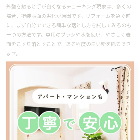
外壁を触ると手が白くなるチョーキング現象は、多くの
場合、塗装表面の劣化が原因です。リフォームを急ぐ前
に、まず自分でできる簡単な落とし方を試してみるのも
一つの方法です。専用のブラシや水を使い、やさしく表
面をこすり落とすことで、ある程度の白い粉を除去でき
ます。
ただし、強くこすりすぎると外壁を傷つけるリスクがあ
るため、力加減には注意が必要です。水だけで落ちない
場合は、中性洗剤を薄めて使用し、さらに柔らかいスポ
ンジで落とす方法があります。外壁の種類によっては洗
剤成分が残ると変色や劣化を招くこともあるため、最後
はしっかり水拭きで仕上げてください。
このようなセルフケアで一時的に見た目は改善します
が、根本的な解決にはなりません。チョーキングは外壁