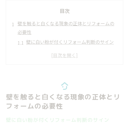
目次
壁を触ると白くなる現象の正体とリフォームの
必要性
壁に白い粉が付くリフォーム判断のサイン
外壁で手に白い粉が付く現象とリフォーム
の関係
リフォームが必要なチョーキング現象の見
分け方
外壁チョーキング発生時のリフォーム基準
壁を触ると白くなる現象の正体とリ
リフォーム前に知るべき壁の白い粉の正体
フォームの必要性
外壁のチョーキング発生原因を徹底解説
リフォーム時に知る外壁チョーキングの原
壁に白い粉が付くリフォーム判断のサイン
因