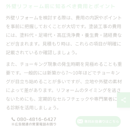
外壁リフォーム前に知るべき費用とポイント
外壁リフォームを検討する際は、費用の内訳やポイント
を事前に把握しておくことが大切です。塗装工事の費用
には、塗料代・足場代・高圧洗浄費・養生費・諸経費な
どが含まれます。見積もり時は、これらの項目が明確に
記載されているか確認しましょう。
また、チョーキング現象の発生時期を見極めることも重
要です。一般的には新築から7～10年ほどでチョーキン
グが目立ち始めることが多いですが、立地や外壁の素材
によって差があります。リフォームのタイミングを逃さ
ないためにも、定期的なセルフチェックや専門業者によ
る診断を活用しましょう。
さらに、費用を抑えたい場合は複数業者から相見積もり
080-4816-6427
無料お見積りはこちら
※広告関連の営業電話お困り
を取ることが有効です。業者選定の際は、保証内容や過