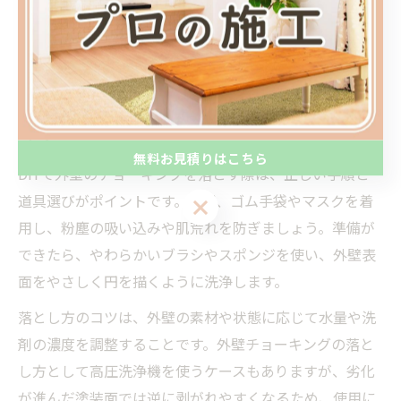
塗装の劣化サインなので、頻繁に発生する場合や大面積
に広がっている場合は、早めのリフォーム検討が重要で
す。
DIYで外壁チョーキングを落とすリフォームの
コツ
無料お見積りはこちら
DIYで外壁のチョーキングを落とす際は、正しい手順と
道具選びがポイントです。まず、ゴム手袋やマスクを着
無料お見積りはこちら
用し、粉塵の吸い込みや肌荒れを防ぎましょう。準備が
できたら、やわらかいブラシやスポンジを使い、外壁表
面をやさしく円を描くように洗浄します。
落とし方のコツは、外壁の素材や状態に応じて水量や洗
剤の濃度を調整することです。外壁チョーキングの落と
し方として高圧洗浄機を使うケースもありますが、劣化
が進んだ塗装面では逆に剥がれやすくなるため、使用に