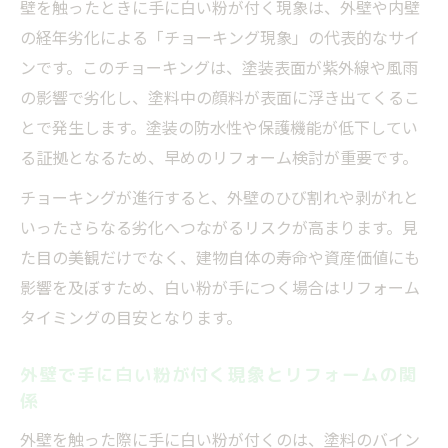
壁を触ったときに手に白い粉が付く現象は、外壁や内壁
外壁チョーキング現象が起こる要因とリフ
の経年劣化による「チョーキング現象」の代表的なサイ
ォーム
ンです。このチョーキングは、塗装表面が紫外線や風雨
塗料の劣化とチョーキング現象のリフォー
の影響で劣化し、塗料中の顔料が表面に浮き出てくるこ
ム目安
とで発生します。塗装の防水性や保護機能が低下してい
紫外線や雨風が外壁チョーキングを招く仕
る証拠となるため、早めのリフォーム検討が重要です。
組み
チョーキングが進行すると、外壁のひび割れや剥がれと
外壁リフォームで防ぐチョーキング現象の
いったさらなる劣化へつながるリスクが高まります。見
本質
た目の美観だけでなく、建物自体の寿命や資産価値にも
DIYで試せるチョーキングの落とし方とリフォー
影響を及ぼすため、白い粉が手につく場合はリフォーム
ム判断術
タイミングの目安となります。
リフォーム前に試せる外壁チョーキングの
外壁で手に白い粉が付く現象とリフォームの関
落とし方
係
DIYで外壁チョーキングを落とすリフォーム
外壁を触った際に手に白い粉が付くのは、塗料のバイン
のコツ