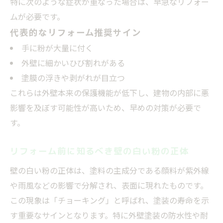
特に次のような症状が重なった場合は、早急なリフォー
判断
ムが必要です。
適切な時期を見極めて行う外壁リフォームのコ
代表的なリフォーム推奨サイン
ツ
手に粉が大量に付く
チョーキング現象が示す外壁リフォーム適
外壁に細かいひび割れがある
期の判断
塗膜の浮きや剥がれが目立つ
これらは外壁本来の保護機能が低下し、建物の内部に悪
外壁チョーキングを見てリフォーム時期を
影響を及ぼす可能性が高いため、早めの対策が必要で
決めるコツ
す。
リフォームのベストタイミングとチョーキ
ング症状
リフォーム前に知るべき壁の白い粉の正体
外壁リフォームはチョーキング発生後が最
壁の白い粉の正体は、塗料の主成分である顔料が紫外線
適か
や雨風などの影響で分解され、表面に現れたものです。
リフォーム時期を見極めるチョーキング現
この現象は「チョーキング」と呼ばれ、塗装の寿命を示
象の活用法
す重要なサインとなります。特に外壁塗装の防水性や耐