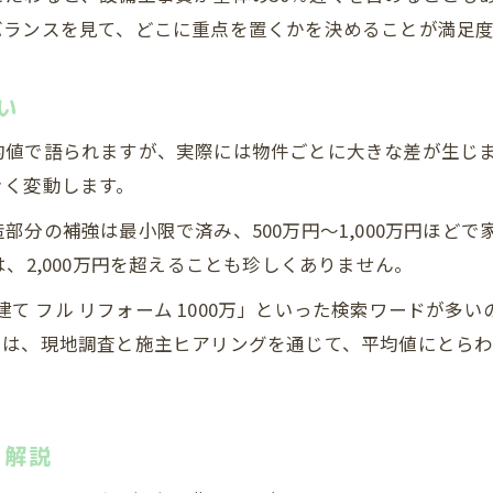
リノベ費用で後悔しないための工夫
バランスを見て、どこに重点を置くかを決めることが満足
事例から学ぶリノベ費用と満足度向上
リノベ費用を抑えつつ満足度を高める工夫
い
リノベ費用を抑えるための具体策
均値で語られますが、実際には物件ごとに大きな差が生じ
費用節約と品質両立のリノベ術
きく変動します。
コストダウンしつつ満足度を保つ方法
部分の補強は最小限で済み、500万円〜1,000万円ほど
費用面の工夫で理想の住まいを実現
、2,000万円を超えることも珍しくありません。
予算内で最大効果を出す費用配分のコツ
無料お見積りはこちら
無料お見積りはこちら
戸建て フル リフォーム 1000万」といった検索ワードが
では、現地調査と施主ヒアリングを通じて、平均値にとら
を解説