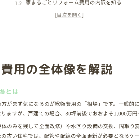
家まるごとリフォーム費用の内訳を知る
戸建てフルリノベ費用と平均額の違い
全面リフォーム費用30坪の費用感を解説
フルリノベーション費用で注意すべき点
フルリノベーションで必要な費用の内訳と範囲
戸建てリノベ費用の主な内訳を整理
ベ費用の全体像を解説
間取り変更や水回り更新の費用目安
一戸建てフルリフォーム費用の優先度
断熱・耐震強化の費用と効果を比較
場とは
配管・電気設備更新の費用ポイント
の方がまず気になるのが総額費用の「相場」です。一般的
1500万円で変わる一軒家改修の現実ライン
ますが、戸建ての場合、30坪前後でおおよそ1,000万円〜
1500万円で実現できるリノベ費用範囲
躯体のみを残して全面改修）や水回り設備の交換、間取り
間取り変更や水回り刷新の費用配分術
上の古い住宅では、配管や配線の全面更新が必要となるケ