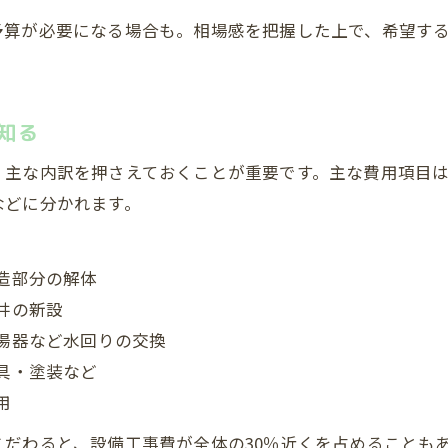
1500万円予算で家全体を変えるコツ
予算が必要になる場合も。相場感を把握した上で、希望す
費用を抑えつつ快適性を上げる方法
。
1500万円リノベ費用の後悔しない選び方
家全体リノベの費用目安と優先ポイント
知る
家まるごとリフォーム費用目安の考え方
、主な内訳を押さえておくことが重要です。主な費用項目
費用配分で失敗しない優先順位の決め方
などに分かれます。
築古住宅のリノベ費用で重視すべき点
家全体リノベ費用の見積もりポイント
造部分の解体
資産価値を守るリノベ費用の配分術
井の新設
戸建てリノベ費用で失敗しない選択とは
湯器など水回りの交換
戸建てリノベ費用を比較する重要性
具・塗装など
費用と効果で選ぶリノベーション範囲
用
フルリノベーション費用とデメリット
だわると、設備工事費が全体の30％近くを占めることも