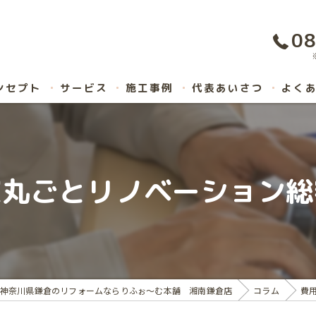
08
ンセプト
サービス
施工事例
代表あいさつ
よく
家丸ごとリノベーション総
神奈川県鎌倉のリフォームならりふぉ～む本舗 湘南鎌倉店
コラム
費