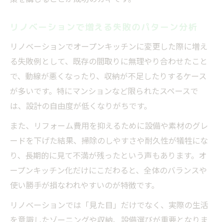
オープンキッチン失敗を避けるポイント解
説
リノベーションで増える失敗のパターン分析
生活感と失敗を減らす実用的なアイデア集
リノベーションでオープンキッチンに変更した際に増え
現実的なリノベーションで失敗しない方法
る失敗例として、既存の間取りに無理やり合わせたこと
リフォームでよくある後悔とその回避法
で、動線が悪くなったり、収納が不足したりするケース
リフォーム失敗で多い後悔パターンと対策
が多いです。特にマンションなど限られたスペースで
は、設計の自由度が低くなりがちです。
オープンキッチンリフォーム失敗の注意点
費用面で後悔しない失敗回避のチェックポ
また、リフォーム費用を抑えるために設備や素材のグレ
イント
ードを下げた結果、掃除のしやすさや耐久性が犠牲にな
り、長期的に見て不満が残ったという声もあります。オ
ブログで語られるリフォーム失敗談まとめ
ープンキッチン化だけにこだわると、全体のバランスや
リフォーム失敗を避けるための具体的アド
使い勝手が損なわれやすいのが特徴です。
バイス
リノベーションでは「見た目」だけでなく、実際の生活
を意識したゾーニングや収納、設備選びが重要となりま