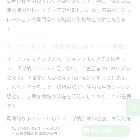
ち合わせを重ねておく必要があります。特に、後から設
備の追加やレイアウト変更が難しいため、事前のシミュ
レーションや専門家への相談が失敗防止の鍵となりま
す。
オープンキッチン失敗を避けるポイント解説
オープンキッチンリノベーションでよくある失敗例に
は、「収納スペースが足りない」「生活音やにおいが気
になる」「掃除が大変になった」などが挙げられます。
これらを避けるには、初期段階で具体的な生活シーンを
想定し、必要な機能や設備を明確にしておくことが重要
です。
具体的なポイントとしては、収納計画の徹底、換気対策
の強化、家事動線の最適化が挙げられます。例えば、背
080-4816-6427
無料お見積りはこちら
※広告関連の営業電話お困り
面収納を充実させたり、パントリーを設けることで「ご