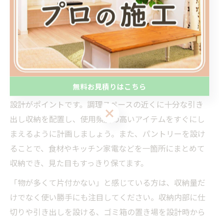
い」という悩みがよく挙げられます。調理道具や食器、
調味料などが見える場所に出しっぱなしになると、空間
全体が雑然とした印象になりやすいです。このごちゃご
ちゃ感は、設計段階でしっかり対処することで回避でき
ます。
無料お見積りはこちら
具体的には、作業スペースと収納のバランスを考慮した
設計がポイントです。調理スペースの近くに十分な引き
無料お見積りはこちら
出し収納を配置し、使用頻度の高いアイテムをすぐにし
まえるように計画しましょう。また、パントリーを設け
ることで、食材やキッチン家電などを一箇所にまとめて
収納でき、見た目もすっきり保てます。
「物が多くて片付かない」と感じている方は、収納量だ
けでなく使い勝手にも注目してください。収納内部に仕
切りや引き出しを設ける、ゴミ箱の置き場を設計時から