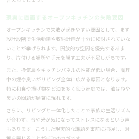
実例で分かる生活感対策と失敗回避ポイン
ト
現実に直面するオープンキッチンの失敗要因
後悔事例から考える収納と動線対策
オープンキッチンで失敗が起きやすい要因として、まず
オープンキッチン失敗を招く収納不足の現
設計段階で生活動線や収納計画が十分に検討されていな
実
いことが挙げられます。開放的な空間を優先するあま
動線の失敗で後悔しない設計ポイント
り、片付ける場所や手元を隠す工夫が不足しがちです。
収納と動線で見落としがちな失敗とは
また、換気扇やキッチンパネルの性能が低い場合、調理
オープンキッチン失敗事例に学ぶ配置の工
中の煙や臭いがリビング全体に広がる原因となります。
夫
特に和食や揚げ物など油を多く使う家庭では、油はねや
失敗しない収納計画と動線最適化のコツ
臭いの問題が顕著に現れます。
失敗しないオープンキッチン実践ポイント
さらに、リビングと一体化したことで家族の生活リズム
失敗しないためのオープンキッチン設計の
が合わず、音や光が気になってストレスになるという声
極意
もあります。こうした現実的な課題を事前に把握し、対
後悔を防ぐために押さえたい実践的工夫
策を講じることが成功のカギです。