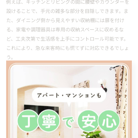
例えば、キッチンとリビングの間に腰壁やカウンターを
設けることで、手元の雑多な部分を目隠しできます。ま
た、ダイニング側から見えやすい収納棚には扉を付け
る、家電や調理器具は専用の収納スペースに収めるな
ど、工夫次第で生活感を上手にコントロール可能です。
これにより、急な来客時にも慌てずに対応できるでしょ
う。
実際のリノベーション現場でも、「生活感を隠す工夫を
設計時に取り入れてよかった」との声が多く聞かれま
す。設計士やリフォーム会社に相談する際は、生活動線
や普段の片付け習慣も伝えておくと、より自分に合った
対策が提案されやすくなります。
ごちゃごちゃしない設計で失敗を回避する方法
オープンキッチンの失敗として、「ごちゃごちゃしやす