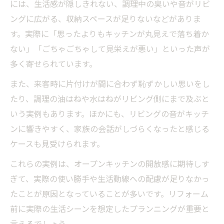
には、生活感が隠しきれない、調理中の臭いや音がリビ
オープンキッチン現実の落とし穴に注意
ングに広がる、収納スペースが足りないなどがありま
失敗事例から知るリフォームの後悔ポイン
す。実際に「思ったよりもキッチンが丸見えで落ち着か
ト
ない」「ごちゃごちゃして見栄えが悪い」といった声が
オープンキッチン失敗の原因を体験談で解
多く寄せられています。
説
また、来客時に片付けが間に合わず恥ずかしい思いをし
リノベーション費用と失敗リスクの関係性
たり、調理の油はねや水はねがリビング側にまで及ぶと
生活感丸見えの悩みを防ぐ設計術
いう実例もあります。ほかにも、リビングの音がキッチ
オープンキッチン失敗を防ぐ生活感対策術
ンに響きやすく、家族の会話がしづらくなったと感じる
ケースも見受けられます。
ごちゃごちゃしない設計で失敗を回避する
方法
これらの実例は、オープンキッチンの開放感に期待しす
後悔しないための収納と動線の失敗防止策
ぎて、実際の使い勝手や生活動線への配慮が足りなかっ
たことが原因となっていることが多いです。リフォーム
オープンキッチン失敗例に学ぶ生活感の隠
前に実際の生活シーンを想定したプランニングが重要と
し方
言えるでしょう。