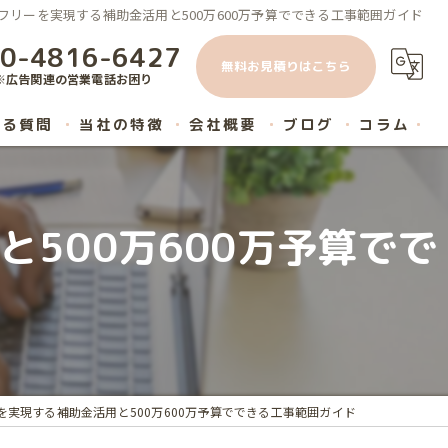
フリーを実現する補助金活用と500万600万予算でできる工事範囲ガイド
0-4816-6427
無料お見積りはこちら
※広告関連の営業電話お困り
ある質問
当社の特徴
会社概要
ブログ
コラム
原状回復
500万600万予算でで
内装工事
ハウスクリーニング
マンション
リノベーション
実現する補助金活用と500万600万予算でできる工事範囲ガイド