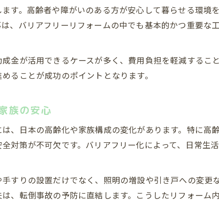
バリアフリーリフォームの費用感と優先順位の決め方
します。高齢者や障がいのある方が安心して暮らせる環境
一軒家で人気のバリアフリー工事事例を紹介
事は、バリアフリーリフォームの中でも基本的かつ重要な
段差解消や手すり設置のリフォーム実例と費用
費用を抑えて満足度を高めるリフォームのコツ
助成金が活用できるケースが多く、費用負担を軽減するこ
算600万円なら内装から水回りまで快適改修
進めることが成功のポイントとなります。
600万円予算で叶える内装と水回りのバリアフリーリフ
バリアフリーリフォームで快適性を高める具体策
家族の安心
水回りリフォームで暮らしやすさを向上させる工夫
には、日本の高齢化や家族構成の変化があります。特に高
内装リフォームとバリアフリー改修の組み合わせ実例
安全対策が不可欠です。バリアフリー化によって、日常生
予算に合わせた費用配分と改修ポイントの選び方
差やお風呂リフォームの費用感と優先順位
や手すりの設置だけでなく、照明の増設や引き戸への変更
バリアフリーリフォームで重視すべき段差解消の費用相
夫は、転倒事故の予防に直結します。こうしたリフォーム
お風呂リフォームのバリアフリー化で注意すべき点