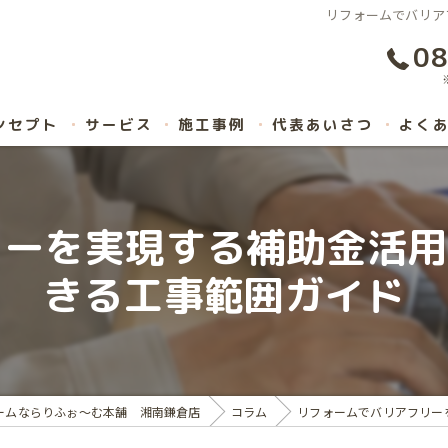
リフォームでバリア
08
ンセプト
サービス
施工事例
代表あいさつ
よく
ーを実現する補助金活用と
きる工事範囲ガイド
ームならりふぉ～む本舗 湘南鎌倉店
コラム
リフォームでバリアフリーを