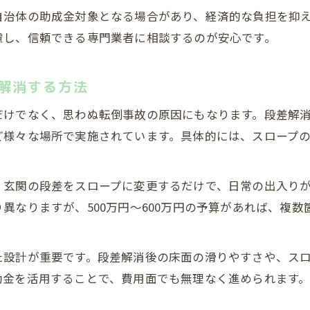
リフォーム費用を抑えつつ快適性を確保する工夫
自治体の助成金対象となる場合があり、経済的な負担を抑
段差解消と手すり設置のリフォーム優先順位
慮し、信頼できる専門業者に相談するのが安心です。
バリアフリーお風呂リフォーム事例と費用の目安
助金と費用を活かした安心リフォームの進め方
解消する方法
補助金を最大限活用したバリアフリーリフォーム術
だけでなく、思わぬ転倒事故の原因にもなります。段差解
リフォーム費用負担を減らすための申請準備ポイント
ど様々な場所で実施されています。具体的には、スロープ
安心して暮らすためのリフォーム費用計画の立て方
助成金を利用したリフォームの進め方と注意点
、玄関の段差をスロープに変更するだけで、日常の出入り
無料お見積りはこちら
無料お見積りはこちら
費用効率を高める複数工事の組み合わせ事例
異なりますが、500万円～600万円の予算があれば、複
た設計が重要です。段差解消後の床面の滑りやすさや、ス
助金を活用することで、費用面でも無理なく進められます