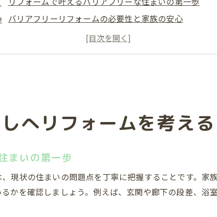
リフォームで叶えるバリアフリーな住まいの第一歩
バリアフリーリフォームの必要性と家族の安心
段差解消リフォームで生活の不便を解消する方法
高齢化を見据えたリフォームのメリットと工夫
車椅子対応も視野に入れたバリアフリーリフォーム
フォーム補助金の最新動向と申請時期解説
リフォーム補助金の最新情報と申請準備のポイント
らしへリフォームを考える
バリアフリーリフォーム助成金制度の活用方法
2026年度のリフォーム補助金申請時期を押さえる
補助金申請で失敗しないための注意点と流れ
住まいの第一歩
助成金対象となるリフォーム工事の範囲を解説
は、現状の住まいの問題点を丁寧に把握することです。家
00万円台で可能なバリアフリー工事例を紹介
いるかを確認しましょう。例えば、玄関や廊下の段差、浴
500万円台のリフォームで実現できる工事内容