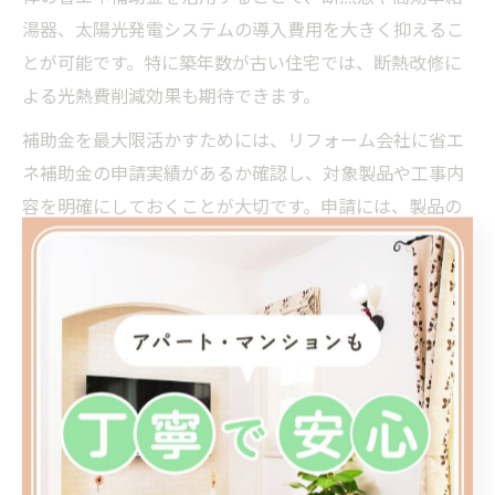
湯器、太陽光発電システムの導入費用を大きく抑えるこ
とが可能です。特に築年数が古い住宅では、断熱改修に
よる光熱費削減効果も期待できます。
補助金を最大限活かすためには、リフォーム会社に省エ
ネ補助金の申請実績があるか確認し、対象製品や工事内
容を明確にしておくことが大切です。申請には、製品の
性能証明書や工事写真、工事前後の比較資料などが必要
となるため、計画段階から書類準備を進めることがポイ
ントです。
省エネリフォームの補助金を活用した事例では、「窓の
断熱改修で補助金を利用し、夏の室内温度上昇を抑えら
れた」「エコキュート導入で光熱費が減った」など、費
用対効果の高いリフォームが実現しています。補助金申
請には期限や予算枠の制限もあるため、早めの相談と計