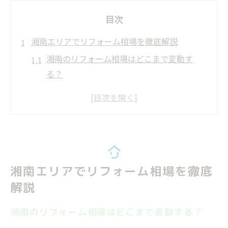
目次
湘南エリアでリフォーム相場を徹底解説
湘南のリフォーム相場はどこまで変動す
る？
リフォーム費用の目安と湘南特有の注意点
湘南リフォーム会社の傾向と相場比較
リフォーム事例から見る湘南の実態と費用
感
評判と口コミを参考に相場を正しく把握
湘南エリアでリフォーム相場を徹底
補助金活用が変える湘南での住まい改革
解説
湘南のリフォーム補助金事情と最新動向
補助金活用でリフォーム費用を賢く節約
湘南のリフォーム相場はどこまで変動する？
藤沢市リフォーム補助金と申請のポイント