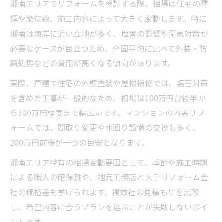
湘南エリアでリフォームを検討する際、相場は住宅の種
リフォームで省エネ補助金を最大限活かす
類や築年数、施工内容によって大きく変動します。特に
湘南は海岸に近い立地が多く、塩害の影響や湿気対策が
助成金の種類と湘南エリア特有の選び方
必要なケースが目立つため、全国平均に比べて外装・防
リフォーム費用はどう選ぶべきか考察
錆処理などの費用が高くなる傾向があります。
リフォーム費用内訳と湘南特有の違い
実際、戸建て住宅の外壁塗装や屋根補修では、塩害対策
予算に合わせたリフォーム費用の決め方
を含めた工事が一般的なため、相場は100万円台後半か
リフォーム相場をもとに費用を比較検討
ら300万円程度まで幅広いです。マンションの内装リフ
湘南のリフォーム費用帯と満足度の関係
ォームでは、間取り変更や水回り設備の交換も多く、
補助金活用による費用圧縮の実際
200万円前後が一つの目安となります。
家族構成や塩害対策の事例紹介
湘南エリア特有の相場変動要因として、季節や施工時期
リフォームで家族構成に対応した事例集
による職人の確保難や、地元工務店と大手リフォーム会
湘南の塩害対策リフォーム実例を徹底分析
社の価格差も挙げられます。複数社の見積もりを比較
リフォームで叶える快適な家族空間の工夫
し、希望内容に合うプランを選ぶことが失敗しないポイ
塩害を防ぐリフォーム素材と施工ポイント
ントです。