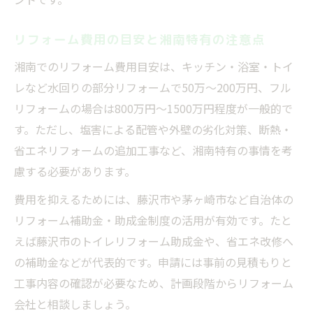
リフォーム事例で見る省エネと耐久性両立
リフォーム費用の目安と湘南特有の注意点
湘南のリフォーム計画で失敗しないコツ
湘南でのリフォーム費用目安は、キッチン・浴室・トイ
リフォーム計画で注意すべきポイント
レなど水回りの部分リフォームで50万～200万円、フル
湘南リフォーム会社選びの失敗回避法
リフォームの場合は800万円～1500万円程度が一般的で
費用見積もりとスケジュール管理の重要性
す。ただし、塩害による配管や外壁の劣化対策、断熱・
リフォームトラブル回避のための事前準備
省エネリフォームの追加工事など、湘南特有の事情を考
理想のリフォーム実現へ計画段階の工夫
慮する必要があります。
藤沢市の補助金最新情報も押さえよう
費用を抑えるためには、藤沢市や茅ヶ崎市など自治体の
藤沢市リフォーム補助金の活用事例解説
リフォーム補助金・助成金制度の活用が有効です。たと
最新の藤沢市補助金一覧と申請条件比較
えば藤沢市のトイレリフォーム助成金や、省エネ改修へ
藤沢市で受けられるリフォーム助成金とは
の補助金などが代表的です。申請には事前の見積もりと
リフォーム計画に役立つ補助金情報の集め
工事内容の確認が必要なため、計画段階からリフォーム
方
会社と相談しましょう。