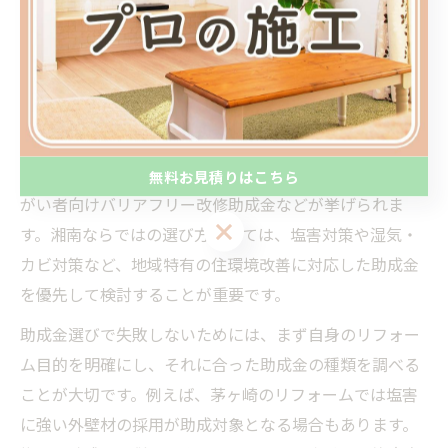
画が成功のカギとなります。
助成金の種類と湘南エリア特有の選び方
湘南エリアで利用できる助成金には、国・県・市町村に
よるさまざまな種類があります。代表的なものとして、
耐震補強助成金、省エネリフォーム補助金、高齢者・障
無料お見積りはこちら
がい者向けバリアフリー改修助成金などが挙げられま
無料お見積りはこちら
す。湘南ならではの選び方としては、塩害対策や湿気・
カビ対策など、地域特有の住環境改善に対応した助成金
を優先して検討することが重要です。
助成金選びで失敗しないためには、まず自身のリフォー
ム目的を明確にし、それに合った助成金の種類を調べる
ことが大切です。例えば、茅ヶ崎のリフォームでは塩害
に強い外壁材の採用が助成対象となる場合もあります。