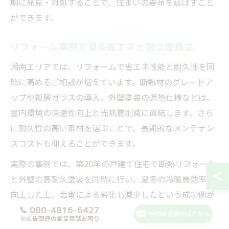
期に発見・対処することで、住まいの寿命を延ばすこと
ができます。
リフォーム事例で見る省エネと耐久性両立
湘南エリアでは、リフォームで省エネ性能と耐久性を同
時に高めるご相談が増えています。断熱材のグレードア
ップや複層ガラスの導入、外壁塗装の遮熱仕様などは、
室内環境の快適性向上と光熱費削減に直結します。さら
に耐久性の高い素材を選ぶことで、長期的なメンテナン
スコストも抑えることができます。
実際の事例では、築20年の戸建て住宅で断熱リフォーム
と外壁の高耐久塗装を同時に行い、夏冬の冷暖房効率が
向上した上、塩害による劣化も減少したという成功例が
あります。こうした取り組みは、家計にも環境にもやさ
080-4816-6427
無料お見積りはこちら
※広告関連の営業電話お困り
しい湘南ライフを支えています。