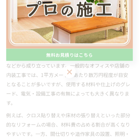
ますが、まずは流れを理解し、どこまでが内装工事に含
まれるのかを明確にしておくことが、無駄なコストやト
ラブル防止につながります。
内装工事費用の目安と内訳について解説
無料お見積りはこちら
内装工事費用は、主に材料費・施工費・管理費・諸経費
などから成り立っています。一般的なオフィスや店舗の
無料お見積りはこちら
内装工事では、1平方メートルあたり数万円程度が目安
となることが多いですが、使用する材料や仕上げのグレ
ード、電気・設備工事の有無によっても大きく異なりま
す。
例えば、クロス貼り替えや床材の張り替えといった部分
的なリフォームの場合、材料費の占める割合が高くなり
やすいです。一方、間仕切りや造作家具の設置、照明・