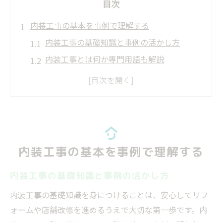
目次
内装工事の基本を事例で理解する
内装工事の基礎知識と事例の活かし方
内装工事とは何か専門用語も解説
内装工事内容を実際の流れで理解
初めての内装工事で知るべきポイント
内装工事のどこまでが対象範囲か明確に
内装工事に含まれる主な工程とは
内装工事で行われる代表的な工程一覧
内装工事の基本を事例で理解する
内装工事内容の流れと工程ごとの注意点
内装工事の基礎知識と事例の活かし方
内装工事の中で重要となる作業内容を解説
内装工事はどこまでが業者対応範囲か
内装工事の基礎知識を身につけることは、安心してリフ
ォームや店舗改修を進めるうえで大切な第一歩です。内
電気工事や仕上げ工事までの作業内容