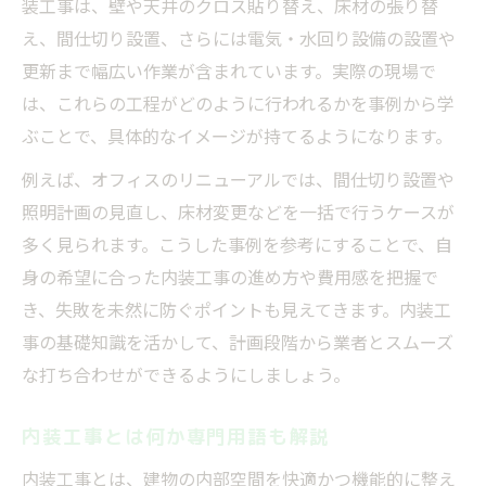
装工事は、壁や天井のクロス貼り替え、床材の張り替
費用面の疑問は内装工事の流れで解消
え、間仕切り設置、さらには電気・水回り設備の設置や
内装工事にかかる費用と流れの基本理解
更新まで幅広い作業が含まれています。実際の現場で
内装工事費用の目安と内訳について解説
は、これらの工程がどのように行われるかを事例から学
内装工事の流れで費用を抑えるポイント
ぶことで、具体的なイメージが持てるようになります。
内装工事内容ごとの費用変動に注意
例えば、オフィスのリニューアルでは、間仕切り設置や
内装工事の見積もりで確認すべき事項
照明計画の見直し、床材変更などを一括で行うケースが
内装工事と内装仕上げ工事の違いを整理
多く見られます。こうした事例を参考にすることで、自
内装工事と内装仕上げ工事の違いとは
身の希望に合った内装工事の進め方や費用感を把握で
内装工事の範囲と仕上げ工事の役割を解説
き、失敗を未然に防ぐポイントも見えてきます。内装工
事の基礎知識を活かして、計画段階から業者とスムーズ
内装工事内容で混同しやすいポイント
な打ち合わせができるようにしましょう。
内装工事と仕上げ工事の工程比較
内装工事の基礎知識で違いを整理
内装工事とは何か専門用語も解説
初めてでも分かる内装工事の全体像
内装工事とは、建物の内部空間を快適かつ機能的に整え