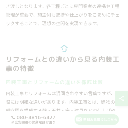
き渡しとなります。各工程ごとに専門業者の連携や工程
管理が重要で、施主側も進捗や仕上がりをこまめにチェ
ックすることで、理想の空間を実現できます。
リフォームとの違いから見る内装工
事の特徴
内装工事とリフォームの違いを徹底比較
内装工事とリフォームは混同されやすい言葉ですが、実
際には明確な違いがあります。内装工事とは、建物の内
部空間を構成する壁・天井・床・建具などの仕上げや、
080-4816-6427
間仕切り・設備配線の設置など、主に建物内の機能や美
無料お見積りはこちら
※広告関連の営業電話お困り
観を整える工事を指します。一方、リフォームは老朽化