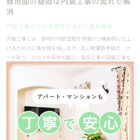
費用面の疑問は内装工事の流れで解
消
内装工事にかかる費用と流れの基本理解
内装工事とは、建物の内部空間を快適かつ機能的に仕上
げるための工事全般を指します。主に軽量鉄骨組立、ボ
ード貼り、クロスや床材の施工、電気工事や設備工事な
どが含まれ、工事範囲は目的や建物の用途によって異な
ります。
例えば、店舗やオフィスの新規オープン時には、レイア
ウト設計から各種仕上げ工事まで一貫して行われるケー
スが多いです。内装工事の流れは、現地調査→レイアウ
トやデザインの打ち合わせ→見積もり提出→契約→着工
→完成・引き渡しと進みます。
費用については、工事内容や規模によって大きく変動し