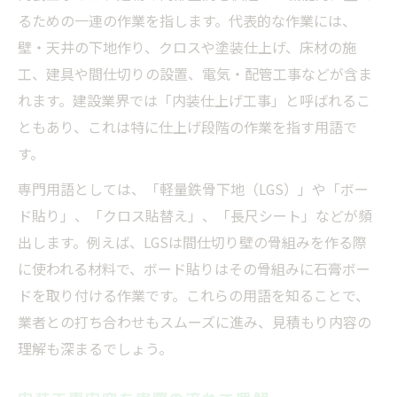
内装工事の全体像と基本の流れを解説
るための一連の作業を指します。代表的な作業には、
初めての内装工事に必要な基礎知識
壁・天井の下地作り、クロスや塗装仕上げ、床材の施
内装工事内容や工程を一から理解する
工、建具や間仕切りの設置、電気・配管工事などが含ま
内装工事はどこまで対応可能か把握
れます。建設業界では「内装仕上げ工事」と呼ばれるこ
内装工事の流れと各工程の特徴を紹介
ともあり、これは特に仕上げ段階の作業を指す用語で
す。
リフォームとの違いから見る内装工事の特徴
内装工事とリフォームの違いを徹底比較
専門用語としては、「軽量鉄骨下地（LGS）」や「ボー
ド貼り」、「クロス貼替え」、「長尺シート」などが頻
内装工事の特徴とリフォームの関係性
出します。例えば、LGSは間仕切り壁の骨組みを作る際
内装工事内容から分かるリフォームとの違
に使われる材料で、ボード貼りはその骨組みに石膏ボー
い
ドを取り付ける作業です。これらの用語を知ることで、
内装工事の流れで理解する違いとポイント
業者との打ち合わせもスムーズに進み、見積もり内容の
内装工事とリフォームの基礎知識を習得
理解も深まるでしょう。