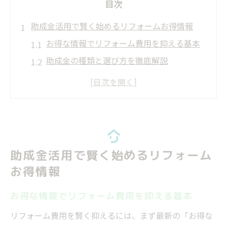
目次
助成金活用で賢く始めるリフォームお得情報
お得な情報でリフォーム費用を抑える基本
助成金の種類と選び方を徹底解説
補助金申請の流れと注意点のまとめ
リフォーム補助金一覧を活用するコツ
費用対効果を高めるお得なリフォーム事例
リフォーム補助金一覧を活かす最新のお得な選
択肢
助成金活用で賢く始めるリフォーム
補助金一覧から探すお得な情報活用法
お得情報
リフォーム補助金2026の注目ポイント解説
お得な情報でリフォーム費用を抑える基本
条件別にみる最新補助金のお得な選択
省エネ・耐震リフォームのお得な補助金情
リフォーム費用を賢く抑えるには、まず最新の「お得な