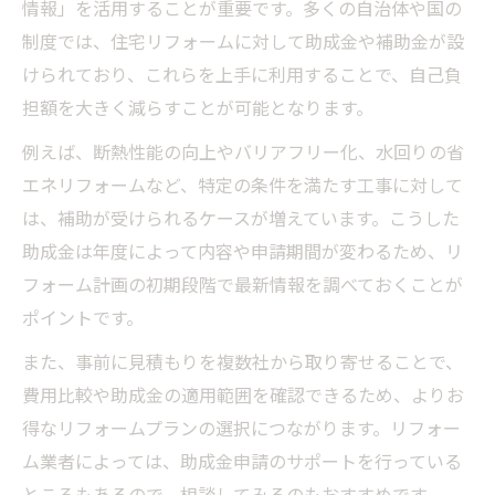
報
情報」を活用することが重要です。多くの自治体や国の
制度では、住宅リフォームに対して助成金や補助金が設
お得な情報が満載の補助金活用事例紹介
けられており、これらを上手に利用することで、自己負
申請方法から学ぶ助成金リフォームの実践術
担額を大きく減らすことが可能となります。
リフォーム補助金申請方法のお得な情報ガ
イド
例えば、断熱性能の向上やバリアフリー化、水回りの省
エネリフォームなど、特定の条件を満たす工事に対して
自分でできる助成金申請の流れとポイント
は、補助が受けられるケースが増えています。こうした
リフォームお得情報を活かす書類準備のコ
助成金は年度によって内容や申請期間が変わるため、リ
ツ
フォーム計画の初期段階で最新情報を調べておくことが
申請時に抑えたい補助金条件のお得な知識
ポイントです。
お得な情報の調べ方と申請成功の秘訣
また、事前に見積もりを複数社から取り寄せることで、
今注目のリフォーム補助金条件を詳しく解説
費用比較や助成金の適用範囲を確認できるため、よりお
お得な情報で知る最新補助金条件の基本
得なリフォームプランの選択につながります。リフォー
リフォーム補助金条件とお得な活用術
ム業者によっては、助成金申請のサポートを行っている
省エネ・耐震改修に強い補助金情報まとめ
ところもあるので、相談してみるのもおすすめです。