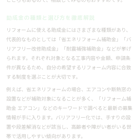
申請で失敗しない条件チェックポイント
助成金の種類と選び方を徹底解説
お得な条件を活かすリフォーム計画の立て
方
リフォームに使える助成金にはさまざまな種類があり、
節約したい方に届けたいリフォームお得情報特
代表的なものとしては「省エネリフォーム補助金」「バ
集
リアフリー改修助成金」「耐震補強補助金」などが挙げ
られます。それぞれ対象となる工事内容や金額、申請条
リフォーム費用節約のお得な情報集
件が異なるため、自分の希望するリフォーム内容に合致
補助金併用でさらにお得なリフォーム術
する制度を選ぶことが大切です。
お得な情報を活かすリフォーム部位別ポイ
ント
例えば、省エネリフォームの場合、エアコンや断熱窓の
設置などが補助対象になることが多く、「リフォーム補
リフォーム補助金を活用した節約実例
助金 エアコン」などのキーワードで調べると最新の募集
費用対効果を最大化するお得なリフォーム
情報が手に入ります。バリアフリー化では、手すりの設
知識
置や段差解消などが該当し、高齢者や障がい者がいる世
お得な情報を通じた助成金検討のポイント総ま
帯で活用しやすい傾向があります。
とめ