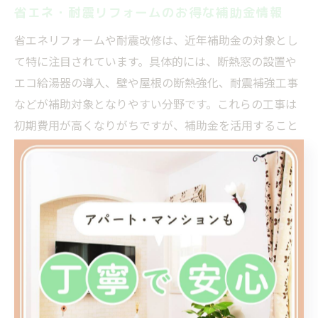
省エネ・耐震リフォームのお得な補助金情報
省エネリフォームや耐震改修は、近年補助金の対象とし
て特に注目されています。具体的には、断熱窓の設置や
エコ給湯器の導入、壁や屋根の断熱強化、耐震補強工事
などが補助対象となりやすい分野です。これらの工事は
初期費用が高くなりがちですが、補助金を活用すること
で大きな負担軽減が期待できます。
例えば、「リフォーム 補助金 エアコン」のように、省エ
ネ性能の高いエアコン設置にも助成が用意されているケ
ースがあります。申請時は工事内容の詳細や省エネ性能
の証明が必要となるため、事前にリフォーム業者としっ
かり打ち合わせを行いましょう。自治体によっては申請
期間や予算枠が限られているため、早めの情報収集と申
請準備が重要です。