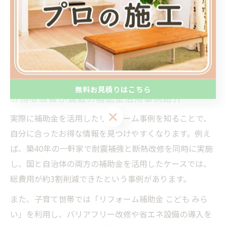
実際に補助金を利用した方からは「エアコン設置費用の
半額が補助され、家計の負担が大きく軽減した」との声
も聞かれます。省エネ・耐震リフォームは長期的な光熱
費削減や安全性向上にもつながるため、補助金を最大限
活用したリフォーム計画をおすすめします。
無料お見積りはこちら
お得な情報が満載の補助金活用事例紹介
無料お見積りはこちら
実際に補助金を活用したリフォーム事例を知ることで、
自分に合ったお得な情報を見つけやすくなります。例え
ば、築40年の一軒家で耐震補強と断熱改修を同時に実施
し、国と自治体の両方の補助金を活用したケースでは、
総費用が約3割削減できたという事例があります。
また、子育て世帯では「リフォーム補助金 こども みら
い」を利用し、バリアフリー改修や省エネ設備の導入を