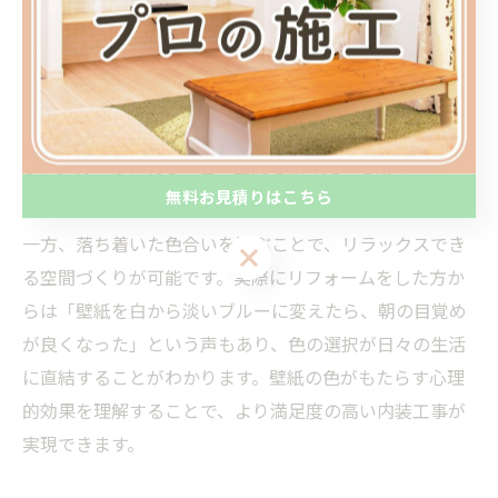
壁紙の色を変えるだけで、部屋の印象やそこで過ごす人
の気分が大きく左右されるのをご存知でしょうか。内装
工事の際、壁紙の色選びは単なるデザインの問題だけで
なく、心理的な快適さやモチベーションにも影響を与え
ます。例えば、明るい色は空間を広く見せる効果があ
無料お見積りはこちら
り、気分も前向きになりやすいとされています。
一方、落ち着いた色合いを選ぶことで、リラックスでき
無料お見積りはこちら
る空間づくりが可能です。実際にリフォームをした方か
らは「壁紙を白から淡いブルーに変えたら、朝の目覚め
が良くなった」という声もあり、色の選択が日々の生活
に直結することがわかります。壁紙の色がもたらす心理
的効果を理解することで、より満足度の高い内装工事が
実現できます。