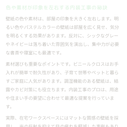
内装工事の壁紙選びで失敗しないための方
色や素材が印象を左右する内装工事の秘訣
法
壁紙の色や素材は、部屋の印象を大きく左右します。明
プロが教える壁紙選定の内装工事ポイント
るい色やパステルカラーの壁紙は部屋を広く見せ、気分
用途別に選ぶ内装工事の壁紙選定ガイド
を明るくする効果があります。反対に、シックなグレー
内装工事の壁紙選定で重視すべきポイント
やネイビーは落ち着いた雰囲気を演出し、集中力が必要
暮らしに合った壁紙選定と内装工事の実践
な書斎や寝室にも最適です。
法
素材選びも重要なポイントです。ビニールクロスはお手
壁紙リフォームの効果と心理的変化の真実
入れが簡単で耐久性があり、子育て世帯やペットと暮ら
内装工事で壁紙を変える心理的メリット
すご家庭に人気があります。調湿機能のある壁紙は、結
壁紙リフォームが毎日の気分に与える影響
露やカビ対策にも役立ちます。内装工事のプロは、用途
内装工事で心地よさを生む心理効果とは
や住まい手の要望に合わせて最適な提案を行っていま
す。
壁紙の色や柄が暮らしを左右する内装工事
実体験に学ぶ壁紙リフォームの心理的変化
実際、在宅ワークスペースにはマットな質感の壁紙を採
用し、光の反射を抑えて目の疲れを軽減した事例もあり
壁紙を変えた後の内装工事で得られる快適さ