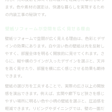
ます。色や素材の選定は、快適な暮らしを実現するため
内装工事後の快適な空間を作る壁紙リフォ
の内装工事の秘訣です。
ーム
壁紙変更後の日常が変わる内装工事の魅力
壁紙リフォームが空間を広く見せる理由
内装工事で得られる壁紙リフォームの満足
壁紙リフォームで空間が広く見える理由は、色彩とデザ
感
インの効果にあります。白や淡い色の壁紙は光を反射し
壁紙を変えて実現する内装工事の快適生活
やすく、部屋全体を明るく開放的に見せてくれます。さ
快適空間を叶える内装工事の壁紙選びポイ
らに、縦や横のラインが入ったデザインを選ぶと、天井
ント
を高く見せたり、部屋を横に広く感じさせる効果も期待
できます。
壁紙の選び方を工夫することで、実際の広さ以上の開放
感を演出できます。例えば、玄関や廊下など狭さを感じ
やすい場所に明るい色や小柄の壁紙を選ぶと、圧迫感を
軽減できます。リビングやダイニングでは、壁の一面だ