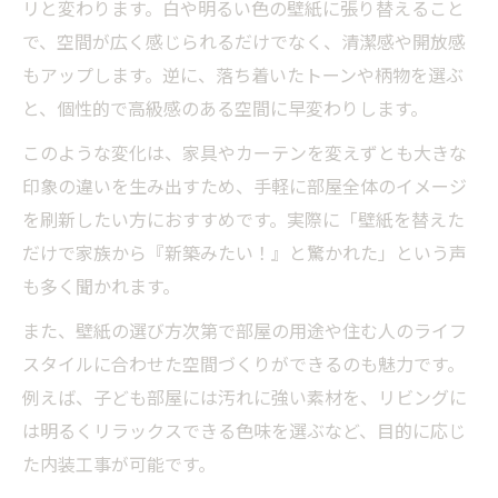
リと変わります。白や明るい色の壁紙に張り替えること
方
で、空間が広く感じられるだけでなく、清潔感や開放感
壁紙の素材感で変わる内装工事の仕上がり
もアップします。逆に、落ち着いたトーンや柄物を選ぶ
と、個性的で高級感のある空間に早変わりします。
内装工事で人気の壁紙トレンドをチェック
壁紙の色が心を動かす空間作りのポイント
このような変化は、家具やカーテンを変えずとも大きな
内装工事で壁紙の色が気分に与える効果
印象の違いを生み出すため、手軽に部屋全体のイメージ
を刷新したい方におすすめです。実際に「壁紙を替えた
暮らしを豊かにする内装工事と色選びのコ
だけで家族から『新築みたい！』と驚かれた」という声
ツ
も多く聞かれます。
リビングや寝室に合う内装工事の壁紙色と
は
また、壁紙の選び方次第で部屋の用途や住む人のライフ
スタイルに合わせた空間づくりができるのも魅力です。
内装工事で実現する色彩心理を活かした空
例えば、子ども部屋には汚れに強い素材を、リビングに
間
は明るくリラックスできる色味を選ぶなど、目的に応じ
壁紙の明るさと内装工事の満足度アップ術
た内装工事が可能です。
内装工事を成功させる壁紙選定術とは