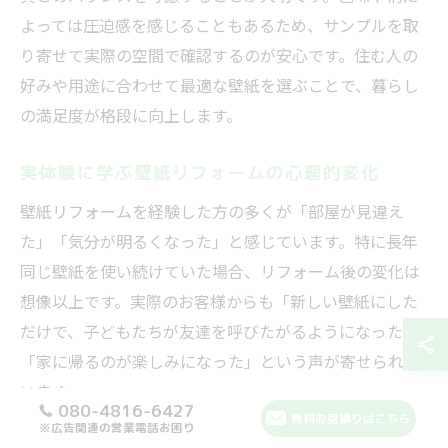
よっては圧迫感を感じることもあるため、サンプルを取
り寄せて実際の空間で確認するのが安心です。住む人の
好みや用途に合わせて最適な壁紙を選ぶことで、暮らし
の満足度が格段に向上します。
実体験に学ぶ壁紙リフォームの心理的変化
壁紙リフォームを経験した方の多くが「部屋が見違え
た」「気分が明るくなった」と感じています。特に長年
同じ壁紙を使い続けていた場合、リフォーム後の変化は
想像以上です。実際のお客様からも「新しい壁紙にした
だけで、子どもたちが友達を呼びたがるようになった」
「家に帰るのが楽しみになった」という声が寄せられて
います。
080-4816-6427
無料お見積りはこちら
※広告関連の営業電話お困り
このように壁紙リフォームは、単なる見た目の変化だけ