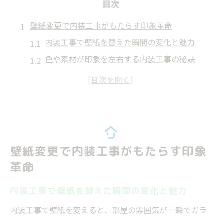
目次
壁紙変更で内装工事がもたらす印象革命
内装工事で壁紙を替えた瞬間の変化と魅力
色や素材が印象を左右する内装工事の秘訣
壁紙リフォームが空間を広く見せる理由
内装工事の壁紙選びで暮らしが快適になる
費用を抑えた壁紙変更で印象UPする内装工
事
雰囲気一新なら壁紙選びがカギになる内装工事
壁紙変更で内装工事がもたらす印象
内装工事での壁紙選びが部屋の雰囲気を左
革命
右
色彩心理を活かす内装工事の壁紙選定ポイ
内装工事で壁紙を替えた瞬間の変化と魅力
ント
内装工事で壁紙を変えると、部屋の雰囲気が一瞬でガラ
内装工事で失敗しない壁紙デザインの選び