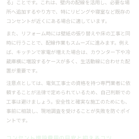
る」ことです。これは、壁内の配線を活用し、必要な場
快適な暮らしを叶える内装工事の秘訣
所へ追加するやり方で、特にリビングや寝室など既存の
ライフスタイルに合った内装工事で増設を
コンセントが近くにある場合に適しています。
使い勝手を高めるコンセント配置のコツ
また、リフォーム時には壁紙の張り替えや床の工事と同
内装工事で叶うストレスフリーな家電配置
時に行うことで、配線作業もスムーズに進みます。例え
内装工事前に考える増設計画の立て方
ば、キッチンで家電が増えた場合は、カウンター下や冷
増設工事のプロが伝える失敗しないポイン
蔵庫横に増設するケースが多く、生活動線に合わせた配
ト
置が重要です。
コンセント増設希望なら知っておきたい基本知
注意点としては、電気工事士の資格を持つ専門業者に依
識
頼することが法律で定められているため、自己判断での
内装工事で増設する前に知るべき基礎知識
工事は避けましょう。安全性と確実な施工のためにも、
コンセント増設費用に関する最新情報
事前に相談し、現地調査を受けることが失敗を防ぐポイ
適切な増設方法と内装工事の選択基準
ントです。
DIYで注意したい配線と工事のポイント
コンセント増設費用の目安と抑えるコツ
増設を成功させるための現地調査の重要性