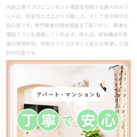
内装工事でプロにコンセント増設を依頼する最大のメリ
ットは、安全性と仕上がりの美しさ、そして法令順守の
安心感です。専門業者は現地調査を丁寧に行い、最適な
増設プランを提案してくれます。例えば、家族構成や家
電の使用状況、将来のライフスタイル変化も考慮した設
計が可能です。
また、プロによる内装工事は、見た目だけでなく耐久性
や機能性も重視されます。配線の隠蔽や分電盤のバラン
ス調整、漏電対策など、細部まで配慮が行き届いている
ため、長期間安心して使用できます。さらに、工事後の
アフターサポートや保証制度がある業者も多く、万が一
のトラブル時も迅速に対応してもらえるのが魅力です。
実際に利用した方からは、「使い勝手が格段に向上し
た」「安心して家電を増やせるようになった」といった