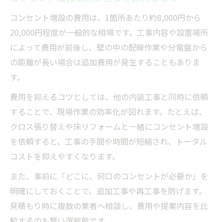
DIYと内装工事でのコンセント増設を比較
コンセント増設の費用は、1箇所あたり約8,000円から
20,000円程度が一般的な相場です。工事内容や設置場所
DIYと内装工事の費用や安全性を徹底比較
によって費用が前後し、壁の中の配線作業や分電盤から
内装工事のプロ依頼が安心な理由とは
の距離が長い場合は追加費用が発生することもありま
コンセント増設DIYのやり方と注意点
す。
壁の中配線が必要な場合の判断ポイント
費用を抑えるコツとしては、他の内装工事と同時に依頼
失敗しないために知るべきDIYの限界
することで、現場作業の効率化が図れます。たとえば、
壁の中の配線が必要な場合の最適な方法
クロス張り替えや床リフォームと一緒にコンセント増設
内装工事で壁の中配線を安全に行う方法
を依頼すると、工事の手間や時間が短縮され、トータル
プロに依頼する増設工事のメリットを解説
コストを抑えやすくなります。
壁の中配線で気をつけたい法令と安全基準
また、事前に「どこに、何口のコンセントが必要か」を
増設費用と工事期間の目安を知ろう
明確にしておくことで、追加工事や再工事を防げます。
おすすめ業者による配線工事の流れ
見積もり時に複数の業者へ相談し、費用や提案内容を比
較するのも賢い選択肢です。