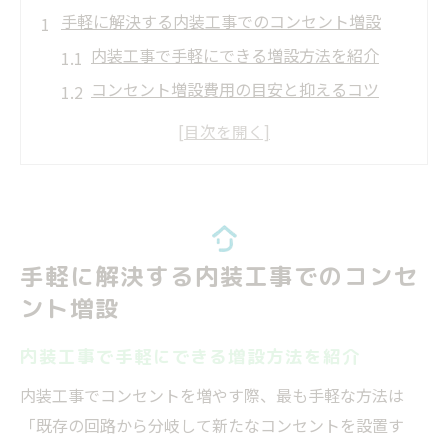
手軽に解決する内装工事でのコンセント増設
内装工事で手軽にできる増設方法を紹介
コンセント増設費用の目安と抑えるコツ
内装工事の中でも人気の増設アイデア
コンセント増設DIYと内装工事の違い
快適な生活を叶える増設計画の立て方
安全性を高めるコンセント増設の注意点
内装工事で守りたい安全基準とポイント
手軽に解決する内装工事でのコンセ
壁の中配線時の注意点と内装工事の重要性
ント増設
増設時に避けたい違法リスクと対策法
内装工事で手軽にできる増設方法を紹介
DIYで増設する際に必要な資格と判断基準
内装工事でコンセントを増やす際、最も手軽な方法は
内装工事でプロに依頼するメリットと安心
「既存の回路から分岐して新たなコンセントを設置す
感