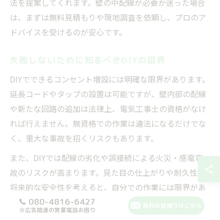
法を提案してくれます。壁の中配線が必要か迷った場合
は、まずは無料見積もりや現地調査を依頼し、プロのア
ドバイスを受けるのが安心です。
失敗しないために知るべきDIYの限界
DIYでできるコンセント増設には明確な限界があります。
延長コードやタップの設置は可能ですが、壁内部の配線
や新たな回路の追加は法律上、電気工事士の資格がなけ
れば行えません。無資格での作業は違法になるだけでな
く、重大な事故を招くリスクもあります。
また、DIYでは配線の劣化や誤接続による火災・感電事
故のリスクが高まります。見た目の仕上がりや耐久性、
将来的な安全性を考えると、自分での作業には限界があ
080-4816-6427
ると理解しておくことが重要です。
無料お見積りはこちら
※広告関連の営業電話お困り