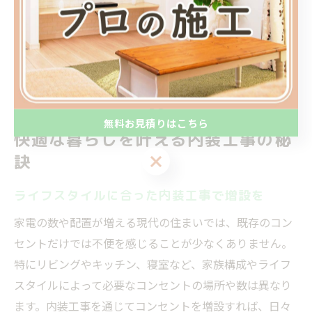
声も多く寄せられています。内装工事の専門家に依頼す
ることで、暮らしの利便性と安全性を両立し、後悔のな
い住まいづくりが実現できます。
無料お見積りはこちら
快適な暮らしを叶える内装工事の秘
無料お見積りはこちら
訣
ライフスタイルに合った内装工事で増設を
家電の数や配置が増える現代の住まいでは、既存のコン
セントだけでは不便を感じることが少なくありません。
特にリビングやキッチン、寝室など、家族構成やライフ
スタイルによって必要なコンセントの場所や数は異なり
ます。内装工事を通じてコンセントを増設すれば、日々