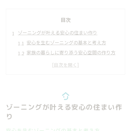
目次
ゾーニングが叶える安心の住まい作り
安心を生むゾーニングの基本と考え方
家族の暮らしに寄り添う安心空間の作り方
安心感を高める間取りとリノベーション
ゾーニングで生活動線を快適に整える方法
プライバシーと安心を両立するゾーニング
術
快適生活へ導くリノベのゾーニング術
ゾーニングが叶える安心の住まい作
安心な毎日を支えるゾーニングの工夫
り
家事効率と安心を両立した間取り設計
安心を生むゾーニングの基本と考え方
家族動線を意識したゾーニングのポイント