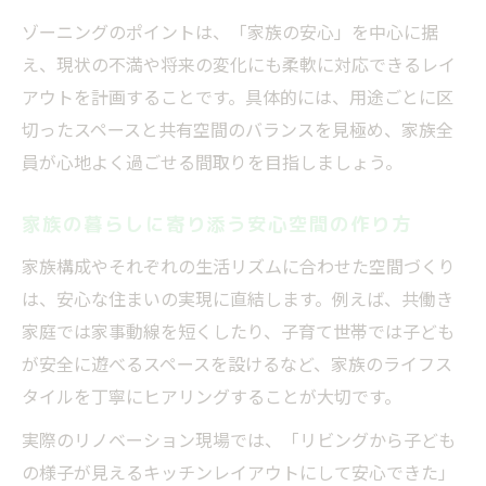
家族の安心を支える収納とレイアウト
ゾーニングのポイントは、「家族の安心」を中心に据
え、現状の不満や将来の変化にも柔軟に対応できるレイ
安心した毎日へゾーニングの活用法
アウトを計画することです。具体的には、用途ごとに区
ゾーニングで叶える安心な生活リズム
切ったスペースと共有空間のバランスを見極め、家族全
生活動線を意識した安心空間の作り方
員が心地よく過ごせる間取りを目指しましょう。
安心感を高める共有スペースの工夫
ゾーニング活用で家事も安心効率化
家族の暮らしに寄り添う安心空間の作り方
プライバシー重視で安心な間取り設計
家族構成やそれぞれの生活リズムに合わせた空間づくり
失敗しないための安心リノベの極意
は、安心な住まいの実現に直結します。例えば、共働き
安心リノベのための業者選びのポイント
家庭では家事動線を短くしたり、子育て世帯では子ども
ゾーニングで失敗を防ぐ事前チェック法
が安全に遊べるスペースを設けるなど、家族のライフス
タイルを丁寧にヒアリングすることが大切です。
安心できる間取り変更の進め方
リノベ失敗例から学ぶ安心空間の作り方
実際のリノベーション現場では、「リビングから子ども
の様子が見えるキッチンレイアウトにして安心できた」
ゾーニング計画で安心を実現するコツ