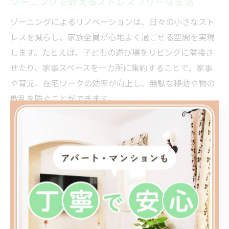
ゾーニングで叶えるストレスフリーな生活
ゾーニングによるリノベーションは、日々の小さなスト
レスを減らし、家族全員が心地よく過ごせる空間を実現
します。たとえば、子どもの遊び場をリビングに隣接さ
せたり、家事スペースを一カ所に集約することで、家事
や育児、在宅ワークの効率が向上し、無駄な移動や物の
散乱を防ぐことができます。
ストレスフリーな生活には、家族それぞれの希望や生活
リズムを反映したゾーニングが不可欠です。リノベーシ
ョンを検討する際は、「どの空間でどんな時間を過ごし
たいか」「どんな時に安心を感じるか」を家族で話し合
い、優先順位を明確にすることが成功の秘訣です。こう
した丁寧なプランニングが、将来的な後悔や失敗を防
ぎ、安心して長く住み続けられる住まいにつながりま
す。