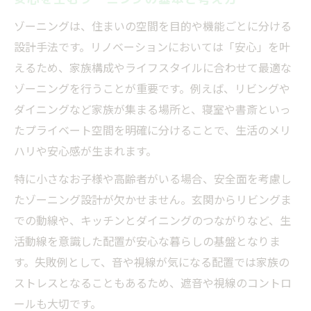
安心と快適を両立するリノベーション術
ゾーニングは、住まいの空間を目的や機能ごとに分ける
設計手法です。リノベーションにおいては「安心」を叶
ゾーニングで叶えるストレスフリーな生活
えるため、家族構成やライフスタイルに合わせて最適な
家族の安心を考えた間取り設計の要点
ゾーニングを行うことが重要です。例えば、リビングや
安心できるプライベートゾーンの配置方法
ダイニングなど家族が集まる場所と、寝室や書斎といっ
リノベで実現する家族みんなの安心空間
たプライベート空間を明確に分けることで、生活のメリ
生活に安心感を与える間取りの工夫
ハリや安心感が生まれます。
ゾーニングで守る家族のプライバシー
特に小さなお子様や高齢者がいる場合、安全面を考慮し
安心設計のためのヒアリングポイント
たゾーニング設計が欠かせません。玄関からリビングま
リノベーションで実現する安心空間の秘訣
での動線や、キッチンとダイニングのつながりなど、生
安心な住まいを作るゾーニング設計術
活動線を意識した配置が安心な暮らしの基盤となりま
心地よさと安心を両立する素材の選び方
す。失敗例として、音や視線が気になる配置では家族の
ストレスとなることもあるため、遮音や視線のコントロ
ゾーニングで快適性と安心感を高める方法
ールも大切です。
安心空間実現に役立つ動線計画のコツ