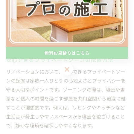
家族の安心を考えた間取り設計の要
点
無料お見積りはこちら
安心できるプライベートゾーンの配置方法
無料お見積りはこちら
リノベーションにおいて、安心できるプライベートゾー
ンの配置は家族一人ひとりの心地よさとプライバシーを
守る大切なポイントです。ゾーニングの際は、寝室や書
斎など個人の時間を過ごす部屋を共用空間から適度に離
すことが理想的です。例えば、リビングやキッチンなど
生活音が発生しやすいスペースから寝室を遠ざけること
で、静かな環境を確保しやすくなります。