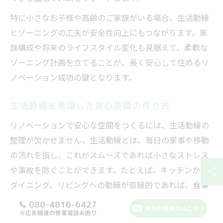
特に小さなお子様や高齢のご家族がいる場合、生活動線
とゾーニングの工夫が安全性向上にもつながります。家
族構成や将来のライフスタイル変化も見据えて、柔軟な
ゾーニング計画を立てることが、長く安心して住めるリ
ノベーション成功の鍵となります。
生活動線を意識した安心空間の作り方
リノベーションで安心な空間をつくるには、生活動線の
整理が欠かせません。生活動線とは、毎日の家事や移動
の流れを指し、これがスムーズであれば小さなストレス
や事故を防ぐことができます。たとえば、キッチンから
ダイニング、リビングへの動線が直線的であれば、食事
の準備や配膳が効率的になり、家族の行き来による衝突
080-4816-6427
無料お見積りはこちら
※広告関連の営業電話お困り
も減ります。