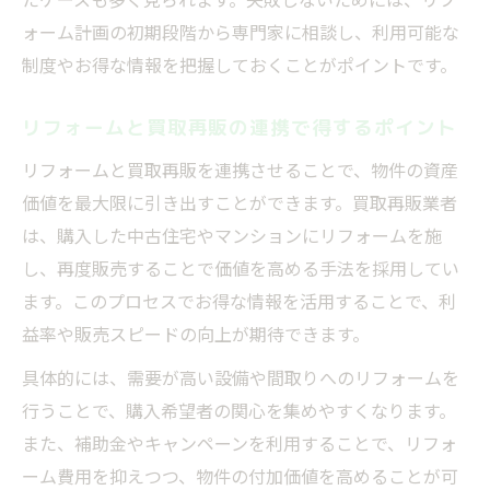
買取再販で活きるお得な情報の見つけ方
ォーム計画の初期段階から専門家に相談し、利用可能な
お得な情報活用が再販に強みを生む理由
制度やお得な情報を把握しておくことがポイントです。
再販事業で求められるお得な情報の重要性
業者比較で分かるお得な情報の活用効果
リフォームと買取再販の連携で得するポイント
リフォームの費用対効果を高めるお得な情
リフォームと買取再販を連携させることで、物件の資産
報
価値を最大限に引き出すことができます。買取再販業者
お得な情報が再販価格に与える影響とは
は、購入した中古住宅やマンションにリフォームを施
再販強化に役立つ実践的なお得な情報戦略
し、再度販売することで価値を高める手法を採用してい
リフォーム費用を抑えるための実践テクニック
ます。このプロセスでお得な情報を活用することで、利
益率や販売スピードの向上が期待できます。
お得な情報でリフォーム費用を賢く節約
業者選定時に役立つお得な情報チェック法
具体的には、需要が高い設備や間取りへのリフォームを
リフォーム費用の見積もりで得するポイン
行うことで、購入希望者の関心を集めやすくなります。
ト
また、補助金やキャンペーンを利用することで、リフォ
ーム費用を抑えつつ、物件の付加価値を高めることが可
補助金や助成金などお得な情報の活用術