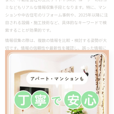
ミなどもリアルな情報収集手段となります。特に、マン
ションや中古住宅のリフォーム事例や、2025年以降に注
目される設備・施工技術など、具体的なキーワードで検
索することが効果的です。
情報収集の際は、複数の情報を比較・検討する姿勢が大
切です。情報の信頼性や最新性を確認し、誤った情報に
惑わされないよう注意しましょう。成功例や失敗例も積
極的に取り入れることで、より実践的な判断ができるよ
うになります。
中古住宅市場でお得な情報を掴むコツ
中古住宅市場でお得な情報を掴むためには、物件情報の
鮮度やリフォームの可能性、買取再販業者の動向をいち
早く把握することが重要です。特に、価格や販売状況、