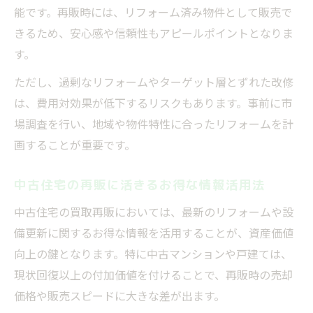
能です。再販時には、リフォーム済み物件として販売で
無駄な出費を防ぐお得な情報の探し方
きるため、安心感や信頼性もアピールポイントとなりま
資産価値アップに直結するリフォームとは
す。
お得な情報で選ぶ資産価値重視のリフォー
ただし、過剰なリフォームやターゲット層とずれた改修
ム
は、費用対効果が低下するリスクもあります。事前に市
再販時に評価されるお得な情報の活かし方
場調査を行い、地域や物件特性に合ったリフォームを計
中古住宅の価値向上に効くリフォーム戦略
画することが重要です。
お得な情報と相性の良い人気リフォーム例
リフォーム成功の鍵となるお得な情報活用
中古住宅の再販に活きるお得な情報活用法
中古住宅の買取再販においては、最新のリフォームや設
備更新に関するお得な情報を活用することが、資産価値
向上の鍵となります。特に中古マンションや戸建ては、
現状回復以上の付加価値を付けることで、再販時の売却
価格や販売スピードに大きな差が出ます。