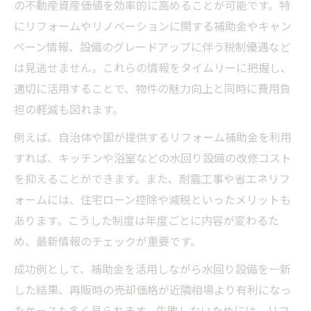
の不動産資産価値を効率的に高めることが可能です。特
る方法
にリフォームやリノベーションに関する補助金やキャン
買取再販業者選びに役立つお得な情報活用
ペーン情報、設備のグレードアップに伴う税制優遇など
術
は見逃せません。これらの情報をタイムリーに把握し、
業界動向を先取りするためのお得な情報収
適切に活用することで、物件の魅力向上と同時に費用負
集法
担の軽減も図れます。
中古住宅市場でお得な情報を掴むコツ
例えば、自治体や国が提供するリフォーム補助金を利用
中古住宅が再び輝くための最新戦略
すれば、キッチンや浴室などの水回り設備の改修コスト
お得な情報で実現する中古住宅再生の秘訣
を抑えることができます。また、耐震工事や省エネリフ
ォームには、住宅ローン控除や減税といったメリットも
再販事業で注目のお得な情報と実践ポイン
あります。こうした制度は年度ごとに内容が変わるた
ト
め、最新情報のチェックが重要です。
リフォーム戦略とお得な情報の組み合わせ
方
成功例として、補助金を活用しながら水回り設備を一新
した結果、再販時の売却価格が近隣相場より有利になっ
中古住宅の価値向上に役立つ最新お得情報
たケースも多く見られます。失敗しないためには、リフ