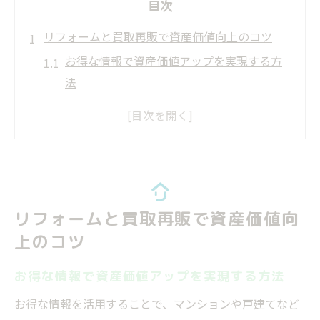
目次
リフォームと買取再販で資産価値向上のコツ
お得な情報で資産価値アップを実現する方
法
リフォームと買取再販の連携で得するポイ
ント
中古住宅の再販に活きるお得な情報活用法
業者選びで差がつくお得な情報チェック術
資産価値向上のための市場動向とお得な情
リフォームと買取再販で資産価値向
報
上のコツ
お得な情報活用術で業界動向を先取り
業界ランキングを活用したお得な情報の見
お得な情報で資産価値アップを実現する方法
極め方
お得な情報を活用することで、マンションや戸建てなど
リフォーム産業新聞の最新情報で差をつけ