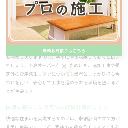
を依頼しましょう。複数の業者から見積もりを取り、費
用や工事内容を比較することも、納得できるリフォーム
を実現するために有効です。また、予算内でどこまで実
現可能かを事前に確認し、優先順位をつけて計画するこ
とが大切です。
なお、収納リフォームには補助金や減税制度が利用でき
無料お見積りはこちら
る場合もありますので、事前に情報収集しておくと良い
無料お見積りはこちら
でしょう。予算オーバーを防ぐためにも、追加工事や想
定外の費用発生リスクについても業者としっかり打ち合
わせを行い、安心して工事を進められる環境を整えるこ
とが重要です。
快適な暮らしに不可欠な収納計画の立て方
快適な住まいを実現するためには、収納計画の立て方が
非常に重要です。まず、家族の人数やライフスタイルを