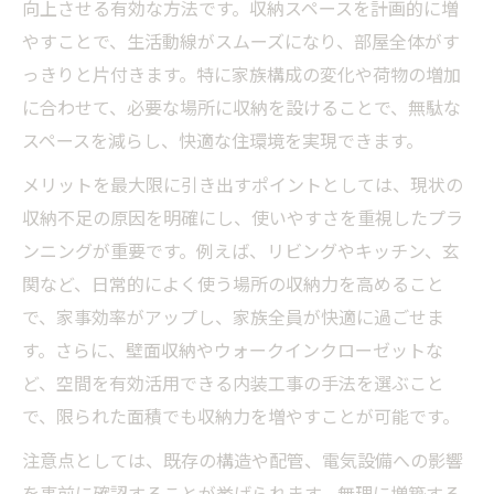
向上させる有効な方法です。収納スペースを計画的に増
内装工事で収納増やす際のポイントとは
やすことで、生活動線がスムーズになり、部屋全体がす
収納リフォーム費用の相場と予算の立て方
っきりと片付きます。特に家族構成の変化や荷物の増加
に合わせて、必要な場所に収納を設けることで、無駄な
快適な暮らしに不可欠な収納計画の立て方
スペースを減らし、快適な住環境を実現できます。
後付け収納なら内装工事でできること
内装工事で実現する後付け収納の種類と特
メリットを最大限に引き出すポイントとしては、現状の
徴
収納不足の原因を明確にし、使いやすさを重視したプラ
ンニングが重要です。例えば、リビングやキッチン、玄
収納リフォームで後付け可能な設備の選び
関など、日常的によく使う場所の収納力を高めること
方
で、家事効率がアップし、家族全員が快適に過ごせま
後付け収納リフォームの費用と内装工事の
す。さらに、壁面収納やウォークインクローゼットな
違い
ど、空間を有効活用できる内装工事の手法を選ぶこと
クローゼット後付け工事のポイント解説
で、限られた面積でも収納力を増やすことが可能です。
後付け収納を活用した内装工事の実例紹介
注意点としては、既存の構造や配管、電気設備への影響
家事効率アップを叶える収納増築のコツ
を事前に確認することが挙げられます。無理に増築する