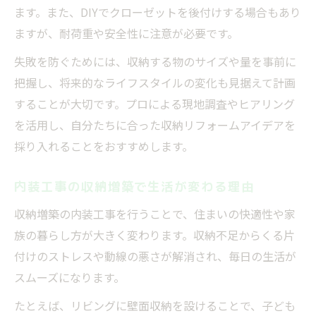
ます。また、DIYでクローゼットを後付けする場合もあり
収納リフォーム費用の目安と内装工事の選び方
ますが、耐荷重や安全性に注意が必要です。
内装工事で収納リフォーム費用を抑えるコ
失敗を防ぐためには、収納する物のサイズや量を事前に
ツ
把握し、将来的なライフスタイルの変化も見据えて計画
収納増築にかかる内装工事費用の目安とは
することが大切です。プロによる現地調査やヒアリング
収納リフォームの費用相場と選び方のポイ
を活用し、自分たちに合った収納リフォームアイデアを
ント
採り入れることをおすすめします。
内装工事会社を選ぶ際の比較ポイント
収納増築リフォームの見積もりのチェック
内装工事の収納増築で生活が変わる理由
法
収納増築の内装工事を行うことで、住まいの快適性や家
族の暮らし方が大きく変わります。収納不足からくる片
付けのストレスや動線の悪さが解消され、毎日の生活が
スムーズになります。
たとえば、リビングに壁面収納を設けることで、子ども