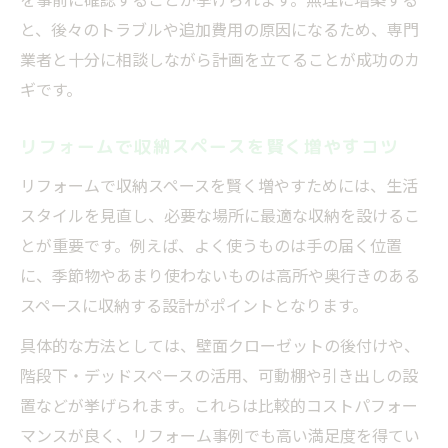
内装工事で家事効率が上がる収納増築法
と、後々のトラブルや追加費用の原因になるため、専門
収納リフォームで家事動線を最適化する方
業者と十分に相談しながら計画を立てることが成功のカ
法
ギです。
内装工事の収納増築で日々の生活が快適に
収納リフォームアイデアで効率的な住まい
リフォームで収納スペースを賢く増やすコツ
内装工事による収納増築の成功ポイント
リフォームで収納スペースを賢く増やすためには、生活
内装工事で実現する収納リフォーム事例集
スタイルを見直し、必要な場所に最適な収納を設けるこ
とが重要です。例えば、よく使うものは手の届く位置
内装工事で叶える収納リフォーム事例紹介
に、季節物やあまり使わないものは高所や奥行きのある
収納増築で変わる住空間のビフォーアフタ
スペースに収納する設計がポイントとなります。
ー
収納リフォーム事例から学ぶ内装工事の工
具体的な方法としては、壁面クローゼットの後付けや、
夫
階段下・デッドスペースの活用、可動棚や引き出しの設
置などが挙げられます。これらは比較的コストパフォー
内装工事による収納増築の実践アイデア集
マンスが良く、リフォーム事例でも高い満足度を得てい
現場で人気の内装工事収納リフォーム例