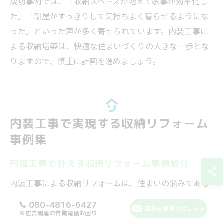
成功事例では、「収納スペースが増えて家事が効率化し
た」「部屋がすっきりして気持ちよく暮らせるようにな
った」といった声が多く寄せられています。内装工事に
よる収納増築は、快適な住まいづくりの大きな一歩とな
りますので、慎重に計画を進めましょう。
内装工事で実現する収納リフォーム
事例集
内装工事で叶える収納リフォーム事例紹介
内装工事による収納リフォームは、住まいの悩みである
「収納不足」を根本から解決する有効な方法です。例え
080-4816-6427
無料お見積りはこちら
ば、リビングや寝室の一角にクローゼットを増設した事
※広告関連の営業電話お困り