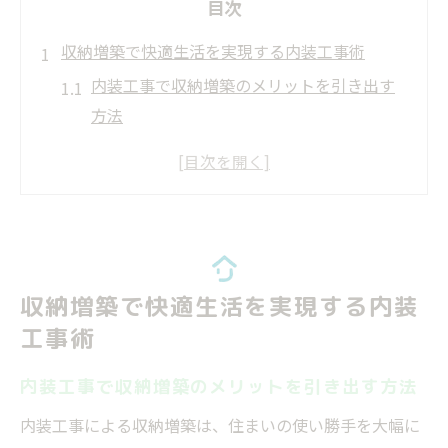
目次
収納増築で快適生活を実現する内装工事術
内装工事で収納増築のメリットを引き出す
方法
リフォームで収納スペースを賢く増やすコ
ツ
内装工事の収納増築で生活が変わる理由
収納リフォーム費用の考え方と注意点
収納増築の内装工事はどこまで可能か解説
収納増築で快適生活を実現する内装
暮らしやすさを高める内装工事の収納リフォー
工事術
ム
内装工事で暮らしやすい収納増築の秘訣
内装工事で収納増築のメリットを引き出す方法
収納リフォーム事例から学ぶ使いやすさの
内装工事による収納増築は、住まいの使い勝手を大幅に
工夫