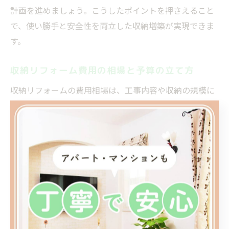
計画を進めましょう。こうしたポイントを押さえること
で、使い勝手と安全性を両立した収納増築が実現できま
す。
収納リフォーム費用の相場と予算の立て方
収納リフォームの費用相場は、工事内容や収納の規模に
よって大きく異なります。例えば、クローゼットの後付
けリフォームや壁面収納の新設では、材料費や施工費が
加算されますが、一般的には数十万円程度からが目安で
す。ウォークインクローゼットや大型の収納スペースを
増築する場合は、さらに費用が高くなる傾向がありま
す。
予算を立てる際は、まず希望する収納の種類や設置場
所、必要な容量を明確にし、リフォーム会社に見積もり