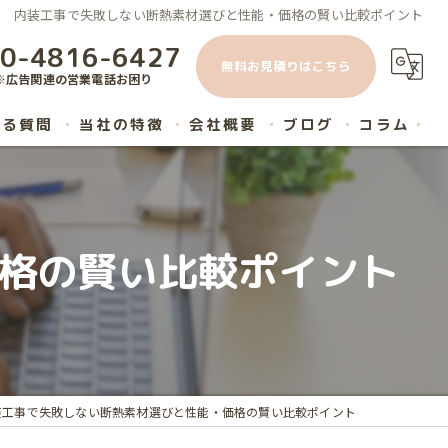
内装工事で失敗しない断熱素材選びと性能・価格の賢い比較ポイント
0-4816-6427
無料お見積りはこちら
※広告関連の営業電話お困り
ある質問
当社の特徴
会社概要
ブログ
コラム
原状回復
内装工事
格の賢い比較ポイント
ハウスクリーニング
マンション
リノベーション
装工事で失敗しない断熱素材選びと性能・価格の賢い比較ポイント