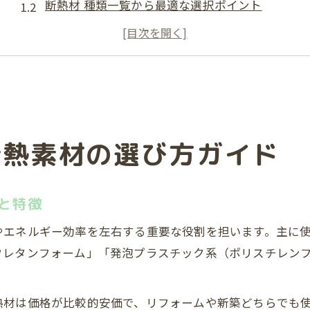
断熱材 種類一覧から最適な選択ポイント
住宅の快適性を高める断熱素材と内装工事
断熱材性能比較表を活用した内装工事の決め手
断熱材ランキングを参考にした素材選びのコツ
断熱性能を高める素材とは何か徹底解説
内装工事で重視される断熱性能の基礎知識
断熱素材の選び方ガイド
断熱材は何がいい？素材ごとの性能比較
熱伝導率・熱抵抗値から見る断熱素材の違い
断熱材 性能比較表でわかる選び方のポイント
と特徴
内装工事に適した最強断熱材の特徴を解説
やエネルギー効率を左右する重要な役割を担います。主に
快適住まいを叶える内装工事と断熱素材の関係
ウレタンフォーム」「発泡プラスチック系（ポリスチレン
内装工事が住まいの断熱性に与える影響
断熱素材選びで変わる快適な暮らしのポイント
熱材は価格が比較的安価で、リフォームや新築どちらでも