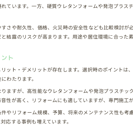
内装工事と断熱素材の組み合わせ事例紹介
優れています。一方、硬質ウレタンフォームや発泡プラス
ハウスメーカー断熱材一覧で見る最新動向
省エネ住宅に適した断熱素材の選定法
やすさや耐久性、価格、火災時の安全性なども比較検討が
比較で差が出る内装工事断熱素材の特徴
だと結露のリスクが高まります。用途や居住環境に合った
内装工事断熱素材の特徴を徹底比較
グラスウールとウレタンの違いと選択基準
イント
断熱材比較表で見る性能とコストのバランス
メリット・デメリットが存在します。選択時のポイントは
断熱材種類一覧から見る主な特徴と注意点
岐にわたります。
セルロースファイバーなど素材別の強み解説
なりますが、高性能なウレタンフォームや発泡プラスチッ
断熱材ランキングに注目した内装工事の新常識
防音性が高く、リフォームにも適していますが、専門施工
内装工事で注目される断熱材ランキングの傾向
条件やリフォーム規模、予算、将来のメンテナンス性も考
断熱材ランキングを活かした賢い素材選択術
に対応する事例も増えています。
ランキング上位の断熱素材の特徴と選び方