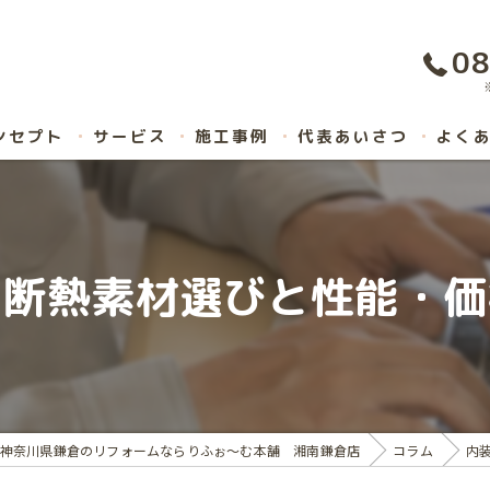
08
ンセプト
サービス
施工事例
代表あいさつ
よく
い断熱素材選びと性能・価
神奈川県鎌倉のリフォームならりふぉ～む本舗 湘南鎌倉店
コラム
内