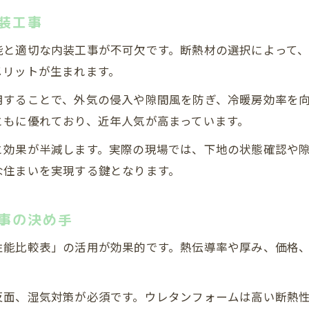
断熱材は何がいい？実際の選択理由を解説
装工事
内装工事経験者に人気の断熱素材とは
能と適切な内装工事が不可欠です。断熱材の選択によって
グラスウールvsウレタン徹底比較で知る選び方
メリットが生まれます。
グラスウールとウレタンの断熱性能を比較
用することで、外気の侵入や隙間風を防ぎ、冷暖房効率を
内装工事で選ぶ際の両素材のメリットと注意点
ともに優れており、近年人気が高まっています。
断熱材性能比較表で見る素材ごとの特徴
と効果が半減します。実際の現場では、下地の状態確認や
価格・耐久性・施工性から選ぶ断熱素材ポイント
な住まいを実現する鍵となります。
グラスウールとウレタンのリフォーム活用事例
無料お見積りはこちら
無料お見積りはこちら
事の決め手
性能比較表」の活用が効果的です。熱伝導率や厚み、価格
反面、湿気対策が必須です。ウレタンフォームは高い断熱