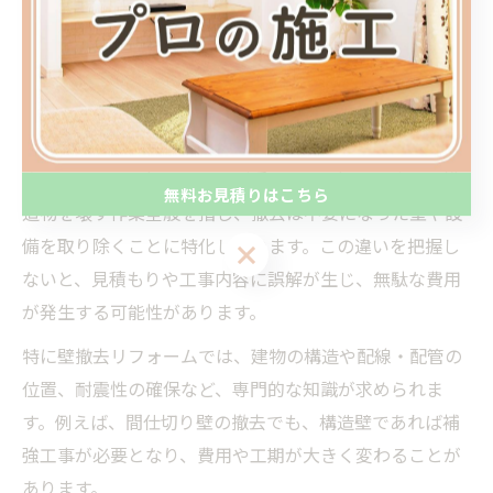
壁撤去のポイントと注意点を確認
リフォームで壁撤去時の重要ポイント解説
リフォームで壁を撤去する際は、「解体」と「撤去」の
違いを正しく理解することが重要です。解体は建物や構
無料お見積りはこちら
造物を壊す作業全般を指し、撤去は不要になった壁や設
備を取り除くことに特化しています。この違いを把握し
無料お見積りはこちら
ないと、見積もりや工事内容に誤解が生じ、無駄な費用
が発生する可能性があります。
特に壁撤去リフォームでは、建物の構造や配線・配管の
位置、耐震性の確保など、専門的な知識が求められま
す。例えば、間仕切り壁の撤去でも、構造壁であれば補
強工事が必要となり、費用や工期が大きく変わることが
あります。