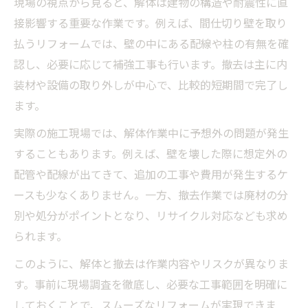
撤去リフォームでコスト削減する方法
現場の視点から見ると、解体は建物の構造や耐震性に直
接影響する重要な作業です。例えば、間仕切り壁を取り
撤去リフォームで実現するコスト削減術
払うリフォームでは、壁の中にある配線や柱の有無を確
リフォーム撤去費用を賢く抑えるポイント
認し、必要に応じて補強工事も行います。撤去は主に内
解体撤去の見積もり比較でコストを最適化
装材や設備の取り外しが中心で、比較的短期間で完了し
不要な撤去リフォームを減らし費用を節約
ます。
リフォーム時の廃材処分費用を抑える方法
実際の施工現場では、解体作業中に予想外の問題が発生
壁撤去DIYの基礎知識とリスク整理
することもあります。例えば、壁を壊した際に想定外の
リフォームで壁撤去DIYの基本を学ぶ
配管や配線が出てきて、追加の工事や費用が発生するケ
壁撤去DIYのリフォームで注意したいリスク
ースも少なくありません。一方、撤去作業では廃材の分
リフォーム壁撤去DIYの注意点を解説
別や処分がポイントとなり、リサイクル対応なども求め
DIYで行うリフォームの安全対策ポイント
られます。
壁撤去DIYが向いているリフォーム内容とは
このように、解体と撤去は作業内容やリスクが異なりま
す。事前に現場調査を徹底し、必要な工事範囲を明確に
しておくことで、スムーズなリフォームが実現できま