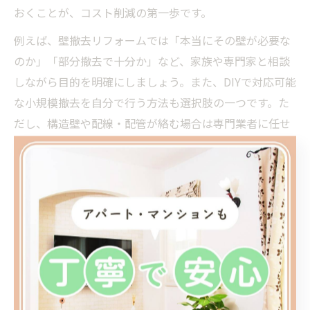
おくことが、コスト削減の第一歩です。
例えば、壁撤去リフォームでは「本当にその壁が必要な
のか」「部分撤去で十分か」など、家族や専門家と相談
しながら目的を明確にしましょう。また、DIYで対応可能
な小規模撤去を自分で行う方法も選択肢の一つです。た
だし、構造壁や配線・配管が絡む場合は専門業者に任せ
るのが安全です。
工事前の現地調査やヒアリングをしっかり行い、見積も
り内容を細かくチェックすることで、後から「予定外の
解体費用がかかった」といった失敗を防げます。経験豊
富な業者選びも、無駄な費用を減らす大きなポイントで
す。