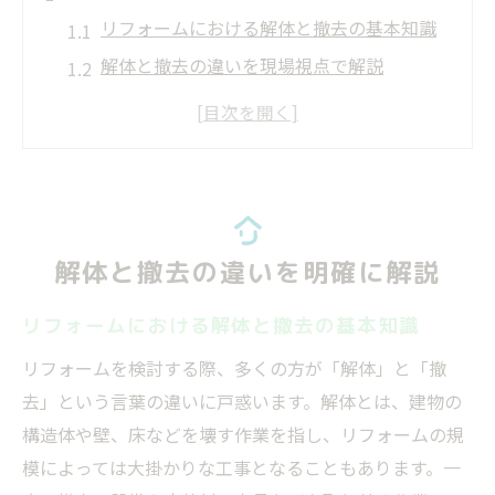
リフォームにおける解体と撤去の基本知識
解体と撤去の違いを現場視点で解説
リフォーム時の解体と撤去の判断基準
解体と撤去を分けて考える費用のポイント
リフォーム解体撤去の流れと注意点を整理
リフォーム費用を抑える工夫とは
リフォーム費用内訳を把握し賢く節約
解体と撤去の違いを明確に解説
解体撤去で費用を抑える見積もりのコツ
リフォームにおける解体と撤去の基本知識
リフォーム費用と勘定科目の考え方を解説
補助金や部分解体活用で費用を節約
リフォームを検討する際、多くの方が「解体」と「撤
去」という言葉の違いに戸惑います。解体とは、建物の
無駄なリフォーム解体費用を減らす方法
構造体や壁、床などを壊す作業を指し、リフォームの規
壁撤去のポイントと注意点を確認
模によっては大掛かりな工事となることもあります。一
リフォームで壁撤去時の重要ポイント解説