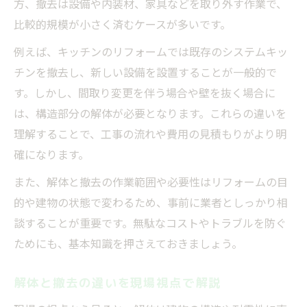
方、撤去は設備や内装材、家具などを取り外す作業で、
壁撤去リフォームの費用と注意すべき点
比較的規模が小さく済むケースが多いです。
間仕切り壁撤去リフォームの実践的注意点
例えば、キッチンのリフォームでは既存のシステムキッ
壁撤去で発生しやすいリフォームのリスク
チンを撤去し、新しい設備を設置することが一般的で
フローリングと壁撤去リフォームの関係整
す。しかし、間取り変更を伴う場合や壁を抜く場合に
理
は、構造部分の解体が必要となります。これらの違いを
間取り変更に必要な解体作業とは
理解することで、工事の流れや費用の見積もりがより明
リフォームで間取り変更に欠かせない解体
確になります。
作業
また、解体と撤去の作業範囲や必要性はリフォームの目
間取り変更時に必要なリフォームの進め方
的や建物の状態で変わるため、事前に業者としっかり相
壁撤去や解体で叶える快適な間取りの実現
談することが重要です。無駄なコストやトラブルを防ぐ
間取り変更リフォームでの費用と注意点
ためにも、基本知識を押さえておきましょう。
解体作業の範囲とリフォームプランの立て
解体と撤去の違いを現場視点で解説
方