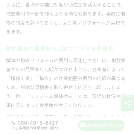
さらに、自治体の補助制度や助成金を活用することで、
撤去費用の一部を抑えられる場合もあります。事前に地
域の制度を調べておくと、より賢いリフォームが実現で
きます。
解体撤去の見積もり比較でコストを最適化
解体や撤去リフォームの費用を最適化するには、複数業
者からの見積もり比較が欠かせません。各業者によって
「解体工事」「撤去」の作業範囲や費用の内訳が異なる
ため、詳細な見積書を取り寄せて内容を比較しましょ
う。特に「リフォーム解体撤去」では、現場の状況や工
事内容によって費用差が大きくなります。
見積もりを比較する際は、単に金額だけでなく、作業内
080-4816-6427
容や含まれる処分費用、付帯工事の有無なども確認が必
無料お見積りはこちら
※広告関連の営業電話お困り