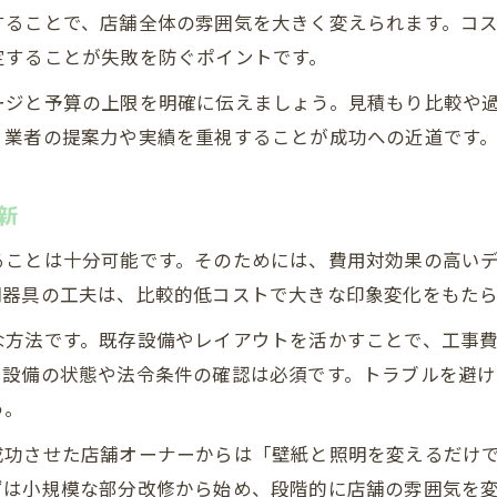
照明や家具による内装工事の工夫例
することで、店舗全体の雰囲気を大きく変えられます。コ
内装工事で店舗のコンセプトを表現
定することが失敗を防ぐポイントです。
集客につながる内装工事の演出ポイント
ージと予算の上限を明確に伝えましょう。見積もり比較や
費用を抑えた内装工事のポイントまとめ
、業者の提案力や実績を重視することが成功への近道です
内装工事費用を抑える見積もり術
低コストでおしゃれな内装工事のコツ
新
内装工事の費用内訳を賢く確認する方法
ることは十分可能です。そのためには、費用対効果の高い
安価な内装工事で店舗価値を高める方法
明器具の工夫は、比較的低コストで大きな印象変化をもたら
内装工事費用の削減アイデアまとめ
な方法です。既存設備やレイアウトを活かすことで、工事
理想の店舗を安く仕上げる内装工事術
、設備の状態や法令条件の確認は必須です。トラブルを避
内装工事で叶える理想店舗の作り方
う。
安価でセンスある内装工事の実践方法
成功させた店舗オーナーからは「壁紙と照明を変えるだけ
内装工事で開業資金を有効活用するコツ
ずは小規模な部分改修から始め、段階的に店舗の雰囲気を