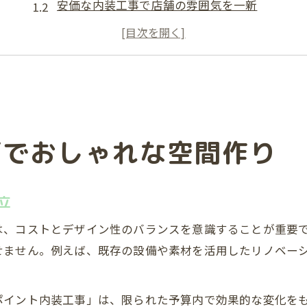
安価な内装工事で店舗の雰囲気を一新
おしゃれ空間を実現する素材の選び方
内装工事で印象的な店舗空間を演出
内装工事の費用とデザイン性の関係
安価に実現する店舗デザインの秘訣を伝授
内装工事で予算を抑えるアイデア集
価でおしゃれな空間作り
おしゃれ店舗のための内装工事工夫術
コストダウンに役立つ内装工事テクニック
内装工事で安価かつ印象的な空間に変身
立
無駄を省く内装工事の実践的ポイント
は、コストとデザイン性のバランスを意識することが重要
おしゃれ空間を演出する内装工事の工夫とは
せません。例えば、既存の設備や素材を活用したリノベー
内装工事で差がつくおしゃれな演出法
安価な素材活用で内装工事をおしゃれに
ポイント内装工事」は、限られた予算内で効果的な変化を