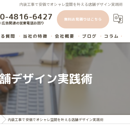
内装工事で安価でオシャレ空間を叶える店舗デザイン実践術
0-4816-6427
無料お見積りはこちら
※広告関連の営業電話お困り
ある質問
当社の特徴
会社概要
ブログ
コラム
原状回復
内装工事
舗デザイン実践術
ハウスクリーニング
マンション
リノベーション
内装工事で安価でオシャレ空間を叶える店舗デザイン実践術