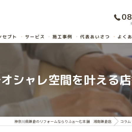
08
ンセプト
サービス
施工事例
代表あいさつ
よく
でオシャレ空間を叶える店
神奈川県鎌倉のリフォームならりふぉ～む本舗 湘南鎌倉店
コラム