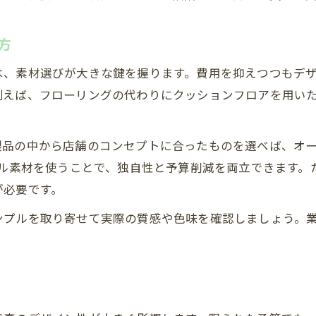
低予算でも映える内装工事の工夫集
店舗デザインと内装工事の連携術
方
コストとデザイン性のバランスを極める方法
は、素材選びが大きな鍵を握ります。費用を抑えつつもデ
内装工事でコストバランスを取る秘訣
例えば、フローリングの代わりにクッションフロアを用い
デザイン性重視の内装工事予算配分術
内装工事でコストとデザインを両立する
製品の中から店舗のコンセプトに合ったものを選べば、オ
費用対効果が高い内装工事の選択ポイント
クル素材を使うことで、独自性と予算削減を両立できます
内装工事で無駄を省きつつおしゃれ追求
が必要です。
無料お見積りはこちら
無料お見積りはこちら
ンプルを取り寄せて実際の質感や色味を確認しましょう。
。