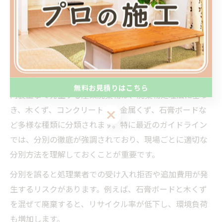
分別や処理方法の最新ガイドを徹底
解説
内装工事廃棄物の最新分別ガイドラインを把握
しよう
無料お見積りはこちら
内装工事で発生する産業廃棄物は、廃棄物処理法に基づ
き、木くず、コンクリート片、金属くず、石膏ボードな
無料お見積りはこちら
ど多様な種類に分類されます。特に最近のガイドライン
では、分別の徹底が強調されており、現場ごとに適切な
分別方法を理解しておくことが重要です。
分別を誤ると処理業者での受け入れ拒否や追加費用が発
生するリスクがあります。例えば、石膏ボードと木くず
を混ぜて廃棄すると、リサイクル率が低下し、環境負荷
も増加します。