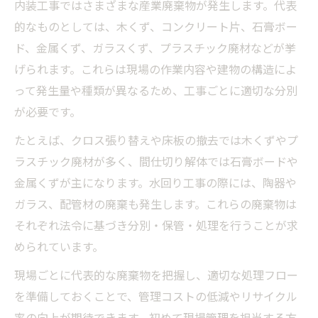
内装工事ではさまざまな産業廃棄物が発生します。代表
内装工事現場で実践する産業廃棄物分別の
的なものとしては、木くず、コンクリート片、石膏ボー
流れ
ド、金属くず、ガラスくず、プラスチック廃材などが挙
分別が求められる内装工事廃棄物の主な種
げられます。これらは現場の作業内容や建物の構造によ
類と特徴
って発生量や種類が異なるため、工事ごとに適切な分別
内装工事における木くずや石膏ボードの分
が必要です。
別方法
たとえば、クロス張り替えや床板の撤去では木くずやプ
産業廃棄物分別時の内装工事でのよくある
ラスチック廃材が多く、間仕切り解体では石膏ボードや
注意点
金属くずが主になります。水回り工事の際には、陶器や
正しい分別で内装工事のリサイクル率を高
ガラス、配管材の廃棄も発生します。これらの廃棄物は
めるコツ
それぞれ法令に基づき分別・保管・処理を行うことが求
分別や処理方法の最新ガイドを徹底解説
められています。
内装工事廃棄物の最新分別ガイドラインを
現場ごとに代表的な廃棄物を把握し、適切な処理フロー
把握しよう
を準備しておくことで、管理コストの低減やリサイクル
処理方法の選択肢と内装工事での最適な活
率の向上が期待できます。初めて現場管理を担当する方