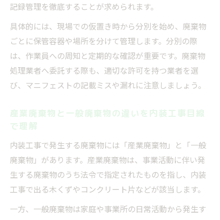
記録管理を徹底することが求められます。
元請業者が内装工事で負う廃棄物管理責任
具体的には、現場での仮置き時から分別を始め、廃棄物
の範囲
ごとに保管容器や場所を分けて管理します。分別の際
内装工事における不適正処理のリスクと注
は、作業員への周知と定期的な確認が重要です。廃棄物
意点
処理業者へ委託する際も、適切な許可を持つ業者を選
現場で役立つ産業廃棄物の分別ポイント
び、マニフェストの記載ミスや漏れに注意しましょう。
内装工事現場で即実践できる分別のコツと
手順
産業廃棄物と一般廃棄物の違いを内装工事目線
作業効率を上げる内装工事の産業廃棄物分
で理解
別方法
内装工事で発生する廃棄物には「産業廃棄物」と「一般
現場スタッフへ内装工事分別ルールを浸透
廃棄物」があります。産業廃棄物は、事業活動に伴い発
させる方法
生する廃棄物のうち法令で指定されたものを指し、内装
内装工事の廃棄物分別でよくある誤解と正
工事で出る木くずやコンクリート片などが該当します。
しい知識
一方、一般廃棄物は家庭や事業所の日常活動から発生す
分別作業のトラブル回避術を内装工事で実