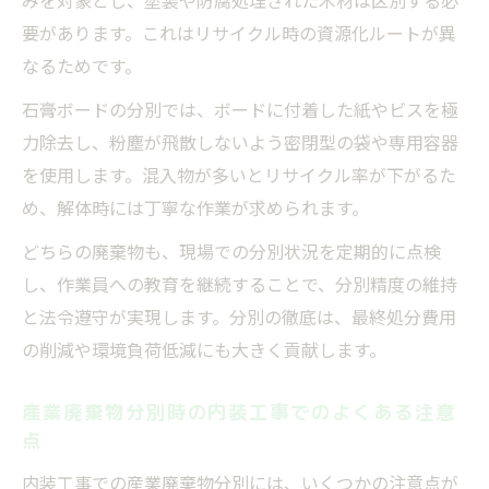
みを対象とし、塗装や防腐処理された木材は区別する必
要があります。これはリサイクル時の資源化ルートが異
なるためです。
石膏ボードの分別では、ボードに付着した紙やビスを極
力除去し、粉塵が飛散しないよう密閉型の袋や専用容器
を使用します。混入物が多いとリサイクル率が下がるた
め、解体時には丁寧な作業が求められます。
どちらの廃棄物も、現場での分別状況を定期的に点検
し、作業員への教育を継続することで、分別精度の維持
と法令遵守が実現します。分別の徹底は、最終処分費用
の削減や環境負荷低減にも大きく貢献します。
産業廃棄物分別時の内装工事でのよくある注意
点
内装工事での産業廃棄物分別には、いくつかの注意点が