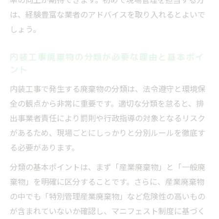
用ポイント
は、経験豊富な業者のアドバイスを取り入れるとよいで
内装工事における産業廃棄物処理法の最新
しょう。
動向
内装工事廃棄物の分類が必要な理由と基本ポイ
電子マニフェストの活用で内装工事廃棄物
ント
を効率管理
内装工事で発生する廃棄物の分類は、法令遵守と環境保
産業廃棄物処理で内装工事現場が注意すべ
全の観点から非常に重要です。適切な分類を怠ると、排
き手続き
出事業者責任により罰則や行政指導の対象となるリスク
適切な内装工事廃棄物管理で法令遵守へ
があるため、現場ごとにしっかりと分別ルールを徹底す
内装工事で必須となる産業廃棄物管理体制
る必要があります。
の整備法
分類の基本ポイントは、まず「産業廃棄物」と「一般廃
廃棄物処理法を守る内装工事現場の実務ポ
棄物」を明確に区分することです。さらに、産業廃棄物
イント
の中でも「特別管理産業廃棄物」など危険性の高いもの
内装工事の法令遵守に役立つ廃棄物管理チ
が含まれていないか確認し、マニフェスト制度に基づく
ェックリスト