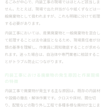
るごみが中心で、内装工事の現場ではほとんど該当しま
践
せん。たとえば、現場で出た弁当がらや紙くずなどは一
廃棄物処理の責任範囲を明確にするコツ
般廃棄物として扱われますが、これも明確に分けて処理
内装工事における廃棄物処理責任の基本を
する必要があります。
押さえよう
内装工事においては、産業廃棄物と一般廃棄物を混合し
元請と下請の内装工事での責任分担の考え
て処理することは法令違反となるため、現場責任者が分
方
類の基準を理解し、作業員に周知徹底することが求めら
廃棄物処理の責任範囲を契約で明確化する
れます。迷った場合は、自治体や専門業者に相談するこ
内装工事術
とがトラブル防止につながります。
内装工事現場で発生する責任トラブル事例
内装工事における廃棄物の発生原因と作業現場
と対策
の特徴
内装工事の産業廃棄物処理委託時の注意ポ
内装工事で廃棄物が発生する主な原因は、既存の内装材
イント
や設備の撤去・解体作業です。クロスや床材、間仕切
り、配管などの取り外し工程で多種多様な廃材が生じま