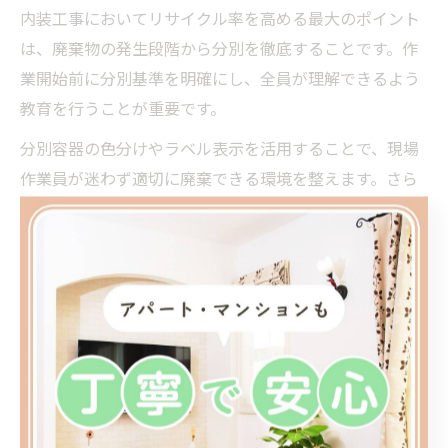
内装工事においてリサイクル率を高める最大のポイント
は、廃棄物の発生段階から分別を徹底することです。作
業開始前に分別基準を明確にし、全員が理解できるよう
教育を行うことが重要です。
分別容器の色分けやラベル表示を活用することで、現場
作業員が迷わず適切に廃棄できる環境を整えます。さら
に、定期的な分別状況のチェックや、リサイクル処理業
者との連携強化も効果的です。
適正な分別の実践により、最終処分費用の抑制や環境負
荷の低減が可能となります。現場ごとの成功事例を共有
し、継続的な改善を図ることで、経済的メリットと社会
的責任の両立が実現できます。