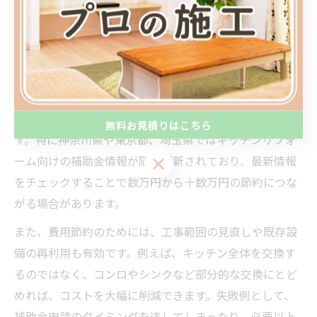
お得な情報を駆使した費用節約アイデア
キッチン交換を検討する際、費用を抑えるためにはお得
な情報の収集が欠かせません。代表的な節約方法として
は、自治体の補助金や助成金の活用、複数業者からの見
積もり取得、季節ごとのキャンペーン利用などがありま
無料お見積りはこちら
す。特に神奈川県や東京都、埼玉県ではキッチンリフォ
ーム向けの補助金情報が随時更新されており、最新情報
無料お見積りはこちら
をチェックすることで数万円から十数万円の節約につな
がる場合があります。
また、費用節約のためには、工事範囲の見直しや既存設
備の再利用も有効です。例えば、キッチン全体を交換す
るのではなく、コンロやシンクなど部分的な交換にとど
めれば、コストを大幅に削減できます。失敗例として、
補助金申請のタイミングを逃してしまったり、必要以上