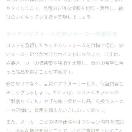
い
やすくなります。最新のお得な情報を比較・活用し、納
工事費込みで型落ち品をお得に交換する方
得のいくキッチン交換を実現しましょう。
法
型落ちキッチン選びで失敗しないお得な情
キッチンリフォームの安いメーカーの選び方
報
コストを重視したキッチンリフォームを目指す場合、安
知って得する補助金活用術まとめ
いメーカー選びが大きなポイントになります。まずは、
お得な情報で補助金を最大限活用する方法
主要メーカーの価格帯や特徴を比較し、自分の希望に合
った商品を選ぶことが重要です。
キッチン交換時の補助金申請お得な情報
補助金制度を活かすためのお得な情報収集
安さだけでなく、品質やアフターサービス、保証内容も
術
チェックしましょう。たとえば、システムキッチンの
「型落ちモデル」や「在庫一掃セール品」を扱うメーカ
補助金とお得な情報の併用で費用を抑える
ーや店舗は、費用を抑えたい方におすすめです。
補助金対象になるリフォームの条件とお得
な情報
また、メーカーごとの標準仕様やオプション内容を確認
し、不要な機能を省くことで、さらに費用を下げること