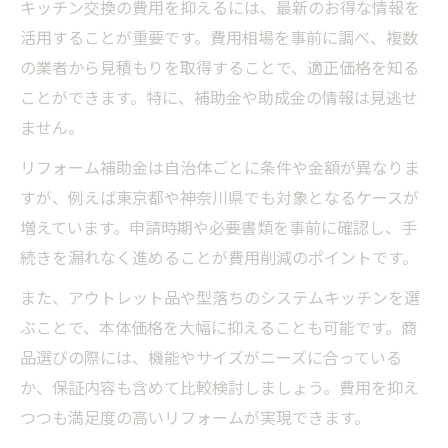
キッチン交換の費用を抑えるには、最新のお得な情報を
お得な情報を使ったシステムキッチン比較
活用することが重要です。費用相場を事前に調べ、複数
法
の業者から見積もりを取得することで、適正価格を知る
リフォームで失敗しないためのお得な情報
ことができます。特に、補助金や助成金の情報は見逃せ
キッチン交換時の費用相場とお得な情報活
ません。
用
リフォーム補助金は自治体ごとに条件や金額が異なりま
省エネ・補助金を最大限活かすリフォーム
すが、例えば東京都や神奈川県でも対象となるケースが
術
増えています。申請時期や必要書類を事前に確認し、手
費用を抑えるキッチン交換アイデア集
続きを漏れなく進めることが費用削減のポイントです。
お得な情報を駆使した費用節約アイデア
また、アウトレット品や型落ちのシステムキッチンを選
型落ちキッチンで叶えるお得なリフォーム
ぶことで、本体価格を大幅に抑えることも可能です。商
術
品選びの際には、機能やサイズがニーズに合っている
システムキッチンを安く買う方法とお得な
か、保証内容も含めて比較検討しましょう。費用を抑え
情報
つつも満足度の高いリフォームが実現できます。
アウトレット品活用で費用を抑えるコツ