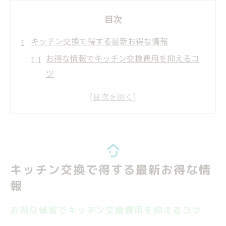
目次
キッチン交換で得する最新お得な情報
お得な情報でキッチン交換費用を抑えるコ
ツ
最新のお得な情報を活かしたリフォーム術
キッチンリフォームの安いメーカーの選び
方
工事費込みで得するお得な情報の探し方
型落ちシステムキッチンの活用とお得な情
キッチン交換で得する最新お得な情
報
報
理想を叶えるキッチンリフォーム術
お得な情報で理想のキッチンリフォーム実
お得な情報でキッチン交換費用を抑えるコツ
現