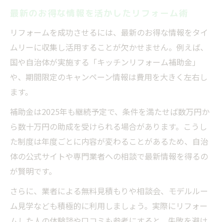
最新のお得な情報を活かしたリフォーム術
お得な情報をもとに安い工事費を見極める
方法
リフォームを成功させるには、最新のお得な情報をタイ
ムリーに収集し活用することが欠かせません。例えば、
お得な情報を活かす交換の進め方
国や自治体が実施する「キッチンリフォーム補助金」
お得な情報を活かしたキッチン交換の流れ
や、期間限定のキャンペーン情報は費用を大きく左右し
お得な情報収集から見積もり依頼のコツ
ます。
補助金とお得な情報を両立させる進め方
補助金は2025年も継続予定で、条件を満たせば数万円か
費用相場を比較してお得な情報を選ぶ方法
ら数十万円の助成を受けられる場合があります。こうし
施工業者選びに役立つお得な情報の見極め
た制度は年度ごとに内容が変わることがあるため、自治
型落ちシステムキッチン活用のコツ
体の公式サイトや専門業者への相談で最新情報を得るの
お得な情報で型落ちキッチンを上手に選ぶ
が賢明です。
型落ちシステムキッチンのメリットとお得
さらに、業者による無料見積もりや相談会、モデルルー
な情報
ム見学なども積極的に利用しましょう。実際にリフォー
お得な情報で比較する型落ち品と新品の違
ムした人の体験談や口コミも参考にすると、失敗を避け