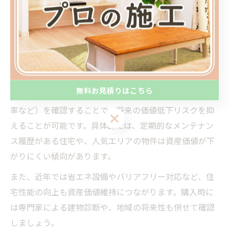
安心な中古住宅の資産価値維持ポイント
中古戸建てを安心して購入するには、資産価値の維持が
大きなポイントとなります。特に、耐震性や建物の管理
状態、周辺の生活環境などが重要な判断材料となりま
す。
無料お見積りはこちら
築年数やリフォーム歴、法的な制限（用途地域や建ぺい
率など）を確認することで、将来の価値低下リスクを抑
無料お見積りはこちら
えることが可能です。具体的には、定期的なメンテナン
ス履歴がある住宅や、人気エリアの物件は資産価値が下
がりにくい傾向があります。
また、近年では省エネ設備やバリアフリー対応など、住
宅性能の向上も資産価値維持につながります。購入時に
は専門家による建物診断や、地域の将来性も併せて確認
しましょう。