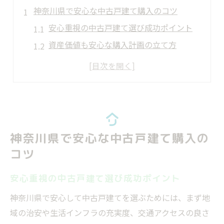
神奈川県で安心な中古戸建て購入のコツ
安心重視の中古戸建て選び成功ポイント
資産価値も安心な購入計画の立て方
中古戸建て購入で安心を得る準備術
安心できる中古一戸建てランキング活用法
おすすめ中古物件で安心な暮らしを実現
中古戸建て選びは安心が決め手の理由
安心を左右する中古戸建て選びの本質
神奈川県で安心な中古戸建て購入の
安心な地域選びが資産価値に直結する訳
コツ
安心を重視した中古住宅の選定基準とは
安心重視の中古戸建て選び成功ポイント
ランキングで分かる安心な中古戸建て評価
神奈川県で安心して中古戸建てを選ぶためには、まず地
安心感が暮らしやすさに与える影響
域の治安や生活インフラの充実度、交通アクセスの良さ
将来も安心できる神奈川の中古住宅事情