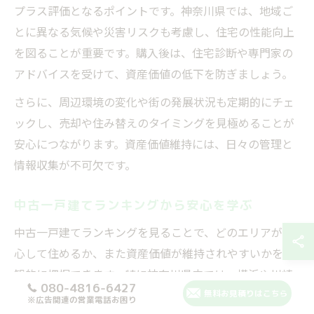
プラス評価となるポイントです。神奈川県では、地域ご
とに異なる気候や災害リスクも考慮し、住宅の性能向上
を図ることが重要です。購入後は、住宅診断や専門家の
アドバイスを受けて、資産価値の低下を防ぎましょう。
さらに、周辺環境の変化や街の発展状況も定期的にチェ
ックし、売却や住み替えのタイミングを見極めることが
安心につながります。資産価値維持には、日々の管理と
情報収集が不可欠です。
中古一戸建てランキングから安心を学ぶ
中古一戸建てランキングを見ることで、どのエリアが安
心して住めるか、また資産価値が維持されやすいかを客
観的に把握できます。特に神奈川県内では、横浜や川崎
080-4816-6427
など交通アクセスや生活環境の良いエリアがランキング
無料お見積りはこちら
※広告関連の営業電話お困り