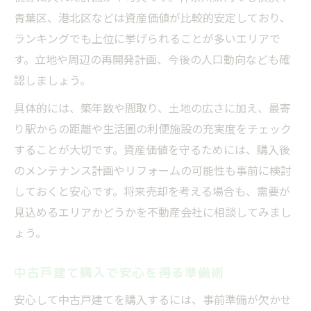
ランキングで見極める安心な資産価値
青葉区、港北区などは資産価値が比較的安定しており、
おすすめ中古物件で安心感を確保する方法
ランキングでも上位に挙げられることが多いエリアで
安心できる住宅の資産価値維持ポイント
す。立地や周辺の再開発計画、今後の人口動向なども確
中古一戸建てランキングから安心を学ぶ
認しましょう。
中古戸建て購入なら安心な地域を重視しよう
具体的には、築年数や間取り、土地の広さに加え、最寄
安心できる地域で中古戸建てを探す理由
り駅からの距離や生活圏の利便施設の充実度をチェック
安心な街選びが中古戸建て購入の決め手
することが大切です。資産価値を守るためには、購入後
のメンテナンス計画やリフォームの可能性も事前に検討
中古住宅ランキングに見る安心エリア傾向
しておくと安心です。将来売却を考える場合も、需要が
おすすめ地域で安心した暮らしを実現
見込めるエリアかどうかを不動産会社に相談してみまし
安心を優先した中古一戸建ての地域選定
ょう。
中古戸建て購入で安心を得る準備術
安心して中古戸建てを購入するには、事前準備が欠かせ