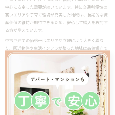
中心に安定した需要が続いています。特に交通利便性の
高いエリアや子育て環境が充実した地域は、長期的な資
産価値の維持が期待できるため、安心して購入を検討す
る方が増えています。
中古戸建ての価格帯はエリアや立地により大きく異な
り、駅近物件や生活インフラが整った地域は高値傾向で
すが、利便性と価格のバランスが良い場所も多く見受け
られます。今後も人口動態や再開発の進行により、特定
エリアの需要が高まることが予想されます。
市場の動向を把握することで、将来的な売却時のリスク
や値崩れを防ぐ対策が可能です。購入前には不動産会社
の最新データや地域のランキング情報を活用し、変動す
る市場の特徴を確認することが重要です。