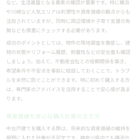
など、生活基盤となる要素の確認が重要です。特に横浜
将来も安心な中古戸建て市場の動向解説
や川崎など人気エリアは利便性や資産価値の観点からも
安心な中古住宅の資産価値維持ポイント
注目されていますが、同時に周辺環境や子育て支援の有
中古一戸建てランキングで安心を確認
無なども慎重にチェックする必要があります。
安心できる中古住宅の選び方ガイド
成功のポイントとしては、物件の現地調査を徹底し、建
おすすめ中古物件で将来も安心生活
物の状態やリフォーム履歴、耐震性などの安全面も確認
ランキングで知る神奈川中古戸建ての魅力
しましょう。加えて、不動産会社との信頼関係を築き、
安心感が評価される中古戸建てランキング
希望条件や不安点を事前に相談しておくことで、トラブ
中古住宅ランキングでわかる安心の理由
ルを未然に防ぐことができます。特に初めて購入する方
は、専門家のアドバイスを活用することで安心感が高ま
おすすめ中古一戸建ての安心ポイント分析
ります。
ランキング活用で安心な物件を見抜く方法
安心の中古戸建て人気エリア紹介
資産価値も安心な購入計画の立て方
資産価値と安心感両立の選び方を解説
中古戸建てを購入する際は、将来的な資産価値の維持を
安心と資産価値を両立させる選び方の視点
視野に入れた計画が不可欠です。神奈川県内でも横浜や