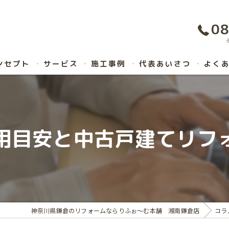
08
ンセプト
サービス
施工事例
代表あいさつ
よく
用目安と中古戸建てリフ
神奈川県鎌倉のリフォームならりふぉ～む本舗 湘南鎌倉店
コラ