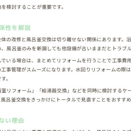
見積もり比較から始める風呂釜交換の進め方
換を検討することが重要です。
風呂釜交換で生活動線を損なわないコツ
中古住宅の修繕費と風呂釜交換費用のバランス
係性を解説
DIYと業者依頼の違いを知る風呂釜交換の極意
全体の改修と風呂釜交換は切り離せない関係にあります。
風呂釜交換はDIYと業者依頼どちらが安全か
め、風呂釜のみを新調しても他設備が古いままだとトラブ
中古戸建ての風呂釜交換DIYで注意すべき点
んでいる場合は、まとめてリフォームを行うことで工事費
風呂釜交換を業者に依頼するメリットと安心感
の工事管理がスムーズになります。水回りリフォームの際
資格が必要な風呂釜交換作業の見分け方
です。
無料お見積りはこちら
無料お見積りはこちら
風呂釜DIY交換と業者費用の比較ポイント
浴室リフォーム」「給湯器交換」などを同時に検討するケ
、風呂釜交換をきっかけにトータルで見直すことをおすすめ
ない理由