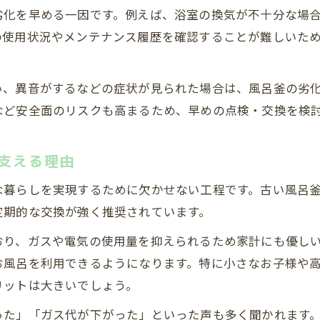
給湯器とバランス釜の交換時期の目安
劣化を早める一因です。例えば、浴室の換気が不十分な場
ホールインワン型など風呂釜の特徴を徹底解説
の使用状況やメンテナンス履歴を確認することが難しいた
風呂釜の種類別に必要な交換サイクルの違い
各風呂釜の特徴を知り中古戸建てに最適な選択を
い、異音がするなどの症状が見られた場合は、風呂釜の劣
リフォーム計画に役立つ風呂釜交換の優先度
など安全面のリスクも高まるため、早めの点検・交換を検
風呂釜交換をリフォーム計画で優先すべき理由
中古物件での水回りリフォーム優先度の考え方
支える理由
風呂釜とキッチン同時リフォームのメリット
な暮らしを実現するために欠かせない工程です。古い風呂
修繕計画における風呂釜交換の最適なタイミング
定期的な交換が強く推奨されています。
風呂釜の不具合が生活に与える影響とは
おり、ガスや電気の使用量を抑えられるため家計にも優し
失敗しない風呂釜交換と中古戸建ての賢い進め方
お風呂を利用できるようになります。特に小さなお子様や
信頼できる業者選びで風呂釜交換の失敗防止
リットは大きいでしょう。
中古戸建ての風呂釜交換で押さえるべき注意点
った」「ガス代が下がった」といった声も多く聞かれます