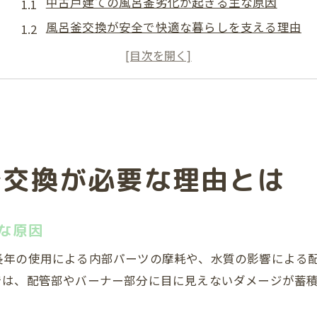
中古戸建ての風呂釜劣化が起きる主な原因
風呂釜交換が安全で快適な暮らしを支える理由
水回りリフォームと風呂釜交換の関係性を解説
中古住宅の修繕費で風呂釜を見逃せない理由
中古戸建ての購入で確認すべき風呂釜の状態
費用目安でわかる風呂釜交換のポイント
風呂釜交換費用の内訳と費用削減の工夫
釜交換が必要な理由とは
中古戸建てのリフォーム費用と風呂釜相場
給湯器や水回りと風呂釜交換費用の比較
風呂釜交換の費用目安で修繕計画を立てるコツ
な原因
風呂釜交換の見積もりで確認すべき注意点
長年の使用による内部パーツの摩耗や、水質の影響による
風呂釜の種類ごとに異なる交換時期と特徴
では、配管部やバーナー部分に目に見えないダメージが蓄
中古戸建てで多い風呂釜の種類と選び方