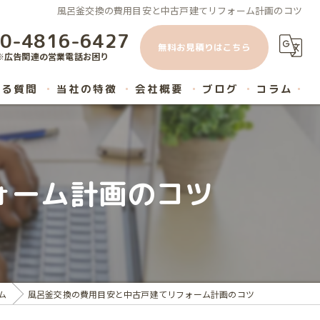
風呂釜交換の費用目安と中古戸建てリフォーム計画のコツ
0-4816-6427
無料お見積りはこちら
※広告関連の営業電話お困り
ある質問
当社の特徴
会社概要
ブログ
コラム
原状回復
内装工事
ォーム計画のコツ
ハウスクリーニング
マンション
リノベーション
ム
風呂釜交換の費用目安と中古戸建てリフォーム計画のコツ