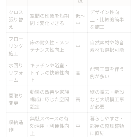
度
内装工事が理想空間実現に果たす役割
クロス
デザイン性向
素材選びが空間デザインを左右する理由
空間の印象を短期
低〜
張り替
上・比較的簡単
間で変化できる
中
内装工事プロセスと快適性向上の関係
え
な施工
技術力で差が出る内装工事のポイント
フロー
床の耐久性・メン
自然素材や防音
リング
中
施工事例から学ぶ空間づくりのコツ
テナンス性向上
素材も選択可能
施工
内装工事技術が暮らしを変える理由
水回り
キッチンや浴室・
内装工事技術の進化が生活に与える影響
配管工事を伴う
リフォ
トイレの快適性向
高
例が多い
快適な住まいへ導く技術力の重要性
ーム
上
内装工事の技術習得法を徹底解説
動線の改善や家族
壁の撤去・新設
間取り
職業訓練校で学ぶ内装工事の魅力
構成に応じた空間
高
など大規模工事
変更
設定
が必要
暮らしを豊かにする内装工事事例集
無駄スペースの有
暮らしやすさ・
住環境改善を目指すなら内装工事技術が鍵
収納造
効活用・利便性向
中
部屋の整理整頓
作
住環境改善に役立つ内装工事技術一覧
上
に直結