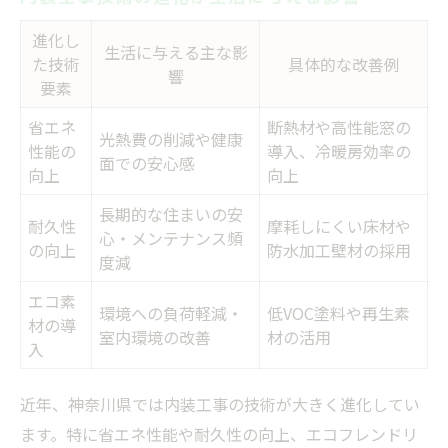
進化し
生活に与える主な影
た技術
具体的な改善例
響
要素
省エネ
断熱材や高性能窓の
光熱費の削減や健康
性能の
導入、冷暖房効率の
面での安心感
向上
向上
長期的な住まいの安
耐久性
摩耗しにくい床材や
心・メンテナンス頻
の向上
防水加工壁材の採用
度減
エコ素
環境への負荷軽減・
低VOC塗料や再生素
材の導
室内環境の改善
材の活用
入
近年、神奈川県では内装工事の技術が大きく進化してい
ます。特に省エネ性能や耐久性の向上、エコフレンドリ