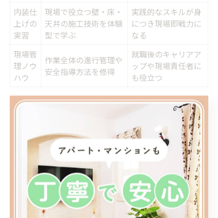
内装仕
現場で役立つ壁・床・
実践的なスキルが身
上げの
天井の施工技術を体験
につき現場即戦力に
実習
型で学ぶ
なる
現場管
就職後のキャリアア
作業全体の進行管理や
理ノウ
ップや現場責任者に
安全指導方法を修得
ハウ
も役立つ
神奈川県内には、内装工事技術を体系的に学べる職業訓
練校が多数存在します。これらの訓練校では、基礎的な
工具の使い方から、実践的な内装仕上げ工事、現場管理
ノウハウまで幅広いカリキュラムが用意されています。
未経験者やキャリアチェンジを目指す方にも門戸が開か
れているのが特徴です。
実際の現場で求められる技術を、実習やグループワーク
を通じて体得できるため、即戦力としてのスキルが身に