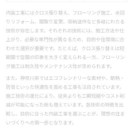
内装工事で実現する心地よい空間設計
内装工事にはクロス張り替え、フローリング施工、水回
リフォーム技術習得のメリットとは
りリフォーム、間取り変更、収納造作など多岐にわたる
快適さを追求した内装工事の選び方
技術が存在します。それぞれの技術には、施工方法や仕
内装工事技術の比較と選択ポイント
上がり、必要な専門性が異なるため、目的や住環境に合
エコに配慮した内装工事の選び方と工夫点
わせた選択が重要です。たとえば、クロス張り替えは短
エコ素材を活用した内装工事の実例集
期間で空間の印象を大きく変えられる一方、フローリン
環境に優しい内装工事技術の特徴
グ施工は耐久性やメンテナンス性が求められます。
省エネ住宅を実現する内装工事の工夫
また、神奈川県ではエコフレンドリーな素材や、断熱・
エコリフォームのポイントを徹底解説
防音といった快適性を高める工事も注目されています。
内装工事技術で叶えるサステナブル空間
施工技術の進化により、従来よりも工期短縮やコスト削
減が可能になった例も増えています。各技術の特徴を比
較し、目的に合った内装工事を選ぶことが、理想の住ま
いづくりへの第一歩となります。