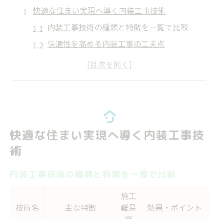
快適な住まい実現へ導く内装工事技術
内装工事技術の種類と特徴を一覧で比較
快適性を高める内装工事の工夫点
内装工事が暮らしに与える影響とは
理想の住まいを叶える内装工事選び
内装工事の技術進化が支える快適空間
神奈川県における内装工事の最新動向
神奈川県で注目される内装工事技術比較表
快適な住まい実現へ導く内装工事技
最新内装工事トレンドを押さえるポイント
術
職業訓練校で学べる内装工事技術の魅力
内装工事技術の種類と特徴を一覧で比較
女性にも人気の内装工事技術習得法
神奈川県のリフォーム技術科事情
施工
技術名
主な特徴
難易
効果・ポイント
理想の空間づくりは内装工事で始まる