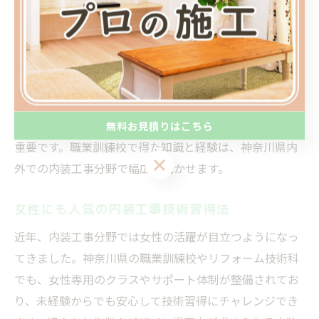
つきやすい点が大きな魅力です。さらに、就職サポート
や資格取得支援など、卒業後のキャリア形成も見据えた
サポート体制が整っています。
注意点としては、訓練校ごとにカリキュラム内容や実習
設備、指導方針に違いがあるため、事前に見学や説明会
に参加し、自分の目標や興味に合った学校を選ぶことが
無料お見積りはこちら
重要です。職業訓練校で得た知識と経験は、神奈川県内
無料お見積りはこちら
外での内装工事分野で幅広く活かせます。
女性にも人気の内装工事技術習得法
近年、内装工事分野では女性の活躍が目立つようになっ
てきました。神奈川県の職業訓練校やリフォーム技術科
でも、女性専用のクラスやサポート体制が整備されてお
り、未経験からでも安心して技術習得にチャレンジでき