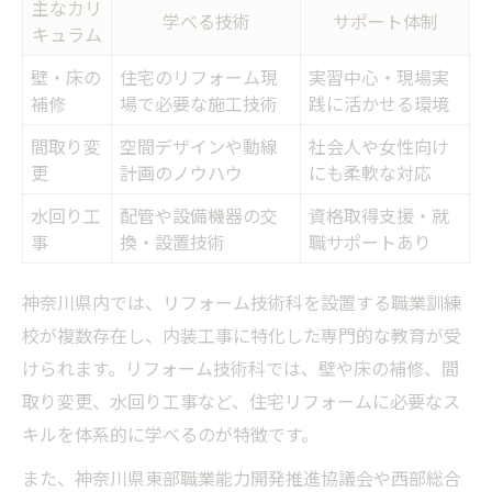
主なカリ
学べる技術
サポート体制
キュラム
壁・床の
住宅のリフォーム現
実習中心・現場実
補修
場で必要な施工技術
践に活かせる環境
間取り変
空間デザインや動線
社会人や女性向け
更
計画のノウハウ
にも柔軟な対応
水回り工
配管や設備機器の交
資格取得支援・就
事
換・設置技術
職サポートあり
神奈川県内では、リフォーム技術科を設置する職業訓練
校が複数存在し、内装工事に特化した専門的な教育が受
けられます。リフォーム技術科では、壁や床の補修、間
取り変更、水回り工事など、住宅リフォームに必要なス
キルを体系的に学べるのが特徴です。
また、神奈川県東部職業能力開発推進協議会や西部総合