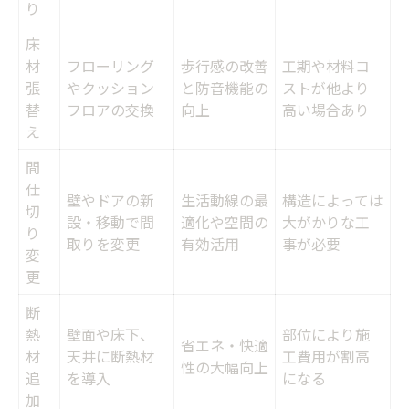
り
床
材
フローリング
歩行感の改善
工期や材料コ
張
やクッション
と防音機能の
ストが他より
替
フロアの交換
向上
高い場合あり
え
間
仕
壁やドアの新
生活動線の最
構造によっては
切
設・移動で間
適化や空間の
大がかりな工
り
取りを変更
有効活用
事が必要
変
更
断
熱
壁面や床下、
部位により施
省エネ・快適
材
天井に断熱材
工費用が割高
性の大幅向上
追
を導入
になる
加