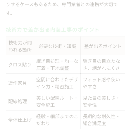
りするケースもあるため、専門業者との連携が大切で
す。
技術力で差が出る内装工事のポイント
技術力が問
必要な技術・知識
差が出るポイント
われる箇所
継ぎ目処理・均一な
継ぎ目の目立たな
クロス貼り
圧着・下地調整
さ、剥がれにくさ
空間に合わせたデザ
フィット感や使い
造作家具
イン力・精密施工
やすさ
美しい配線ルート・
見た目の美しさ・
配線処理
安全施工
安全性
経験・細部までのこ
長期的な耐久性・
全体仕上げ
だわり
総合満足度