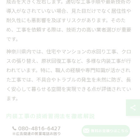
成否を大きく左右します。適切な工事手順や最新技術の
導入がなされていない場合、見た目だけでなく居住性や
耐久性にも悪影響を及ぼすリスクがあります。そのた
め、工事を依頼する際は、技術力の高い業者選びが重要
です。
神奈川県内では、住宅やマンションの水回り工事、クロ
スの張り替え、原状回復工事など、多様な内装工事が行
われています。特に、職人の経験や専門知識が活かされ
た工事では、不具合やトラブルの発生を未然に防ぎ、長
く安心して暮らせる空間を実現できる点が評価されてい
ます。
内装工事の技術習得法を徹底解説
080-4816-6427
習得方法
特徴
対象者
メリット
無料お見積りはこちら
※広告関連の営業電話お困り