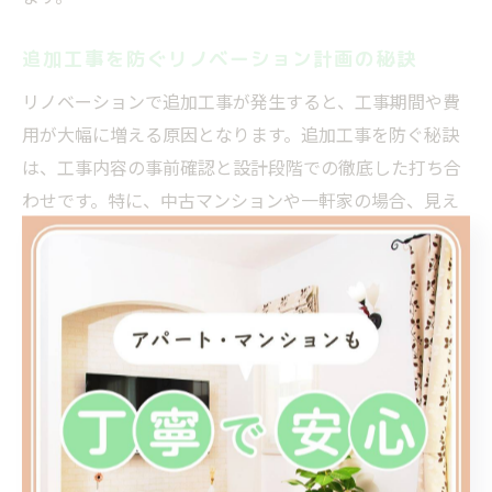
追加工事を防ぐリノベーション計画の秘訣
リノベーションで追加工事が発生すると、工事期間や費
用が大幅に増える原因となります。追加工事を防ぐ秘訣
は、工事内容の事前確認と設計段階での徹底した打ち合
わせです。特に、中古マンションや一軒家の場合、見え
ない部分の劣化や配管の老朽化など、目視できないリス
クも考慮しましょう。
計画時には、現地調査の結果をもとに、必要な工事範囲
や設備の交換時期を明確にしておくことが重要です。さ
らに、工事内容ごとの費用やスケジュール、優先順位を
リストアップしておくことで、後からの変更や追加工事
を最小限に抑えられます。
経験豊富なリノベーション会社と綿密に相談し、過去の