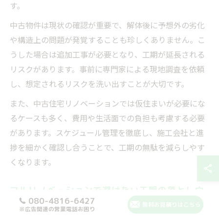
す。
中古物件は現状の確認が重要で、解体後に予想外の劣化
や構造上の問題が発覚することも珍しくありません。こ
うした場合は追加工事が必要となり、工期が延長される
リスクがあります。事前に専門家による現地調査を依頼
し、想定されるリスクを洗い出すことが大切です。
また、中古住宅リノベーションでは仮住まいが必要にな
るケースも多く、費用や生活面での負担も考慮する必要
があります。スケジュール管理を徹底し、施工会社と進
捗を細かく確認し合うことで、工期の無駄を減らしやす
くなります。
フルリノベーションで避けたい工期の落とし穴
080-4816-6427
無料お見積りはこちら
フルリノベーションでは、工期が予定より長引く「落と
※広告関連の営業電話お困り