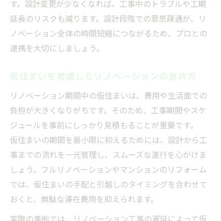
す。設計変更が少なくなれば、工事中のトラブルや工期
し穴
延長のリスクも減ります。設計段階での意思疎通が、リ
リノベーション工事内容ごとの時間比較
ノベーション全体の時間短縮につながるため、プロとの
スケジュール調整で工事期間を短縮する方法
連携を大切にしましょう。
リノベーションスケジュール作成のコツ
仮住まいを考慮したリノベーションの進め方
効率的なリノベーション時間配分の工夫
リノベーション予定と実際の差を埋める方
リノベーション期間中の仮住まいは、費用や生活面での
法
負担が大きくなりがちです。そのため、工事期間やスケ
ジュールを事前にしっかり見積もることが重要です。
複数業者との打ち合わせで工期短縮を実現
仮住まいの期間を最小限に抑えるためには、設計から工
リノベーション工事遅延を防ぐ調整術
事までの流れを一元管理し、スムーズな進行を心がけま
しょう。フルリノベーションやマンションのリフォーム
では、仮住まいの手配と引越しのタイミングを合わせて
おくと、無駄な滞在費用を抑えられます。
実際の事例では、リノベーション工事の遅延によって仮