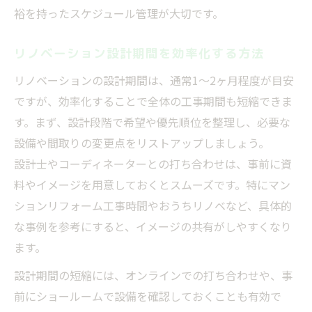
設計と工事が重なるリノベーションの対応
裕を持ったスケジュール管理が大切です。
策
リノベーション設計期間を効率化する方法
リノベーション工事の進行管理で失敗しな
いコツ
リノベーションの設計期間は、通常1〜2ヶ月程度が目安
リノベーション期間を正しく把握するチェ
ですが、効率化することで全体の工事期間も短縮できま
ック法
す。まず、設計段階で希望や優先順位を整理し、必要な
設備や間取りの変更点をリストアップしましょう。
リノベーション中の期間延長リスクを避け
設計士やコーディネーターとの打ち合わせは、事前に資
る
料やイメージを用意しておくとスムーズです。特にマン
フルリノベーションに必要な工事時間の実態
ションリフォーム工事時間やおうちリノベなど、具体的
フルリノベーション工事時間の目安と実態
な事例を参考にすると、イメージの共有がしやすくなり
マンションリノベーション時間の違いを解
ます。
説
設計期間の短縮には、オンラインでの打ち合わせや、事
中古住宅リノベーションにかかる期間とは
前にショールームで設備を確認しておくことも有効で
フルリノベーションで避けたい工期の落と