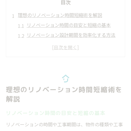
目次
理想のリノベーション時間短縮術を解説
リノベーション時間の目安と短縮の基本
リノベーション設計期間を効率化する方法
仮住まいを考慮したリノベーションの進め
方
リノベーション期間が延びる主な要因とは
リノベーションの流れから見る時間管理術
工期を最小限に抑えるリノベーションのコツ
理想のリノベーション時間短縮術を
リノベーション工期短縮に有効な段取り術
解説
リノベーションスケジュールの立て方と注
意点
リノベーション時間の目安と短縮の基本
工事期間を抑えるためのリノベーション相
リノベーションの時間や工事期間は、物件の種類や工事
談法