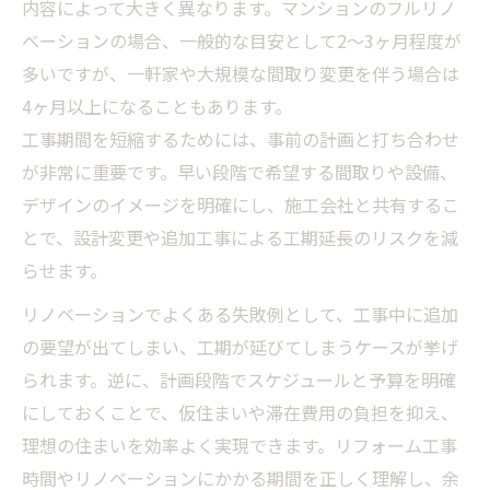
内容によって大きく異なります。マンションのフルリノ
リノベーションで無駄な時間を省く実践例
ベーションの場合、一般的な目安として2〜3ヶ月程度が
多いですが、一軒家や大規模な間取り変更を伴う場合は
追加工事を防ぐリノベーション計画の秘訣
4ヶ月以上になることもあります。
仮住まい期間を左右するリノベーションの計画
工事期間を短縮するためには、事前の計画と打ち合わせ
リノベーション期間と仮住まい選びのポイ
が非常に重要です。早い段階で希望する間取りや設備、
ント
デザインのイメージを明確にし、施工会社と共有するこ
仮住まい費用を抑えるリノベーション戦略
とで、設計変更や追加工事による工期延長のリスクを減
短期間で済むリノベーション計画の立て方
らせます。
リノベーション工事期間と仮住まいの関係
リノベーションでよくある失敗例として、工事中に追加
性
の要望が出てしまい、工期が延びてしまうケースが挙げ
リノベーション期間中の生活スタイルの工
られます。逆に、計画段階でスケジュールと予算を明確
夫
にしておくことで、仮住まいや滞在費用の負担を抑え、
リノベーションの流れで注意すべき期間管理
理想の住まいを効率よく実現できます。リフォーム工事
リノベーション流れを理解した期間管理術
時間やリノベーションにかかる期間を正しく理解し、余