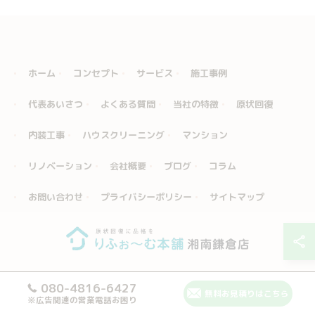
ホーム
コンセプト
サービス
施工事例
代表あいさつ
よくある質問
当社の特徴
原状回復
内装工事
ハウスクリーニング
マンション
リノベーション
会社概要
ブログ
コラム
お問い合わせ
プライバシーポリシー
サイトマップ
080-4816-6427
© 2026 神奈川県鎌倉のリフォームならりふぉ～む本舗 湘南鎌倉店 ALL RIGHTS
無料お見積りはこちら
※広告関連の営業電話お困り
RESERVED.