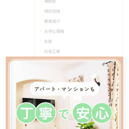
補助金
現状回復
業者選び
お得な情報
失敗
内装工事
住宅内装
仕上げ
リノベーション
ペット
デザイン
タイミング
オシャレ